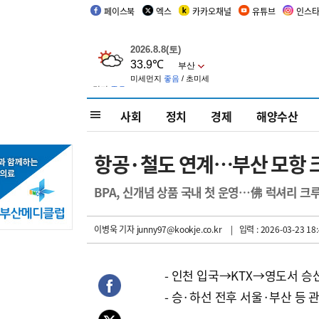
페이스북
엑스
카카오채널
유튜브
인스
사회
정치
경제
해양수산
항공·철도 연계…부산 모항 
BPA, 신개념 상품 국내 첫 운영…佛 럭셔리 크루
이병욱 기자
junny97@kookje.co.kr
| 입력 : 2026-03-23 18:
- 인천 입국→KTX→영도서 승
- 승·하선 전후 서울·부산 등 