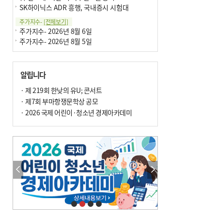
SK하이닉스 ADR 흥행, 국내증시 시험대
주가지수-
[전체보기]
주가지수- 2026년 8월 6일
주가지수- 2026년 8월 5일
알립니다
· 제 219회 한낮의 유U; 콘서트
· 제7회 부마항쟁문학상 공모
· 2026 국제 어린이·청소년 경제아카데미