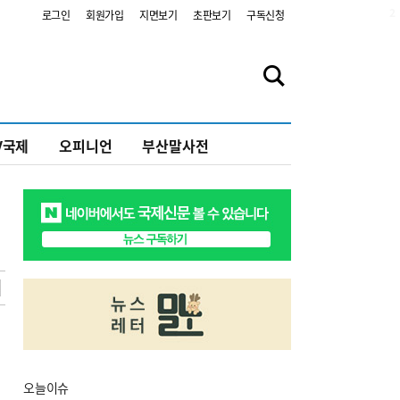
2
로그인
회원가입
지면보기
초판보기
구독신청
V국제
오피니언
부산말사전
오늘
이슈