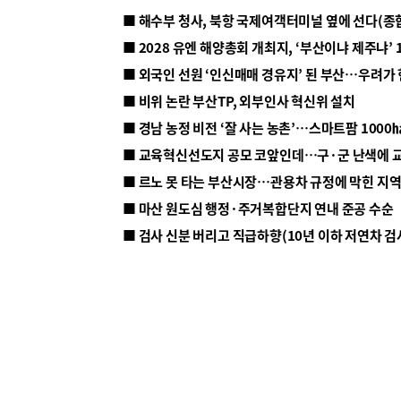
■ 해수부 청사, 북항 국제여객터미널 옆에 선다(종
■ 2028 유엔 해양총회 개최지, ‘부산이냐 제주냐’ 
■ 외국인 선원 ‘인신매매 경유지’ 된 부산…우려가
■ 비위 논란 부산TP, 외부인사 혁신위 설치
■ 르노 못 타는 부산시장…관용차 규정에 막힌 지
■ 마산 원도심 행정·주거복합단지 연내 준공 수순