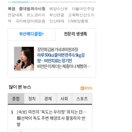
폭염
중대범죄수사청
해양수산부
더불어민주당
전당대회
르노코리아
부산관광
교육혁신선도지
역
극지해양미래포럼
인신매매
UN해양총회
부산메디클럽+
전문의 생생톡
장민희김용기내과의원과장
하루 500㎉ 줄이면 한주 0.5㎏ 감
량…비만치료는 장기전
비만은 이제 더는 체중이나 체형의 문
제가 아니다. 하나의 질병으로 인지
하고 치료와 관리를 해야 한다. 세계
보건기구(WHO)는 이미 1994년 비만
많이 본 뉴스
을 인류의 중요한
종합
정치
경제
사회
스포츠
1
[속보] 여전히 ‘독도는 우리땅’ 외치는 日…
韓선박이 독도 주변 해양조사 활동하자 반
발