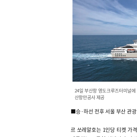
24일 부산항 영도크루즈터미널에 입
산항만공사 제공
■승·하선 전후 서울 부산 관광
르 쏘레알호는 1인당 티켓 가격