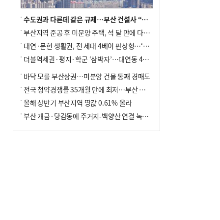
수도권과 다른데 같은 규제…부산 건설사 “쓰러지기 직전”
부산지역 준공 후 미분양 주택, 석 달 만에 다시 3000가구 넘어서
대연·문현 생활권, 전 세대 4베이 판상형…‘더샵 트리센트’ 내달 분양
더블역세권·평지·학군 ‘삼박자’…대연동 42층 브랜드 단지
바닥 모를 부산상권…미분양 건물 통째 경매도
전국 청약경쟁률 35개월 만에 최저…부산 미분양 ‘적체’ 심화
올해 상반기 부산지역 땅값 0.61% 올라
부산 개금·당감동에 주거지-백양산 연결 녹지 조성