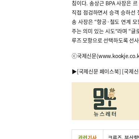
침이다. 송상근 BPA 사장은 
직접 점검하면서 승객 승하선 절
송 사장은 “항공·철도 연계 
주는 의미 있는 시도”라며 “글
루즈 모항으로 선택하도록 선사
ⓒ국제신문(www.kookje.co.
▶
[국제신문 페이스북]
[국제신
관련
기사
크루즈
,
부산항