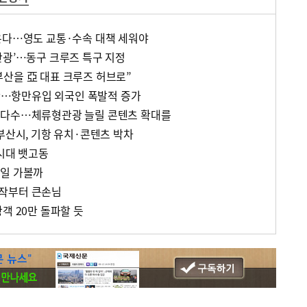
온다…영도 교통·수속 대책 세워야
관광’…동구 크루즈 특구 지정
산을 亞 대표 크루즈 허브로”
부산…항만유입 외국인 폭발적 증가
대다수…체류형관광 늘릴 콘텐츠 확대를
부산시, 기항 유치·콘텐츠 박차
 시대 뱃고동
중일 가볼까
작부터 큰손님
객 20만 돌파할 듯