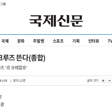
타그램
국제
문화
주말엔
스포츠
기획
인터뷰
T
크루즈 뜬다(종합)
즈 ‘르 쏘레알호’
41:09
| 본지 12면
글자 크기
선
관광