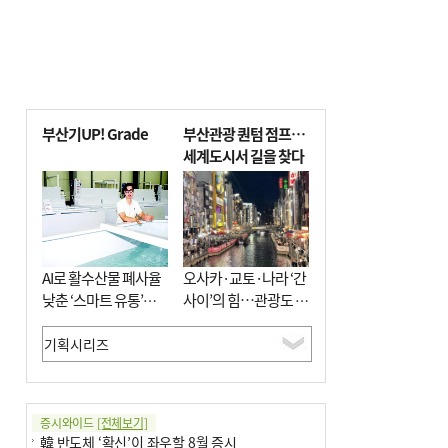
부산기UP! Grade
부산관광 퀀텀 점프…
세계도시서 길을 찾다
AI로 활수산물 폐사율
오사카·교토·나라 ‘간
낮춘 ‘스마트 유통’…
사이’의 힘…관광도 뭉
사막·산악지대 수출
쳐야 흥한다
도전
증시와이드
[전체보기]
韓 반도체 ‘확신’이 좌우할 8월 증시