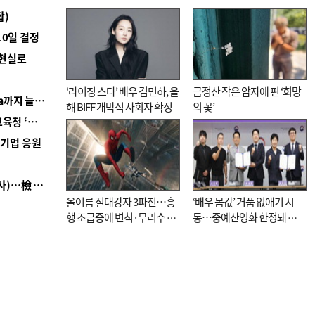
합)
10일 결정
 현실로
‘라이징 스타’ 배우 김민하, 올
금정산 작은 암자에 핀 ‘희망
■ 경남 농정 비전 ‘잘 사는 농촌’…스마트팜 1000㏊까지 늘린다
해 BIFF 개막식 사회자 확정
의 꽃’
■ 교육혁신선도지 공모 코앞인데…구·군 난색에 교육청 ‘쩔쩔’
역기업 응원
■ 검사 신분 버리고 직급하향(10년 이하 저연차 검사)…檢 중수청행 기피
올여름 절대강자 3파전…흥
‘배우 몸값’ 거품 없애기 시
행 조급증에 변칙·무리수 마
동…중예산영화 한정돼 실
케팅도
효성 의문도