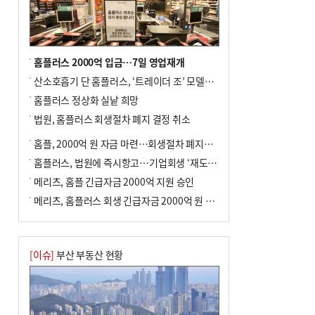
홈플러스 2000억 입금…7일 영업재개
산소호흡기 단 홈플러스, ‘트레이더 조’ 모델로 살아날까
홈플러스 정상화 실낱 희망
법원, 홈플러스 회생절차 폐지 결정 취소
홈플, 2000억 원 자금 마련…회생절차 폐지에 즉시항고(종합)
홈플러스, 법원에 즉시항고…기업회생 ‘재도전’
메리츠, 홈플 긴급자금 2000억 지원 승인
메리츠, 홈플러스 회생 긴급자금 2000억 원 지원 승인
[이슈]
부산 부동산 현황