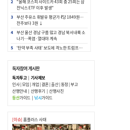
2
"올해 코스피 사이드카 43회 중 25회는 삼
전닉스 ETF 이후 발생"
3
부산 주유소 휘발유 평균가 ℓ당 1849원…
전주보다 3원 ↓
4
부산 울산 경남 구름 많고 경남 북서내륙 소
나기…폭염·열대야 계속
5
‘탄약 부족 사태’ 보도에 격노한 트럼프…
군사기밀 유출자 색출 지시
6
부산 앞바다에 기름 425ℓ 유출한 러시아 화
독자참여 게시판
물선 적발
독자투고
|
기사제보
7
[2026 부산청소년극지체험탐험대 현장르
인사
|
모임
|
개업
|
결혼
|
출산
|
동정
|
부고
포] 2회 : 하늘에서 만난 얼음의 나라
산행안내
|
산행후기
|
산행사진
8
입추 지났지만 푹푹 찐다…온열질환자 10
등산
가이드
|
낚시
가이드
년 만에 3배
9
백양산 고지대 마을우물 55년 만에 바닥
10
경위 이하 경찰 하위직 ‘중수청 러시’ 전
[이슈]
홈플러스 사태
망…檢 기피와 대조