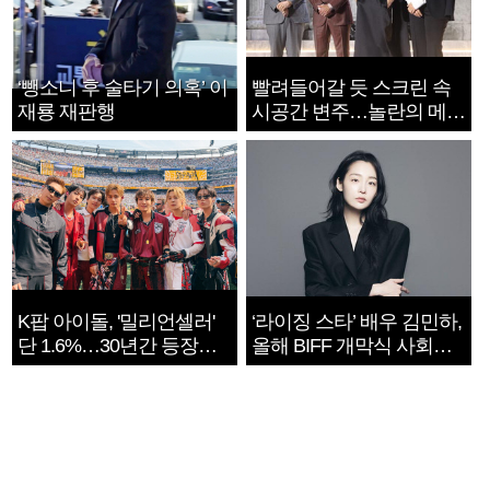
‘뺑소니 후 술타기 의혹’ 이
빨려들어갈 듯 스크린 속
재룡 재판행
시공간 변주…놀란의 메시
지는 ‘전쟁 속죄’
K팝 아이돌, '밀리언셀러'
‘라이징 스타’ 배우 김민하,
단 1.6%…30년간 등장
올해 BIFF 개막식 사회자
1182개팀 전수조사
확정