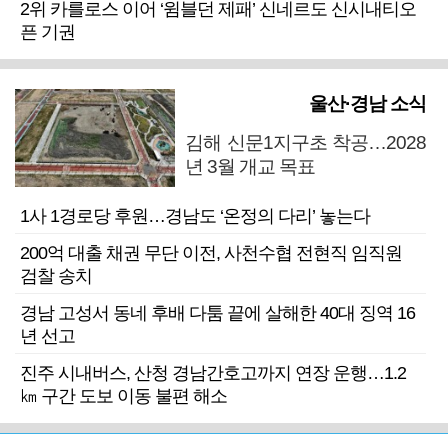
2위 카를로스 이어 ‘윔블던 제패’ 신네르도 신시내티오
픈 기권
울산·경남 소식
김해 신문1지구초 착공…2028
년 3월 개교 목표
1사 1경로당 후원…경남도 ‘온정의 다리’ 놓는다
200억 대출 채권 무단 이전, 사천수협 전현직 임직원
검찰 송치
경남 고성서 동네 후배 다툼 끝에 살해한 40대 징역 16
년 선고
진주 시내버스, 산청 경남간호고까지 연장 운행…1.2
㎞ 구간 도보 이동 불편 해소