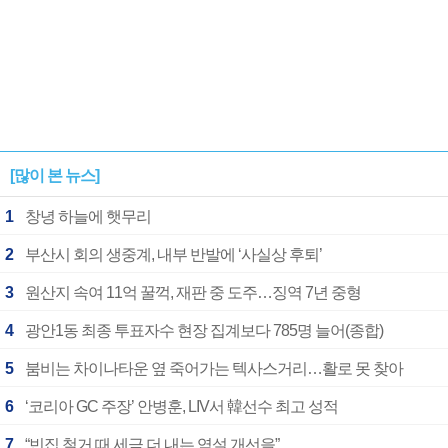
[많이 본 뉴스]
1
창녕 하늘에 햇무리
2
부산시 회의 생중계, 내부 반발에 ‘사실상 후퇴’
3
원산지 속여 11억 꿀꺽, 재판 중 도주…징역 7년 중형
4
광안1동 최종 투표자수 현장 집계보다 785명 늘어(종합)
5
붐비는 차이나타운 옆 죽어가는 텍사스거리…활로 못 찾아
6
‘코리아 GC 주장’ 안병훈, LIV서 韓선수 최고 성적
7
“빈집 철거 때 세금 더 내는 역설 개선을”