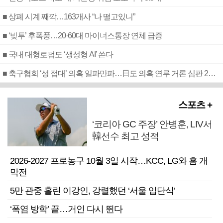
■ 상폐 시계 째깍…163개사 “나 떨고있니”
■ ‘빚투’ 후폭풍…20·60대 마이너스통장 연체 급증
■ 국내 대형로펌도 ‘생성형 AI’ 쓴다
■ 축구협회 ‘성 접대’ 의혹 일파만파…日도 의혹 연루 거론 심판 2명 조사
스포츠 +
‘코리아 GC 주장’ 안병훈, LIV서
韓선수 최고 성적
2026-2027 프로농구 10월 3일 시작…KCC, LG와 홈 개
막전
5만 관중 홀린 이강인, 강렬했던 ‘서울 입단식’
‘폭염 방학’ 끝…거인 다시 뛴다