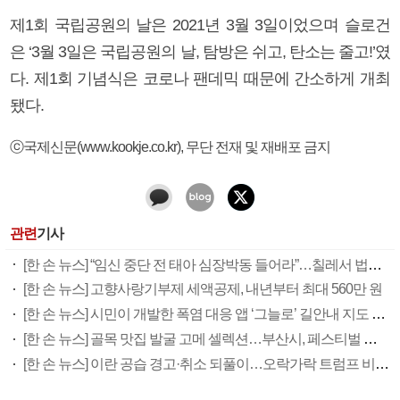
제1회 국립공원의 날은 2021년 3월 3일이었으며 슬로건
은 ‘3월 3일은 국립공원의 날, 탐방은 쉬고, 탄소는 줄고!’였
다. 제1회 기념식은 코로나 팬데믹 때문에 간소하게 개최
됐다.
ⓒ국제신문(www.kookje.co.kr), 무단 전재 및 재배포 금지
관련
기사
[한 손 뉴스] “임신 중단 전 태아 심장박동 들어라”…칠레서 법안 발의 ‘논란’
[한 손 뉴스] 고향사랑기부제 세액공제, 내년부터 최대 560만 원
[한 손 뉴스] 시민이 개발한 폭염 대응 앱 ‘그늘로’ 길안내 지도 등 인기
[한 손 뉴스] 골목 맛집 발굴 고메 셀렉션…부산시, 페스티벌 시월 연계
[한 손 뉴스] 이란 공습 경고·취소 되풀이…오락가락 트럼프 비꼰 ‘타코’