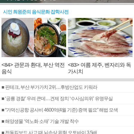
시인 최원준의 음식문화 잡학사전
<84> 관문과 환대, 부산 역전
<83> 여름 제주, 벤자리와 독
음식
가시치
■ 핀테크, 부산 부가가치 2위…후방산업도 키워라
■ ‘공룡 경찰’ 우려 큰데…견제 장치 ‘수사심의위’ 유명무실
■ “가덕신공항 공사비 4600억(4월 기준) 증액 필요” 해법 모색
■ 해양생물 ‘역노화 소재’ 기술 개발 착수
■ 전동킥보드 사고 때 뇌손상 위험 오토바이 3.5배