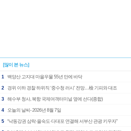
[많이 본 뉴스]
1
백양산 고지대 마을우물 55년 만에 바닥
2
경위 이하 경찰 하위직 ‘중수청 러시’ 전망…檢 기피와 대조
3
해수부 청사, 북항 국제여객터미널 옆에 선다(종합)
4
오늘의 날씨- 2026년 8월 7일
5
“낙동강권 삼락·을숙도·다대포 연결해 서부산 관광 키우자”