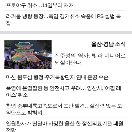
프로야구 취소…11일부터 재개
라커룸 냉탕 등장…폭염 경기취소 속출에 PS 셈법 복
잡
울산·경남 소식
진주성의 역사, 빛과 미디어로
되살아난다
마산 원도심 행정·주거복합단지 연내 준공 수순
폭염에 온열질환 등 안전사고 우려… 양산시, '어필 레
이스' 취소
창녕 중부내륙고속도로서 포탄 발견…살상력 없는 모
의탄으로 밝혀져
입원환자가 연달아 사망한 울산 한 정신의료기관 폐원
전망