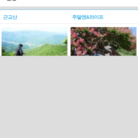
근교산
주말엔&라이프
근교산&그너머…상주·문경
폭염보다 더 뜨거워라…100
청화산~시루봉
일을 붉게 불태울 ‘선비정신’
피었네
PC버전
엑스
페이스북
Copyright ⓒ 2015 All rights reserved by 국제신문