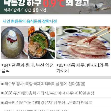
시인 최원준의 음식문화 잡학사전
<84> 관문과 환대, 부산 역전
<83> 여름 제주, 벤자리와 독
음식
가시치
■ 해수부 청사, 북항 국제여객터미널 옆에 선다(종합)
■ 2028 유엔 해양총회 개최지, ‘부산이냐 제주냐’ 10일 결정
■ 외국인 선원 ‘인신매매 경유지’ 된 부산…우려가 현실로