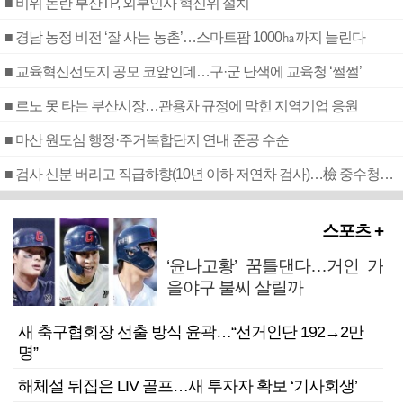
■ 비위 논란 부산TP, 외부인사 혁신위 설치
■ 경남 농정 비전 ‘잘 사는 농촌’…스마트팜 1000㏊까지 늘린다
■ 교육혁신선도지 공모 코앞인데…구·군 난색에 교육청 ‘쩔쩔’
■ 르노 못 타는 부산시장…관용차 규정에 막힌 지역기업 응원
■ 마산 원도심 행정·주거복합단지 연내 준공 수순
■ 검사 신분 버리고 직급하향(10년 이하 저연차 검사)…檢 중수청행 기피
스포츠 +
‘윤나고황’ 꿈틀댄다…거인 가
을야구 불씨 살릴까
새 축구협회장 선출 방식 윤곽…“선거인단 192→2만
명”
해체설 뒤집은 LIV 골프…새 투자자 확보 ‘기사회생’