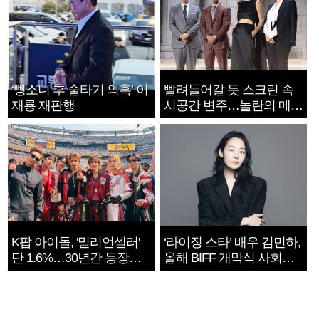
‘뺑소니 후 술타기 의혹’ 이
빨려들어갈 듯 스크린 속
재룡 재판행
시공간 변주…놀란의 메시
지는 ‘전쟁 속죄’
K팝 아이돌, '밀리언셀러'
‘라이징 스타’ 배우 김민하,
단 1.6%…30년간 등장
올해 BIFF 개막식 사회자
1182개팀 전수조사
확정