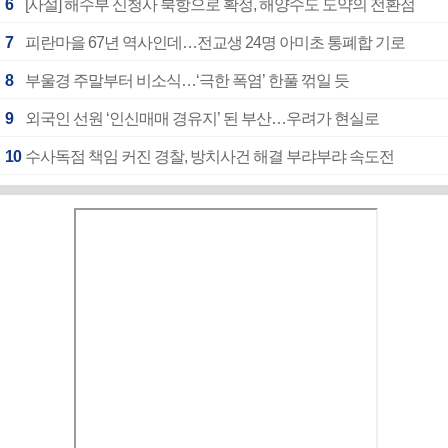
6
[사설] 해수부 신청사 북항으로 확정, 해양수도 도약의 전환점
7
피란마을 67년 역사인데…전교생 24명 아미초 통폐합 기로
8
부울경 주말부터 비소식…‘극한 폭염’ 한풀 꺾일 듯
9
외국인 선원 ‘인신매매 경유지’ 된 부산…우려가 현실로
10
수사독점 책임 커진 경찰, 방치사건 해결 부랴부랴 속도전