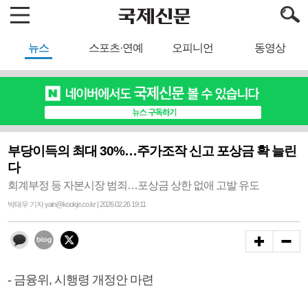
뉴스
스포츠·연예
오피니언
동영상
부당이득의 최대 30%…주가조작 신고 포상금 확 늘린
다
회계부정 등 자본시장 범죄…포상금 상한 없애 고발 유도
박태우 기자 yain@kookje.co.kr | 2026.02.26 19:11
- 금융위, 시행령 개정안 마련