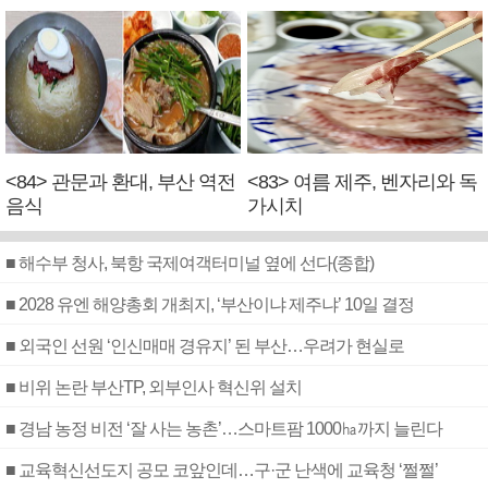
<84> 관문과 환대, 부산 역전
<83> 여름 제주, 벤자리와 독
음식
가시치
■ 해수부 청사, 북항 국제여객터미널 옆에 선다(종합)
■ 2028 유엔 해양총회 개최지, ‘부산이냐 제주냐’ 10일 결정
■ 외국인 선원 ‘인신매매 경유지’ 된 부산…우려가 현실로
■ 비위 논란 부산TP, 외부인사 혁신위 설치
■ 경남 농정 비전 ‘잘 사는 농촌’…스마트팜 1000㏊까지 늘린다
■ 교육혁신선도지 공모 코앞인데…구·군 난색에 교육청 ‘쩔쩔’