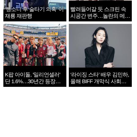
‘뺑소니 후 술타기 의혹’ 이
빨려들어갈 듯 스크린 속
재룡 재판행
시공간 변주…놀란의 메시
지는 ‘전쟁 속죄’
K팝 아이돌, '밀리언셀러'
‘라이징 스타’ 배우 김민하,
단 1.6%…30년간 등장
올해 BIFF 개막식 사회자
1182개팀 전수조사
확정