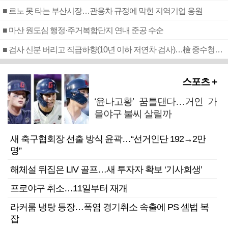
■ 르노 못 타는 부산시장…관용차 규정에 막힌 지역기업 응원
■ 마산 원도심 행정·주거복합단지 연내 준공 수순
■ 검사 신분 버리고 직급하향(10년 이하 저연차 검사)…檢 중수청행 기피
스포츠 +
‘윤나고황’ 꿈틀댄다…거인 가
을야구 불씨 살릴까
새 축구협회장 선출 방식 윤곽…“선거인단 192→2만
명”
해체설 뒤집은 LIV 골프…새 투자자 확보 ‘기사회생’
프로야구 취소…11일부터 재개
라커룸 냉탕 등장…폭염 경기취소 속출에 PS 셈법 복
잡