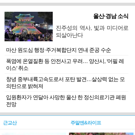
울산·경남 소식
진주성의 역사, 빛과 미디어로
되살아난다
마산 원도심 행정·주거복합단지 연내 준공 수순
폭염에 온열질환 등 안전사고 우려… 양산시, '어필 레
이스' 취소
창녕 중부내륙고속도로서 포탄 발견…살상력 없는 모
의탄으로 밝혀져
입원환자가 연달아 사망한 울산 한 정신의료기관 폐원
전망
근교산
주말엔&라이프