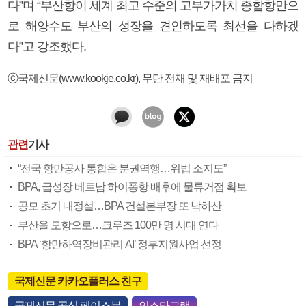
다”며 “부산항이 세계 최고 수준의 고부가가치 종합항만으
로 해양수도 부산의 성장을 견인하도록 최선을 다하겠
다”고 강조했다.
ⓒ국제신문(www.kookje.co.kr), 무단 전재 및 재배포 금지
관련
기사
“전국 항만공사 통합은 분권역행…위법 소지도”
BPA, 급성장 베트남 하이퐁항 배후에 물류거점 확보
공모 초기 내정설…BPA 건설본부장 또 낙하산
부산을 모항으로…크루즈 100만 명 시대 연다
BPA ‘항만하역장비관리 AI’ 정부지원사업 선정
국제신문 카카오플러스 친구
국제신문 공식 페이스북
인스타그램