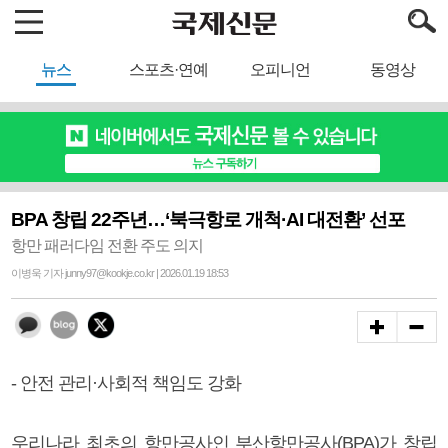
뉴스
스포츠·연예
오피니언
동영상
BPA 창립 22주년…‘북극항로 개척·AI 대전환’ 선포
항만 패러다임 전환 주도 의지
이병욱 기자 junny97@kookje.co.kr | 2026.01.19 18:53
- 안전 관리·사회적 책임도 강화
우리나라 최초의 항만공사인 부산항만공사(BPA)가 창립