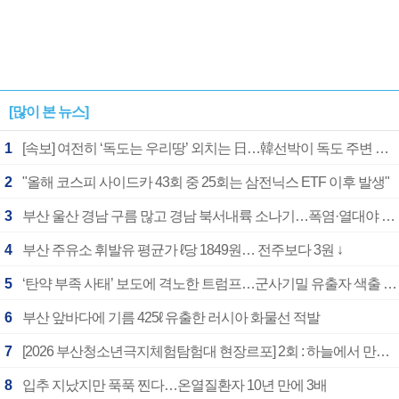
[많이 본 뉴스]
1
[속보] 여전히 ‘독도는 우리땅’ 외치는 日…韓선박이 독도 주변 해양조사 활동하자 반발
2
"올해 코스피 사이드카 43회 중 25회는 삼전닉스 ETF 이후 발생"
3
부산 울산 경남 구름 많고 경남 북서내륙 소나기…폭염·열대야 계속
4
부산 주유소 휘발유 평균가 ℓ당 1849원… 전주보다 3원 ↓
5
‘탄약 부족 사태’ 보도에 격노한 트럼프…군사기밀 유출자 색출 지시
6
부산 앞바다에 기름 425ℓ 유출한 러시아 화물선 적발
7
[2026 부산청소년극지체험탐험대 현장르포] 2회 : 하늘에서 만난 얼음의 나라
8
입추 지났지만 푹푹 찐다…온열질환자 10년 만에 3배