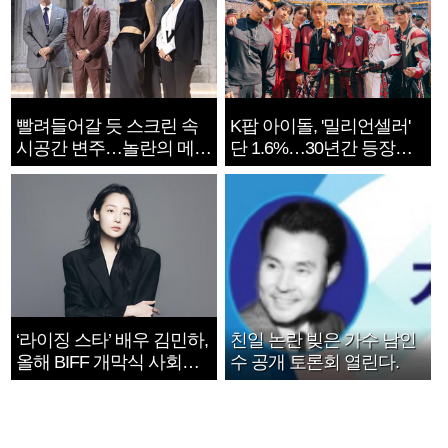
빨려들어갈 듯 스크린 속
K팝 아이돌, '밀리언셀러'
시공간 변주…놀란의 메시
단 1.6%…30년간 등장
지는 ‘전쟁 속죄’
1182개팀 전수조사
‘라이징 스타’ 배우 김민하,
친일 논란 빚은 가수 남인
올해 BIFF 개막식 사회자
수 공개 토론회 열린다.
확정