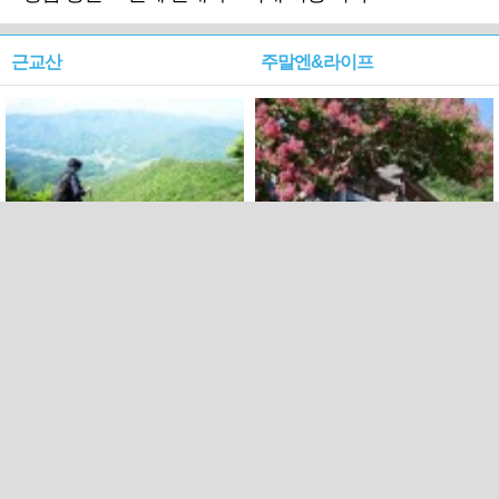
근교산
주말엔&라이프
근교산&그너머…상주·문경
폭염보다 더 뜨거워라…100
청화산~시루봉
일을 붉게 불태울 ‘선비정신’
피었네
PC버전
엑스
페이스북
Copyright ⓒ 2015 All rights reserved by 국제신문