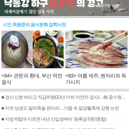
시인 최원준의 음식문화 잡학사전
<84> 관문과 환대, 부산 역전
<83> 여름 제주, 벤자리와 독
음식
가시치
■ 검사 신분 버리고 직급하향(10년 이하 저연차 검사)…檢 중수청행 기피
■ 지역 상권도 말라죽을 판이라…가뭄 속 밀양물축제 강행 논란
■ 지방국립대 이르면 내년 신입생부터 ‘등록금 0원’(종합)