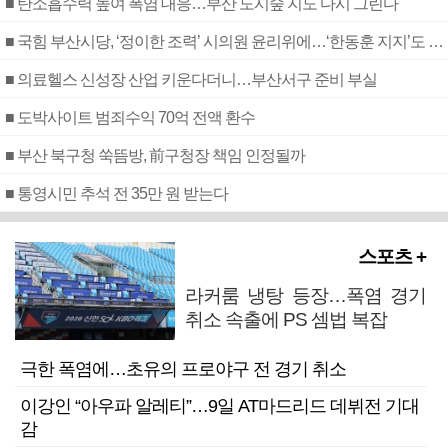
■ 탄소흡수력 높여 폭염 대응…부산 도시숲 지도 다시 그린다
■ 국힘 부산시당, ‘정이한 조력’ 시의원 윤리위에…‘한동훈 지지’도 신고접수
■ 의료헬스 신성장 산업 키운다더니…부산서구 준비 부실
■ 도박사이트 범죄수익 70억 전액 환수
■ 부산 북구청 쑥뜸방, 前구청장 책임 인정될까
■ 통영시민 추석 전 35만 원 받는다
스포츠 +
라커룸 냉탕 등장…폭염 경기
취소 속출에 PS 셈법 복잡
극한 폭염에…초유의 프로야구 전 경기 취소
이강인 “아우파 알레티”…9일 AT마드리드 데뷔전 기대
감