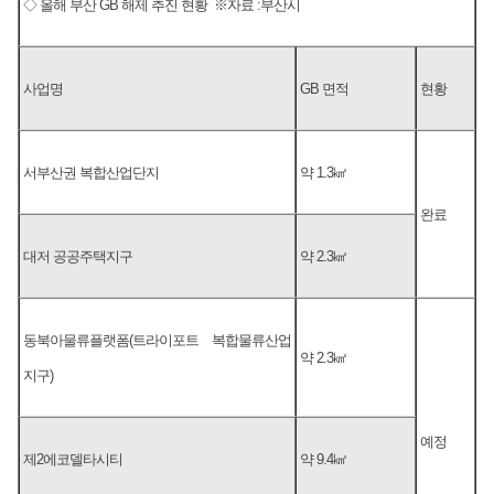
◇ 올해 부산 GB 해제 추진 현황 ※자료 :부산시
사업명
GB 면적
현황
서부산권 복합산업단지
약 1.3㎢
완료
대저 공공주택지구
약 2.3㎢
동북아물류플랫폼(트라이포트 복합물류산업
약 2.3㎢
지구)
예정
제2에코델타시티
약 9.4㎢