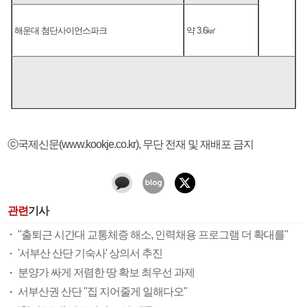
해운대 첨단사이언스파크
약 3.6㎢
ⓒ국제신문(www.kookje.co.kr), 무단 전재 및 재배포 금지
관련
기사
"출퇴근 시간대 교통체증 해소, 인력채용 프로그램 더 확대를"
'서부산 산단 기숙사' 상의서 추진
분양가 싸게 저렴한 땅 확보 최우선 과제
서부산권 산단 "집 지어줄게 일해다오"