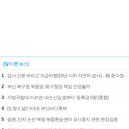
[많이 본 뉴스]
1
검사 신분 버리고 직급하향(10년 이하 저연차 검사)…檢 중수청행 기피
2
부산 북구청 쑥뜸방, 前구청장 책임 인정될까
3
지방국립대 이르면 내년 신입생부터 ‘등록금 0원’(종합)
4
[도청도설] 다대포 부산바다축제
5
법원, 단차 논란 북항 복합환승센터 공사중지 관련 현장검증