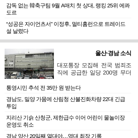
감독 없는 韓축구팀 9월 A매치 첫 상대, 랭킹 25위 에콰
도르
“성공은 자이언츠서” 이정후, 멀티홈런으로 트레이드
설 날렸다
울산·경남 소식
대포통장 모집해 전국 범죄조
직에 공급한 일당 200명 무더
기 검거
통영시민 추석 전 35만 원 받는다
경남도, 밀양 가뭄에 산림청 산불진화차량 22대 긴급
투입
지리산 기슭 산청군, 제한급수 이어 어린이 물놀이장
운영도 취소
경남 양산 20일째 열대야…역대 최장 기록