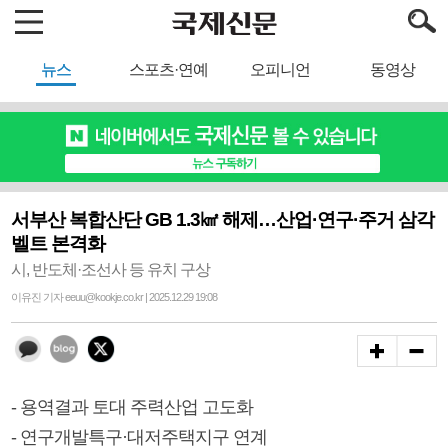
뉴스
스포츠·연예
오피니언
동영상
서부산 복합산단 GB 1.3㎢ 해제…산업·연구·주거 삼각
벨트 본격화
시, 반도체·조선사 등 유치 구상
이유진 기자 eeuu@kookje.co.kr | 2025.12.29 19:08
- 용역결과 토대 주력산업 고도화
- 연구개발특구·대저주택지구 연계