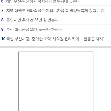
6
해양수산부 신청사 북항재개발 부지에 짓는다
7
지역 상권도 말라죽을 판이라…가뭄 속 밀양물축제 강행 논란
8
통영시민 추석 전 35만 원 받는다
9
부산 철강공장 50대 노동자 추락사
10
국힘 부산시당, ‘정이한 조력’ 시의원 윤리위에…‘한동훈 지지’도 신고접수