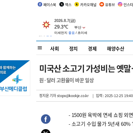
페이스북
엑스
카카오채널
유튜브
인스
사회
정치
경제
해양수산
미국산 소고기 가성비는 옛말
원·달러 고환율이 바꾼 일상
정지윤 기자
stopx@kookje.co.kr
| 입력 : 2025-12-25 19:40
- 1500원 육박에 면세 쇼핑 외
- 소고기 수입 물가 5년새 60%