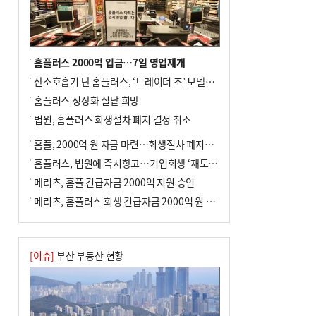
홈플러스 2000억 입금…7일 영업재개
산소호흡기 단 홈플러스, ‘트레이더 조’ 모델로 살아날까
홈플러스 정상화 실낱 희망
법원, 홈플러스 회생절차 폐지 결정 취소
홈플, 2000억 원 자금 마련…회생절차 폐지에 즉시항고(종합)
홈플러스, 법원에 즉시항고…기업회생 ‘재도전’
메리츠, 홈플 긴급자금 2000억 지원 승인
메리츠, 홈플러스 회생 긴급자금 2000억 원 지원 승인
[이슈]
부산 부동산 현황