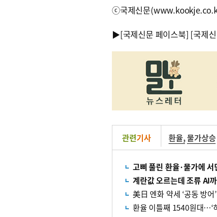
ⓒ국제신문(www.kookje.co.
▶
[국제신문 페이스북]
[국제신
관련
기사
환율
,
물가상승
고삐 풀린 환율·물가에 서민
계란값 오르는데 조류 AI
美日 엔화 약세 ‘공동 방
환율 이틀째 1540원대…‘