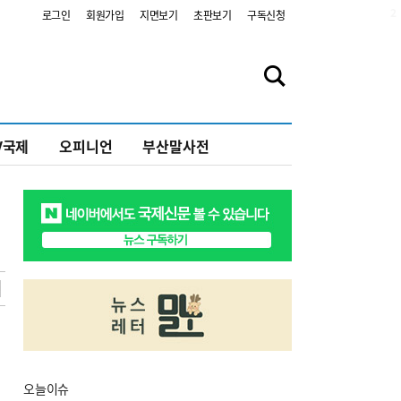
2
로그인
회원가입
지면보기
초판보기
구독신청
V국제
오피니언
부산말사전
오늘
이슈