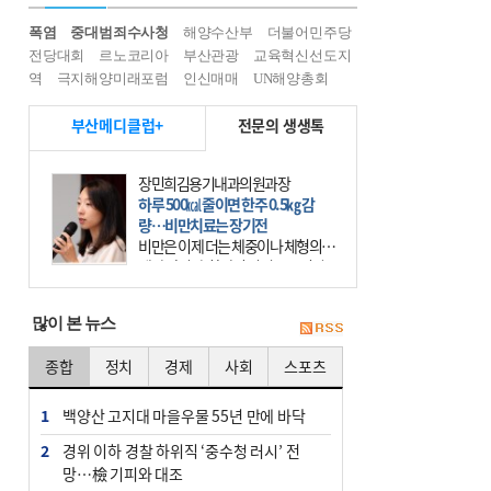
폭염
중대범죄수사청
해양수산부
더불어민주당
전당대회
르노코리아
부산관광
교육혁신선도지
역
극지해양미래포럼
인신매매
UN해양총회
부산메디클럽+
전문의 생생톡
장민희김용기내과의원과장
하루 500㎉ 줄이면 한주 0.5㎏ 감
량…비만치료는 장기전
비만은 이제 더는 체중이나 체형의 문
제가 아니다. 하나의 질병으로 인지
하고 치료와 관리를 해야 한다. 세계
보건기구(WHO)는 이미 1994년 비만
많이 본 뉴스
을 인류의 중요한
종합
정치
경제
사회
스포츠
1
백양산 고지대 마을우물 55년 만에 바닥
2
경위 이하 경찰 하위직 ‘중수청 러시’ 전
망…檢 기피와 대조