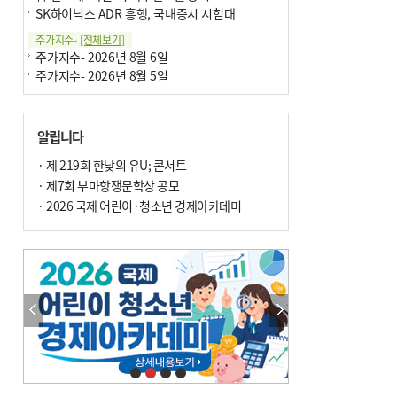
SK하이닉스 ADR 흥행, 국내증시 시험대
주가지수-
[전체보기]
주가지수- 2026년 8월 6일
주가지수- 2026년 8월 5일
알립니다
· 제 219회 한낮의 유U; 콘서트
· 제7회 부마항쟁문학상 공모
· 2026 국제 어린이·청소년 경제아카데미