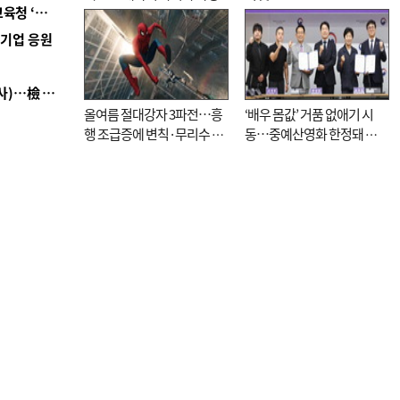
■ 교육혁신선도지 공모 코앞인데…구·군 난색에 교육청 ‘쩔쩔’
역기업 응원
■ 검사 신분 버리고 직급하향(10년 이하 저연차 검사)…檢 중수청행 기피
올여름 절대강자 3파전…흥
‘배우 몸값’ 거품 없애기 시
행 조급증에 변칙·무리수 마
동…중예산영화 한정돼 실
케팅도
효성 의문도