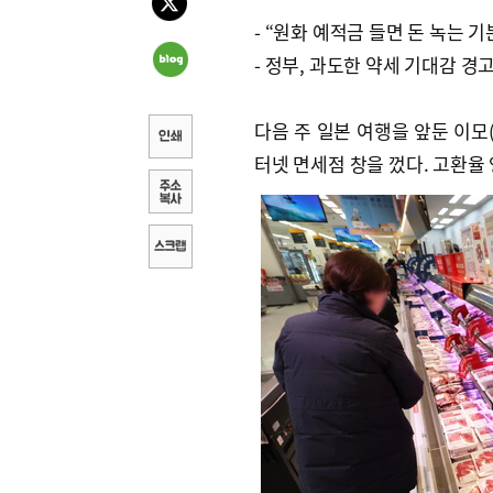
- “원화 예적금 들면 돈 녹는 기
- 정부, 과도한 약세 기대감 경
다음 주 일본 여행을 앞둔 이모
터넷 면세점 창을 껐다. 고환율