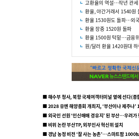
고환율의 역설…작년 관세 등
환율, 야간거래서 1540원
환율 1530원도 돌파…외국
환율 장중 1520원 돌파
환율 1500원 턱밑…금융
원/달러 환율 1420원대 
■ 해수부 청사, 북항 국제여객터미널 옆에 선다(종
■ 2028 유엔 해양총회 개최지, ‘부산이냐 제주냐’ 
■ 외국인 선원 ‘인신매매 경유지’ 된 부산…우려가
■ 비위 논란 부산TP, 외부인사 혁신위 설치