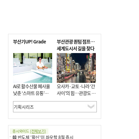
부산기UP! Grade
부산관광 퀀텀 점프…
세계도시서 길을 찾다
AI로 활수산물 폐사율
오사카·교토·나라 ‘간
낮춘 ‘스마트 유통’…
사이’의 힘…관광도 뭉
사막·산악지대 수출
쳐야 흥한다
도전
증시와이드
[전체보기]
韓 반도체 ‘확신’이 좌우할 8월 증시