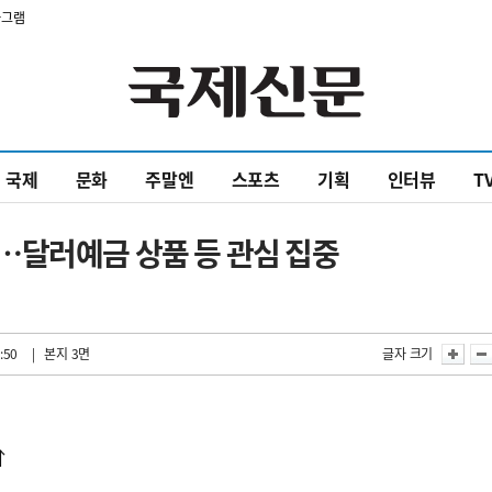
타그램
국제
문화
주말엔
스포츠
기획
인터뷰
T
…달러예금 상품 등 관심 집중
:50
| 본지 3면
글자 크기
면
↑