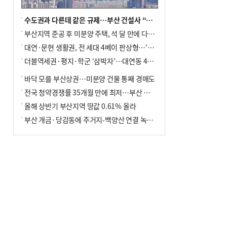
수도권과 다른데 같은 규제…부산 건설사 “쓰러지기 직전”
부산지역 준공 후 미분양 주택, 석 달 만에 다시 3000가구 넘어서
대연·문현 생활권, 전 세대 4베이 판상형…‘더샵 트리센트’ 내달 분양
더블역세권·평지·학군 ‘삼박자’…대연동 42층 브랜드 단지
바닥 모를 부산상권…미분양 건물 통째 경매도
전국 청약경쟁률 35개월 만에 최저…부산 미분양 ‘적체’ 심화
올해 상반기 부산지역 땅값 0.61% 올라
부산 개금·당감동에 주거지-백양산 연결 녹지 조성