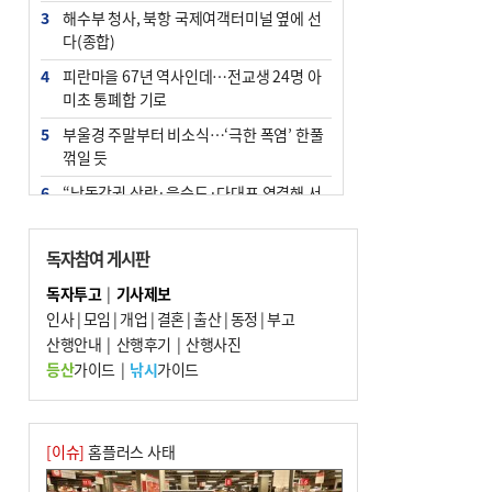
3
해수부 청사, 북항 국제여객터미널 옆에 선
다(종합)
4
피란마을 67년 역사인데…전교생 24명 아
미초 통폐합 기로
5
부울경 주말부터 비소식…‘극한 폭염’ 한풀
꺾일 듯
6
“낙동강권 삼락·을숙도·다대포 연결해 서
부산 관광 키우자”
7
오늘의 날씨- 2026년 8월 7일
독자참여 게시판
8
외국인 선원 ‘인신매매 경유지’ 된 부산…
독자투고
|
기사제보
우려가 현실로
인사
|
모임
|
개업
|
결혼
|
출산
|
동정
|
부고
9
산행안내
[사설] 해수부 신청사 북항으로 확정, 해양
|
산행후기
|
산행사진
수도 도약의 전환점
등산
가이드
|
낚시
가이드
10
르노 못 타는 부산시장…관용차 규정에 막
힌 지역기업 응원
[이슈]
홈플러스 사태