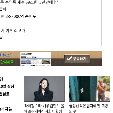
 수입품 세수 69조원 '3년만에↑'
 돌파
인 3조8000억 순매도
위기 이후 최고가
하락
합)
10일 결정
 현실로
‘라이징 스타’ 배우 김민하, 올
금정산 작은 암자에 핀 ‘희망
■ 경남 농정 비전 ‘잘 사는 농촌’…스마트팜 1000㏊까지 늘린다
해 BIFF 개막식 사회자 확정
의 꽃’