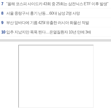
7
"올해 코스피 사이드카 43회 중 25회는 삼전닉스 ETF 이후 발생"
8
서울 중랑구서 흉기 난동…60대 남성 2명 사망
9
부산 앞바다에 기름 425ℓ 유출한 러시아 화물선 적발
10
입추 지났지만 푹푹 찐다…온열질환자 10년 만에 3배