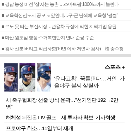
■ 경남 농정 비전 ‘잘 사는 농촌’…스마트팜 1000㏊까지 늘린다
■ 교육혁신선도지 공모 코앞인데…구·군 난색에 교육청 ‘쩔쩔’
■ 르노 못 타는 부산시장…관용차 규정에 막힌 지역기업 응원
■ 마산 원도심 행정·주거복합단지 연내 준공 수순
■ 검사 신분 버리고 직급하향(10년 이하 저연차 검사)…檢 중수청행 기피
스포츠 +
‘윤나고황’ 꿈틀댄다…거인 가
을야구 불씨 살릴까
새 축구협회장 선출 방식 윤곽…“선거인단 192→2만
명”
해체설 뒤집은 LIV 골프…새 투자자 확보 ‘기사회생’
프로야구 취소…11일부터 재개