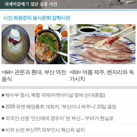
시인 최원준의 음식문화 잡학사전
<84> 관문과 환대, 부산 역전
<83> 여름 제주, 벤자리와 독
음식
가시치
■ 해수부 청사, 북항 국제여객터미널 옆에 선다(종합)
■ 2028 유엔 해양총회 개최지, ‘부산이냐 제주냐’ 10일 결정
■ 외국인 선원 ‘인신매매 경유지’ 된 부산…우려가 현실로
■ 비위 논란 부산TP, 외부인사 혁신위 설치