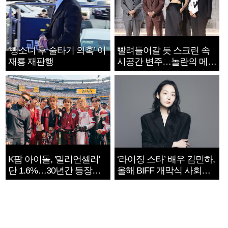
‘뺑소니 후 술타기 의혹’ 이
빨려들어갈 듯 스크린 속
재룡 재판행
시공간 변주…놀란의 메시
지는 ‘전쟁 속죄’
K팝 아이돌, '밀리언셀러'
‘라이징 스타’ 배우 김민하,
단 1.6%…30년간 등장
올해 BIFF 개막식 사회자
1182개팀 전수조사
확정