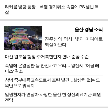
라커룸 냉탕 등장…폭염 경기취소 속출에 PS 셈법 복
잡
울산·경남 소식
진주성의 역사, 빛과 미디어로
되살아난다
마산 원도심 행정·주거복합단지 연내 준공 수순
폭염에 온열질환 등 안전사고 우려… 양산시, '어필 레
이스' 취소
창녕 중부내륙고속도로서 포탄 발견…살상력 없는 모
의탄으로 밝혀져
입원환자가 연달아 사망한 울산 한 정신의료기관 폐원
전망