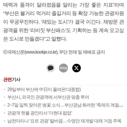
매력과 품격이 달라졌음을 알리는 가장 좋은 지표”라며
“부산은 볼거리 먹거리 즐길거리 등 확장 가능한 관광자원
이 무궁무진하다. ‘재밌는 도시’가 결국 이긴다. 재방문 관
광객을 위한 ‘리비짓 부산패스’도 기획하는 등 계속 오고싶
은 도시로 만들겠다”고 말했다.
ⓒ국제신문(www.kookje.co.kr), 무단 전재 및 재배포 금지
관련
기사
29일부터 부산에 中日이 몰려온다(종합)
부산시, 외국인 관광객에 서부산권 맞춤 투어
2~7일 일찍 찾아온 벚꽃 소식…부산경남 화려한 ‘축제의 계절’(종합)
관광객 핫플 광안리서 ‘더현대 팝업’
남천마리나 ‘요트 관광’ 탈바꿈…수영만 재개발 대체 거점 주목