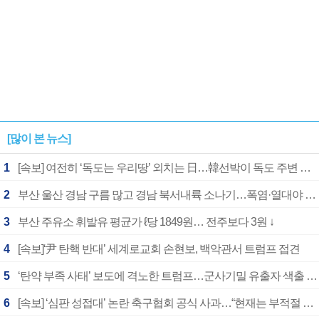
[많이 본 뉴스]
1
[속보] 여전히 ‘독도는 우리땅’ 외치는 日…韓선박이 독도 주변 해양조사 활동하자 반발
2
부산 울산 경남 구름 많고 경남 북서내륙 소나기…폭염·열대야 계속
3
부산 주유소 휘발유 평균가 ℓ당 1849원… 전주보다 3원 ↓
4
[속보]‘尹 탄핵 반대’ 세계로교회 손현보, 백악관서 트럼프 접견
5
‘탄약 부족 사태’ 보도에 격노한 트럼프…군사기밀 유출자 색출 지시
6
[속보] ‘심판 성접대’ 논란 축구협회 공식 사과…“현재는 부적절 행위 없어”