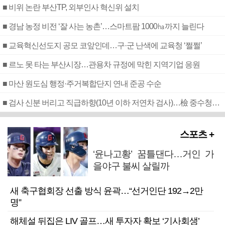
■ 비위 논란 부산TP, 외부인사 혁신위 설치
■ 경남 농정 비전 ‘잘 사는 농촌’…스마트팜 1000㏊까지 늘린다
■ 교육혁신선도지 공모 코앞인데…구·군 난색에 교육청 ‘쩔쩔’
■ 르노 못 타는 부산시장…관용차 규정에 막힌 지역기업 응원
■ 마산 원도심 행정·주거복합단지 연내 준공 수순
■ 검사 신분 버리고 직급하향(10년 이하 저연차 검사)…檢 중수청행 기피
스포츠 +
‘윤나고황’ 꿈틀댄다…거인 가
을야구 불씨 살릴까
새 축구협회장 선출 방식 윤곽…“선거인단 192→2만
명”
해체설 뒤집은 LIV 골프…새 투자자 확보 ‘기사회생’