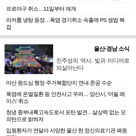
프로야구 취소…11일부터 재개
라커룸 냉탕 등장…폭염 경기취소 속출에 PS 셈법 복
잡
울산·경남 소식
진주성의 역사, 빛과 미디어로
되살아난다
마산 원도심 행정·주거복합단지 연내 준공 수순
폭염에 온열질환 등 안전사고 우려… 양산시, '어필 레
이스' 취소
창녕 중부내륙고속도로서 포탄 발견…살상력 없는 모
의탄으로 밝혀져
입원환자가 연달아 사망한 울산 한 정신의료기관 폐원