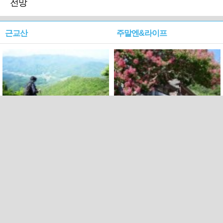
전망
근교산
주말엔&라이프
근교산&그너머…상주·문경
폭염보다 더 뜨거워라…100
청화산~시루봉
일을 붉게 불태울 ‘선비정신’
피었네
PC버전
엑스
페이스북
Copyright ⓒ 2015 All rights reserved by 국제신문