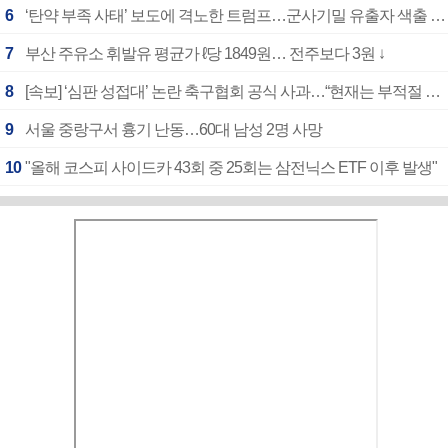
6
‘탄약 부족 사태’ 보도에 격노한 트럼프…군사기밀 유출자 색출 지시
7
부산 주유소 휘발유 평균가 ℓ당 1849원… 전주보다 3원 ↓
8
[속보] ‘심판 성접대’ 논란 축구협회 공식 사과…“현재는 부적절 행위 없어”
9
서울 중랑구서 흉기 난동…60대 남성 2명 사망
10
"올해 코스피 사이드카 43회 중 25회는 삼전닉스 ETF 이후 발생"