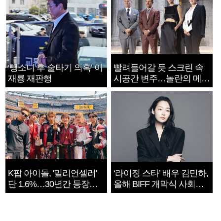
‘뺑소니 후 술타기 의혹’ 이
빨려들어갈 듯 스크린 속
재룡 재판행
시공간 변주…놀란의 메시
지는 ‘전쟁 속죄’
K팝 아이돌, '밀리언셀러'
‘라이징 스타’ 배우 김민하,
단 1.6%…30년간 등장
올해 BIFF 개막식 사회자
1182개팀 전수조사
확정