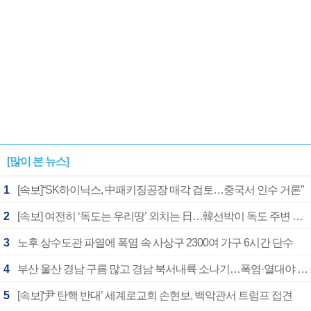
[많이 본 뉴스]
1
[속보]“SK하이닉스, 中패키징공장 매각 검토…중국서 인수 거론”
2
[속보] 여전히 ‘독도는 우리땅’ 외치는 日…韓선박이 독도 주변 해양조사 활동하자 반발
3
노후 상수도관 파열에 폭염 속 사상구 2300여 가구 6시간 단수
4
부산 울산 경남 구름 많고 경남 북서내륙 소나기…폭염·열대야 계속
5
[속보]‘尹 탄핵 반대’ 세계로교회 손현보, 백악관서 트럼프 접견