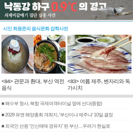
시인 최원준의 음식문화 잡학사전
<84> 관문과 환대, 부산 역전
<83> 여름 제주, 벤자리와 독
음식
가시치
■ 해수부 청사, 북항 국제여객터미널 옆에 선다(종합)
■ 2028 유엔 해양총회 개최지, ‘부산이냐 제주냐’ 10일 결정
■ 외국인 선원 ‘인신매매 경유지’ 된 부산…우려가 현실로