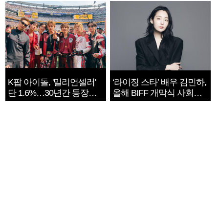
K팝 아이돌, '밀리언셀러'
‘라이징 스타’ 배우 김민하,
단 1.6%…30년간 등장
올해 BIFF 개막식 사회자
1182개팀 전수조사
확정