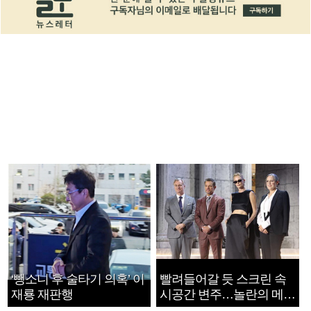
‘뺑소니 후 술타기 의혹’ 이
빨려들어갈 듯 스크린 속
재룡 재판행
시공간 변주…놀란의 메시
지는 ‘전쟁 속죄’