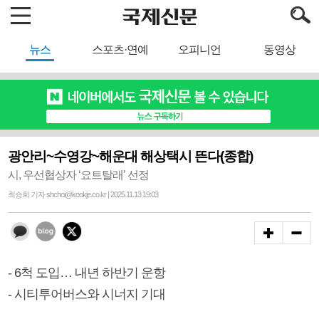
뉴스
스포츠·연예
오피니언
동영상
광안리~수영강~해운대 해상택시 뜬다(종합)
시, 우선협상자 ‘요트탈래’ 선정
최승희 기자 shchoi@kookje.co.kr | 2025.11.13 19:03
- 6척 도입… 내년 하반기 운항
- 시티투어버스와 시너지 기대