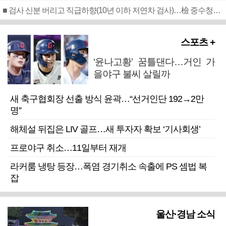
■ 검사 신분 버리고 직급하향(10년 이하 저연차 검사)…檢 중수청행 기피
스포츠 +
‘윤나고황’ 꿈틀댄다…거인 가
을야구 불씨 살릴까
새 축구협회장 선출 방식 윤곽…“선거인단 192→2만
명”
해체설 뒤집은 LIV 골프…새 투자자 확보 ‘기사회생’
프로야구 취소…11일부터 재개
라커룸 냉탕 등장…폭염 경기취소 속출에 PS 셈법 복
잡
울산·경남 소식