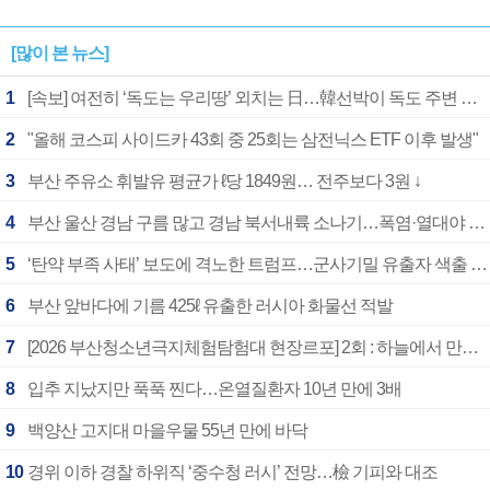
[많이 본 뉴스]
1
[속보] 여전히 ‘독도는 우리땅’ 외치는 日…韓선박이 독도 주변 해양조사 활동하자 반발
2
"올해 코스피 사이드카 43회 중 25회는 삼전닉스 ETF 이후 발생"
3
부산 주유소 휘발유 평균가 ℓ당 1849원… 전주보다 3원 ↓
4
부산 울산 경남 구름 많고 경남 북서내륙 소나기…폭염·열대야 계속
5
‘탄약 부족 사태’ 보도에 격노한 트럼프…군사기밀 유출자 색출 지시
6
부산 앞바다에 기름 425ℓ 유출한 러시아 화물선 적발
7
[2026 부산청소년극지체험탐험대 현장르포] 2회 : 하늘에서 만난 얼음의 나라
8
입추 지났지만 푹푹 찐다…온열질환자 10년 만에 3배
9
백양산 고지대 마을우물 55년 만에 바닥
10
경위 이하 경찰 하위직 ‘중수청 러시’ 전망…檢 기피와 대조