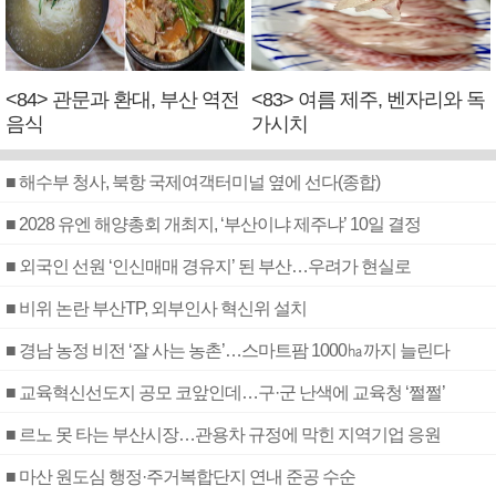
<84> 관문과 환대, 부산 역전
<83> 여름 제주, 벤자리와 독
음식
가시치
■ 해수부 청사, 북항 국제여객터미널 옆에 선다(종합)
■ 2028 유엔 해양총회 개최지, ‘부산이냐 제주냐’ 10일 결정
■ 외국인 선원 ‘인신매매 경유지’ 된 부산…우려가 현실로
■ 비위 논란 부산TP, 외부인사 혁신위 설치
■ 경남 농정 비전 ‘잘 사는 농촌’…스마트팜 1000㏊까지 늘린다
■ 교육혁신선도지 공모 코앞인데…구·군 난색에 교육청 ‘쩔쩔’
■ 르노 못 타는 부산시장…관용차 규정에 막힌 지역기업 응원
■ 마산 원도심 행정·주거복합단지 연내 준공 수순