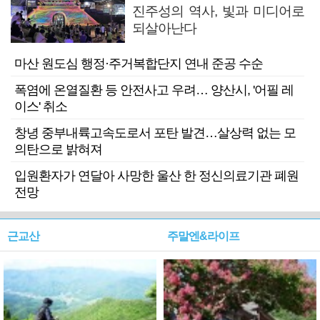
진주성의 역사, 빛과 미디어로
되살아난다
마산 원도심 행정·주거복합단지 연내 준공 수순
폭염에 온열질환 등 안전사고 우려… 양산시, '어필 레
이스' 취소
창녕 중부내륙고속도로서 포탄 발견…살상력 없는 모
의탄으로 밝혀져
입원환자가 연달아 사망한 울산 한 정신의료기관 폐원
전망
근교산
주말엔&라이프