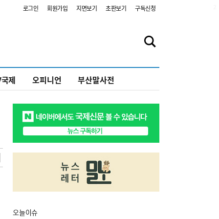
2
로그인
회원가입
지면보기
초판보기
구독신청
V국제
오피니언
부산말사전
오늘
이슈