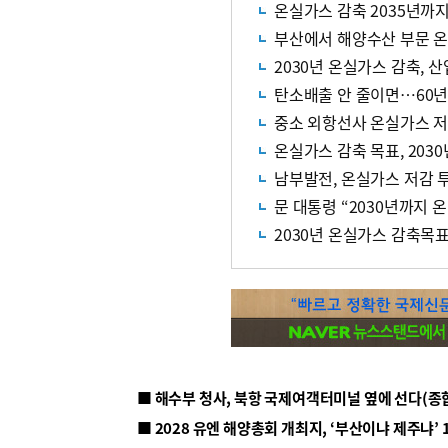
온실가스 감축 2035년까지
부산에서 해양수산 부문 온
2030년 온실가스 감축, 
탄소배출 안 줄이면…60년
중소 외항선사 온실가스 저
온실가스 감축 목표, 2030
남부발전, 온실가스 저감 
문 대통령 “2030년까지 
2030년 온실가스 감축목표
■ 해수부 청사, 북항 국제여객터미널 옆에 선다(종
■ 2028 유엔 해양총회 개최지, ‘부산이냐 제주냐’ 