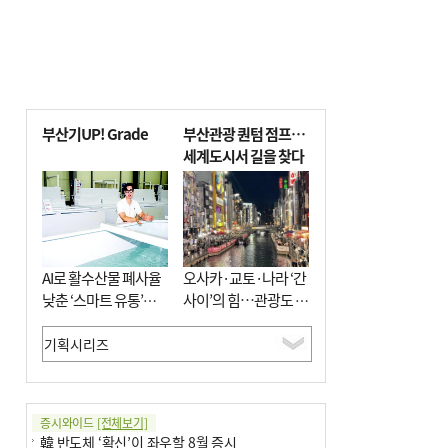
부산기UP! Grade
부산관광 퀀텀 점프…
세계도시서 길을 찾다
AI로 활수산물 폐사율
오사카·교토·나라 ‘간
낮춘 ‘스마트 유통’…
사이’의 힘…관광도 뭉
사막·산악지대 수출
쳐야 흥한다
도전
증시와이드
[전체보기]
韓 반도체 ‘확신’이 좌우할 8월 증시