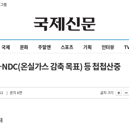
타그램
국제
문화
주말엔
스포츠
기획
인터뷰
T
…NDC(온실가스 감축 목표) 등 첩첩산중
53
| 본지 8면
글자 크기
재