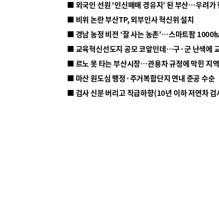
■ 외국인 선원 ‘인신매매 경유지’ 된 부산…우려가
■ 비위 논란 부산TP, 외부인사 혁신위 설치
■ 르노 못 타는 부산시장…관용차 규정에 막힌 지
■ 마산 원도심 행정·주거복합단지 연내 준공 수순