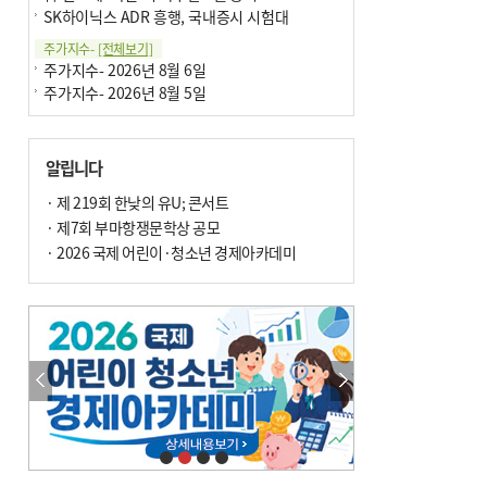
SK하이닉스 ADR 흥행, 국내증시 시험대
주가지수-
[전체보기]
주가지수- 2026년 8월 6일
주가지수- 2026년 8월 5일
알립니다
· 제 219회 한낮의 유U; 콘서트
· 제7회 부마항쟁문학상 공모
· 2026 국제 어린이·청소년 경제아카데미