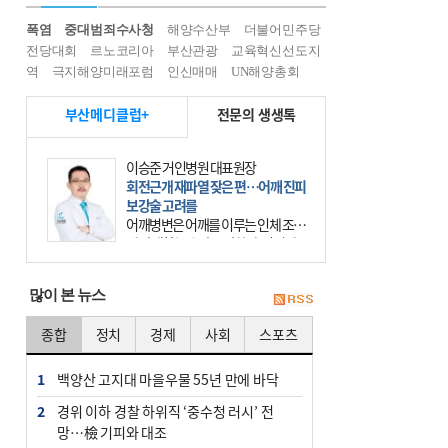
폭염
중대범죄수사청
해양수산부
더불어민주당
전당대회
르노코리아
부산관광
교육혁신선도지
역
극지해양미래포럼
인신매매
UN해양총회
부산메디클럽+
전문의 생생톡
이승준 거인병원 대표원장
회전근개 재파열 잦은 편…어깨 진피
보강술 고려를
어깨병변은 어깨를 이루는 인체 조직
에 발생하는 손상을 말한다. 여기에
는 오십견과 회전근개 증후군, 어깨
의 석회성 힘줄염 등이 있다. 국민건
많이 본 뉴스
강보험에 의하면 어깨병변
종합
정치
경제
사회
스포츠
1
백양산 고지대 마을우물 55년 만에 바닥
2
경위 이하 경찰 하위직 ‘중수청 러시’ 전
망…檢 기피와 대조