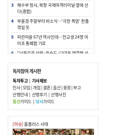
3
해수부 청사, 북항 국제여객터미널 옆에 선
다(종합)
4
부울경 주말부터 비소식…‘극한 폭염’ 한풀
꺾일 듯
5
피란마을 67년 역사인데…전교생 24명 아
미초 통폐합 기로
6
“낙동강권 삼락·을숙도·다대포 연결해 서
부산 관광 키우자”
7
오늘의 날씨- 2026년 8월 7일
독자참여 게시판
8
[사설] 해수부 신청사 북항으로 확정, 해양
독자투고
|
기사제보
수도 도약의 전환점
인사
|
모임
|
개업
|
결혼
|
출산
|
동정
|
부고
9
산행안내
외국인 선원 ‘인신매매 경유지’ 된 부산…
|
산행후기
|
산행사진
우려가 현실로
등산
가이드
|
낚시
가이드
10
르노 못 타는 부산시장…관용차 규정에 막
힌 지역기업 응원
[이슈]
홈플러스 사태