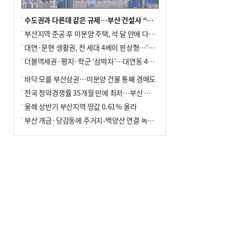
수도권과 다른데 같은 규제…부산 건설사 “쓰러지기 직전”
부산지역 준공 후 미분양 주택, 석 달 만에 다시 3000가구 넘어서
대연·문현 생활권, 전 세대 4베이 판상형…‘더샵 트리센트’ 내달 분양
더블역세권·평지·학군 ‘삼박자’…대연동 42층 브랜드 단지
바닥 모를 부산상권…미분양 건물 통째 경매도
전국 청약경쟁률 35개월 만에 최저…부산 미분양 ‘적체’ 심화
올해 상반기 부산지역 땅값 0.61% 올라
부산 개금·당감동에 주거지-백양산 연결 녹지 조성