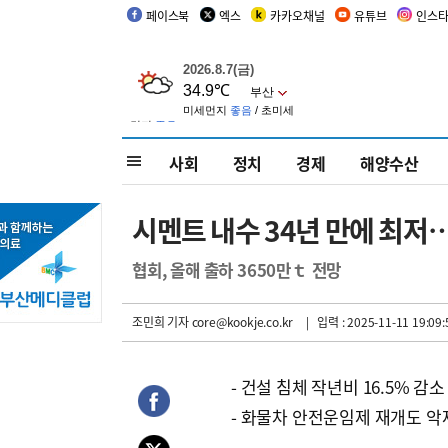
페이스북
엑스
카카오채널
유튜브
인스
사회
정치
경제
해양수산
시멘트 내수 34년 만에 최저
협회, 올해 출하 3650만ｔ 전망
조민희 기자
core@kookje.co.kr
| 입력 : 2025-11-11 19:09:
- 건설 침체 작년비 16.5% 감소
- 화물차 안전운임제 재개도 악