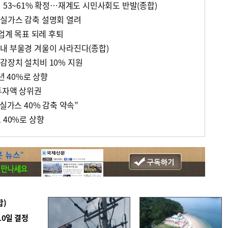
 53~61% 확정…재계도 시민사회도 반발(종합)
실가스 감축 설명회 열려
산업계 목표 되레 후퇴
내 부울경 겨울이 사라진다(종합)
감장치 설치비 10% 지원
년 40%로 상향
투자액 상위권
온실가스 40% 감축 약속”
 40%로 상향
합)
10일 결정