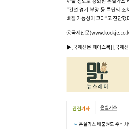
까울 정도로 강화된 온실가스 
“건설 경기 부양 등 특단의 조
빠질 가능성이 크다”고 진단했다
ⓒ국제신문(www.kookje.co.
▶
[국제신문 페이스북]
[국제신
온실가스
관련
기사
온실가스 배출권도 주식처