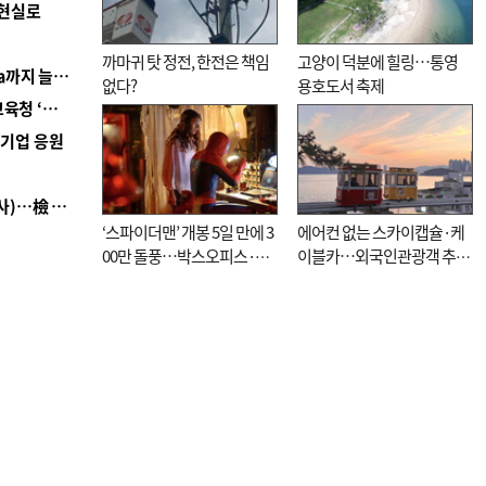
 현실로
까마귀 탓 정전, 한전은 책임
고양이 덕분에 힐링…통영
■ 경남 농정 비전 ‘잘 사는 농촌’…스마트팜 1000㏊까지 늘린다
없다?
용호도서 축제
■ 교육혁신선도지 공모 코앞인데…구·군 난색에 교육청 ‘쩔쩔’
역기업 응원
■ 검사 신분 버리고 직급하향(10년 이하 저연차 검사)…檢 중수청행 기피
‘스파이더맨’ 개봉 5일 만에 3
에어컨 없는 스카이캡슐·케
00만 돌풍…박스오피스·예
이블카…외국인관광객 추억
매율 동시 1위
대신 고역 될라