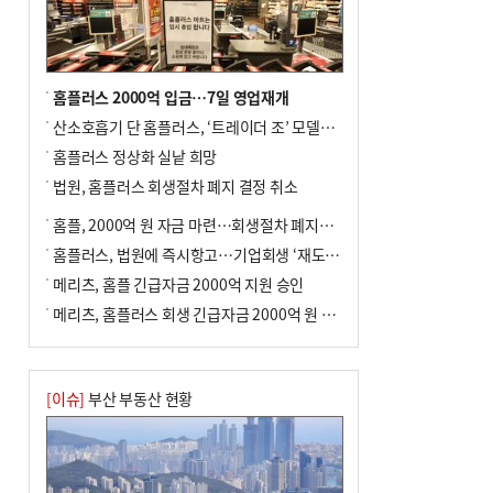
홈플러스 2000억 입금…7일 영업재개
산소호흡기 단 홈플러스, ‘트레이더 조’ 모델로 살아날까
홈플러스 정상화 실낱 희망
법원, 홈플러스 회생절차 폐지 결정 취소
홈플, 2000억 원 자금 마련…회생절차 폐지에 즉시항고(종합)
홈플러스, 법원에 즉시항고…기업회생 ‘재도전’
메리츠, 홈플 긴급자금 2000억 지원 승인
메리츠, 홈플러스 회생 긴급자금 2000억 원 지원 승인
[이슈]
부산 부동산 현황