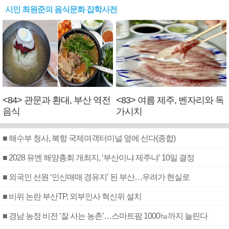
시인 최원준의 음식문화 잡학사전
<84> 관문과 환대, 부산 역전
<83> 여름 제주, 벤자리와 독
음식
가시치
■ 해수부 청사, 북항 국제여객터미널 옆에 선다(종합)
■ 2028 유엔 해양총회 개최지, ‘부산이냐 제주냐’ 10일 결정
■ 외국인 선원 ‘인신매매 경유지’ 된 부산…우려가 현실로
■ 비위 논란 부산TP, 외부인사 혁신위 설치
■ 경남 농정 비전 ‘잘 사는 농촌’…스마트팜 1000㏊까지 늘린다