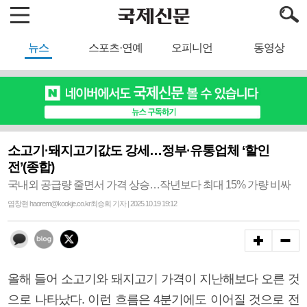
뉴스
스포츠·연예
오피니언
동영상
소고기·돼지고기값도 강세…정부·유통업체 ‘할인
전’(종합)
국내외 공급량 줄면서 가격 상승…작년보다 최대 15% 가량 비싸
염창현 haorem@kookje.co.kr최승희 기자 | 2025.10.19 19:12
올해 들어 소고기와 돼지고기 가격이 지난해보다 오른 것
으로 나타났다. 이런 흐름은 4분기에도 이어질 것으로 전