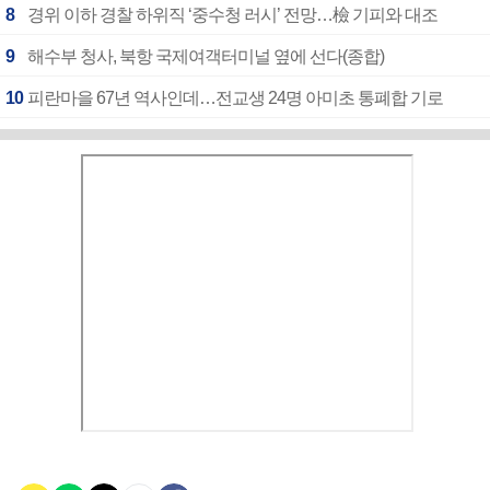
8
경위 이하 경찰 하위직 ‘중수청 러시’ 전망…檢 기피와 대조
9
해수부 청사, 북항 국제여객터미널 옆에 선다(종합)
10
피란마을 67년 역사인데…전교생 24명 아미초 통폐합 기로