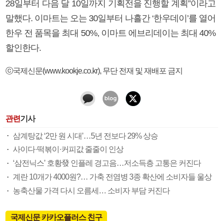
28일부터 다음 달 10일까지 기획전을 진행할 계획”이라고
말했다. 이마트는 오는 30일부터 나흘간 ‘한우데이’를 열어
한우 전 품목을 최대 50%, 이마트 에브리데이는 최대 40%
할인한다.
ⓒ국제신문(www.kookje.co.kr), 무단 전재 및 재배포 금지
관련
기사
삼계탕값 ‘2만 원 시대’…5년 전보다 29% 상승
사이다·떡볶이·커피값 줄줄이 인상
‘삼전닉스’ 호황發 인플레 경고음…저소득층 고통은 커진다
계란 10개가 4000원?… 가축 전염병 3종 확산에 소비자들 울상
농축산물 가격 다시 오름세… 소비자 부담 커진다
국제신문 카카오플러스 친구