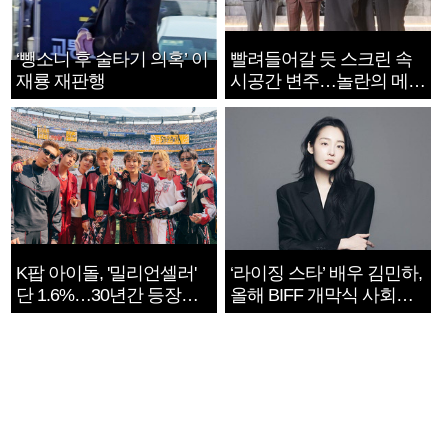
‘뺑소니 후 술타기 의혹’ 이
빨려들어갈 듯 스크린 속
재룡 재판행
시공간 변주…놀란의 메시
지는 ‘전쟁 속죄’
K팝 아이돌, '밀리언셀러'
‘라이징 스타’ 배우 김민하,
단 1.6%…30년간 등장
올해 BIFF 개막식 사회자
1182개팀 전수조사
확정