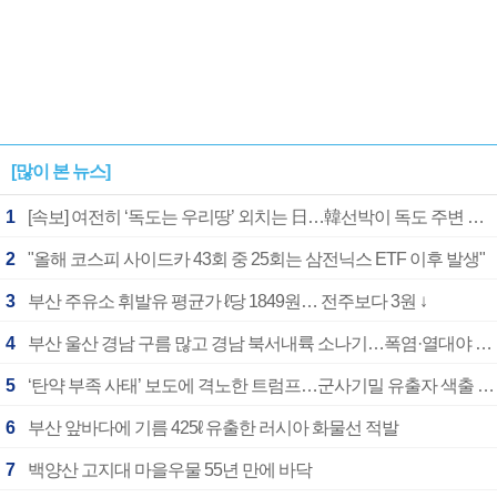
[많이 본 뉴스]
1
[속보] 여전히 ‘독도는 우리땅’ 외치는 日…韓선박이 독도 주변 해양조사 활동하자 반발
2
"올해 코스피 사이드카 43회 중 25회는 삼전닉스 ETF 이후 발생"
3
부산 주유소 휘발유 평균가 ℓ당 1849원… 전주보다 3원 ↓
4
부산 울산 경남 구름 많고 경남 북서내륙 소나기…폭염·열대야 계속
5
‘탄약 부족 사태’ 보도에 격노한 트럼프…군사기밀 유출자 색출 지시
6
부산 앞바다에 기름 425ℓ 유출한 러시아 화물선 적발
7
백양산 고지대 마을우물 55년 만에 바닥