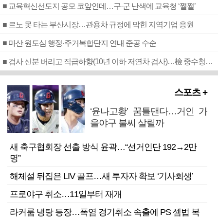
■ 교육혁신선도지 공모 코앞인데…구·군 난색에 교육청 ‘쩔쩔’
■ 르노 못 타는 부산시장…관용차 규정에 막힌 지역기업 응원
■ 마산 원도심 행정·주거복합단지 연내 준공 수순
■ 검사 신분 버리고 직급하향(10년 이하 저연차 검사)…檢 중수청행 기피
스포츠 +
‘윤나고황’ 꿈틀댄다…거인 가
을야구 불씨 살릴까
새 축구협회장 선출 방식 윤곽…“선거인단 192→2만
명”
해체설 뒤집은 LIV 골프…새 투자자 확보 ‘기사회생’
프로야구 취소…11일부터 재개
라커룸 냉탕 등장…폭염 경기취소 속출에 PS 셈법 복