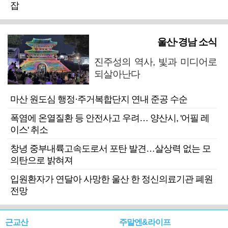
잡
울산·경남 소식
진주성의 역사, 빛과 미디어로
되살아난다
마산 원도심 행정·주거복합단지 연내 준공 수순
폭염에 온열질환 등 안전사고 우려… 양산시, '어필 레
이스' 취소
창녕 중부내륙고속도로서 포탄 발견…살상력 없는 모
의탄으로 밝혀져
입원환자가 연달아 사망한 울산 한 정신의료기관 폐원
전망
근교산
주말엔&라이프