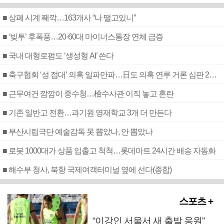
■ 상폐 시계 째깍…163개사 “나 떨고있니”
■ ‘빚투’ 후폭풍…20·60대 마이너스통장 연체 급증
■ 국내 대형로펌도 ‘생성형 AI’ 쓴다
■ 축구협회 ‘성 접대’ 의혹 일파만파…日도 의혹 연루 거론 심판 2명 조사
■ 근무여건 깜깜이 중수청…檢수사관 이직 놓고 혼란
■ 기존 일반고 전환…과기원 영재학교 3개 더 만든다
■ 부산시립극단 예술감독 못 뽑았나, 안 뽑았나
■ 로봇 1000대가 상품 입출고 척척…롯데마트 24시간 배송 자동화
■ 해수부 청사, 북항 국제여객터미널 옆에 선다(종합)
스포츠 +
“이강인 서울서 새 출발 응원”