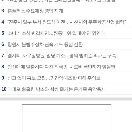
3
홈플러스 주요매장 영업 재개
4
“진주시 일부 부서 원도심 이전…사천시와 우주항공산업 협력”
5
소나기 소식 반갑지만…찜통더위·열대야 안 꺾인다
6
창원시 불법주정차 단속 계도 중심 전환
7
엘시티 ‘사무장병원’ 일당 기소…명의 빌려준 의사는 구속
8
인신매매 탈출하다 다친 외국인, 치료비 폭탄까지 맞을뻔
9
신고 없이 홍보·모집…민간임대조합 피해 주의보
10
다대포 황홀한 낙조와 함께 즐기는 온가족 음악축제