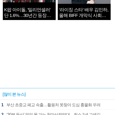
K팝 아이돌, '밀리언셀러'
‘라이징 스타’ 배우 김민하,
단 1.6%…30년간 등장
올해 BIFF 개막식 사회자
1182개팀 전수조사
확정
[많이 본 뉴스]
1
부산 초중교 폐교 속출…활용처 못찾아 도심 흉물화 우려
2
‘30분 등산’ 없인 못 가는 천마산전망대…최소 1년 고생길