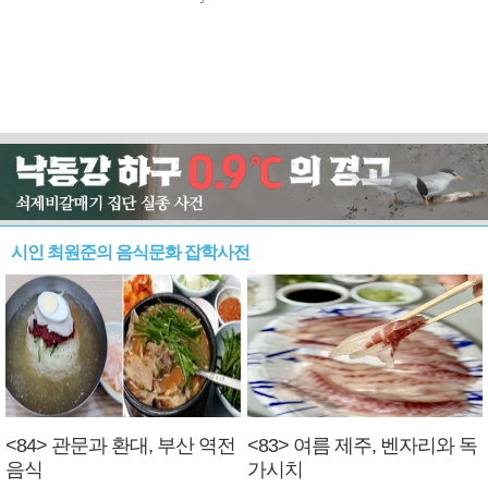
시인 최원준의 음식문화 잡학사전
<84> 관문과 환대, 부산 역전
<83> 여름 제주, 벤자리와 독
음식
가시치