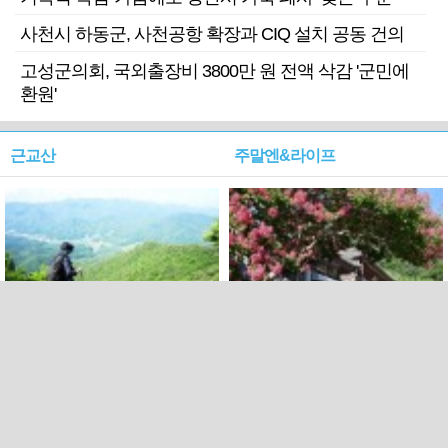
사천시 하동군, 사천공항 확장과 CIQ 설치 공동 건의
고성군의회, 국외출장비 3800만 원 전액 삭감 '군민에
환원'
근교산
주말엔&라이프
근교산&그너머…상주·문경
폭염보다 더 뜨거워라…100
청화산~시루봉
일을 붉게 불태울 ‘선비정신’
피었네
PC버전
엑스
페이스북