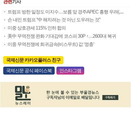
관련
기사
트럼프 방한 일정도 미지수…보름 앞 경주APEC 흥행 우려(종합)
손 내민 트럼프 “中 해치려는 것 아닌 도우려는 것”
미중 상호관세 115% 인하 합의
美中 무역전쟁 완화 기대감에 코스피 30P ↑…2600대 복귀
미중 무역전쟁에 희귀금속(비스무트) 값 ‘껑충’
국제신문 카카오플러스 친구
국제신문 공식 페이스북
인스타그램