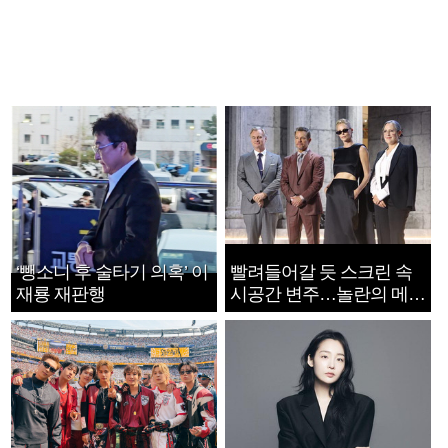
‘뺑소니 후 술타기 의혹’ 이
빨려들어갈 듯 스크린 속
재룡 재판행
시공간 변주…놀란의 메시
지는 ‘전쟁 속죄’