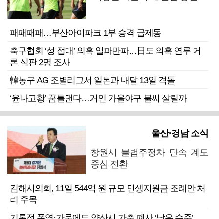
패패패패…부산아이파크 1부 승격 급제동
축구협회 ‘성 접대’ 의혹 일파만파…日도 의혹 연루 거
론 심판 2명 조사
韓농구 AG 조별리그서 일본과 내달 13일 격돌
‘윤나고황’ 꿈틀댄다…거인 가을야구 불씨 살릴까
울산·경남 소식
창원시 불법주정차 단속 계도
중심 전환
김해시의회, 11일 544억 원 규모 민생지원금 조례안 처
리 주목
기록적 폭염·가뭄에도 양산시 가축 폐사 ‘낮은 수준’