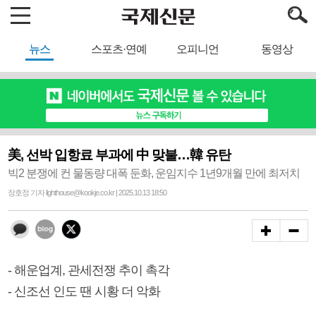
뉴스
스포츠·연예
오피니언
동영상
美, 선박 입항료 부과에 中 맞불…韓 유탄
빅2 분쟁에 컨 물동량 대폭 둔화, 운임지수 1년9개월 만에 최저치
장호정 기자 lighthouse@kookje.co.kr | 2025.10.13 18:50
- 해운업계, 관세전쟁 추이 촉각
- 신조선 인도 땐 시황 더 악화