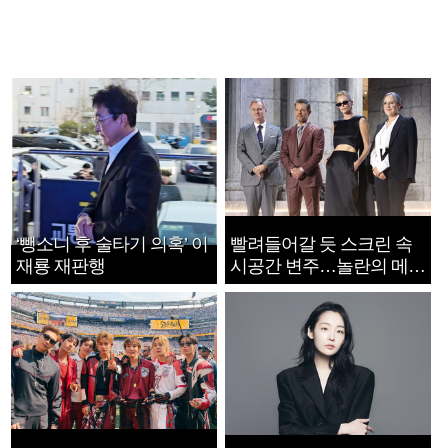
‘뺑소니 후 술타기 의혹’ 이
빨려들어갈 듯 스크린 속
재룡 재판행
시공간 변주…놀란의 메시
지는 ‘전쟁 속죄’