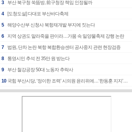
3
부산 북구청 쑥뜸방, 前구청장 책임 인정될까
4
[도청도설] 다대포 부산바다축제
5
해양수산부 신청사 북항재개발 부지에 짓는다
6
지역 상권도 말라죽을 판이라…가뭄 속 밀양물축제 강행 논란
7
법원, 단차 논란 북항 복합환승센터 공사중지 관련 현장검증
8
통영시민 추석 전 35만 원 받는다
9
부산 철강공장 50대 노동자 추락사
10
국힘 부산시당, ‘정이한 조력’ 시의원 윤리위에…‘한동훈 지지’도 신고접수