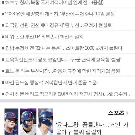
■ 해수부 청사, 북항 국제여객터미널 옆에 선다(종합)
■ 2028 유엔 해양총회 개최지, ‘부산이냐 제주냐’ 10일 결정
■ 외국인 선원 ‘인신매매 경유지’ 된 부산…우려가 현실로
■ 비위 논란 부산TP, 외부인사 혁신위 설치
■ 경남 농정 비전 ‘잘 사는 농촌’…스마트팜 1000㏊까지 늘린다
■ 교육혁신선도지 공모 코앞인데…구·군 난색에 교육청 ‘쩔쩔’
■ 르노 못 타는 부산시장…관용차 규정에 막힌 지역기업 응원
■ 마산 원도심 행정·주거복합단지 연내 준공 수순
■ 검사 신분 버리고 직급하향(10년 이하 저연차 검사)…檢 중수청행 기피
스포츠 +
‘윤나고황’ 꿈틀댄다…거인 가
을야구 불씨 살릴까