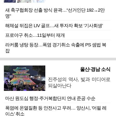
새 축구협회장 선출 방식 윤곽…“선거인단 192→2만
명”
해체설 뒤집은 LIV 골프…새 투자자 확보 ‘기사회생’
프로야구 취소…11일부터 재개
라커룸 냉탕 등장…폭염 경기취소 속출에 PS 셈법 복
잡
울산·경남 소식
진주성의 역사, 빛과 미디어로
되살아난다
마산 원도심 행정·주거복합단지 연내 준공 수순
폭염에 온열질환 등 안전사고 우려… 양산시, '어필 레
이스' 취소