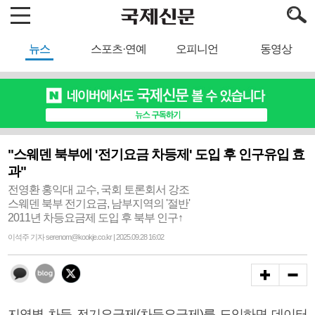
뉴스
스포츠·연예
오피니언
동영상
"스웨덴 북부에 '전기요금 차등제' 도입 후 인구유입 효
과"
전영환 홍익대 교수, 국회 토론회서 강조
스웨덴 북부 전기요금, 남부지역의 '절반'
2011년 차등요금제 도입 후 북부 인구↑
이석주 기자 serenom@kookje.co.kr | 2025.09.28 16:02
지역별 차등 전기요금제(차등요금제)를 도입하면 데이터