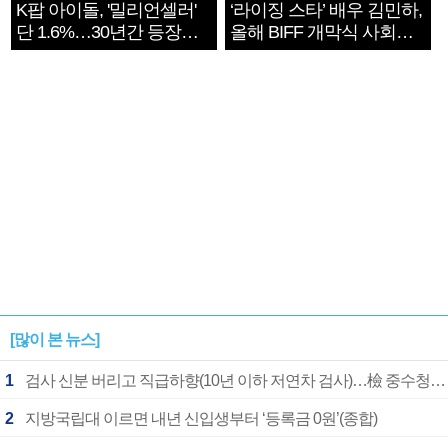
K팝 아이돌, '밀리언셀러'
‘라이징 스타’ 배우 김민하,
단 1.6%…30년간 등장
올해 BIFF 개막식 사회자
1182개팀 전수조사
확정
[많이 본 뉴스]
1
검사 신분 버리고 직급하향(10년 이하 저연차 검사)…檢 중수청행 기피
2
지방국립대 이르면 내년 신입생부터 ‘등록금 0원’(종합)