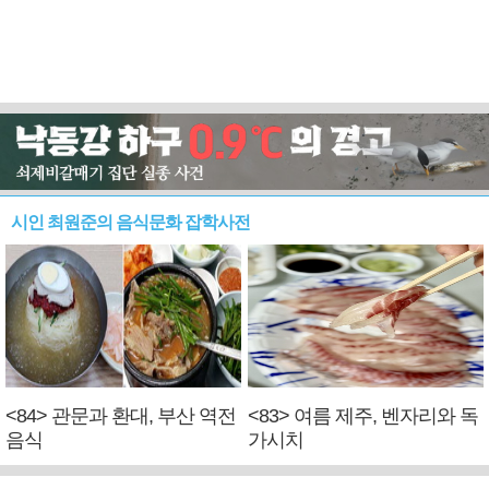
시인 최원준의 음식문화 잡학사전
<84> 관문과 환대, 부산 역전
<83> 여름 제주, 벤자리와 독
음식
가시치