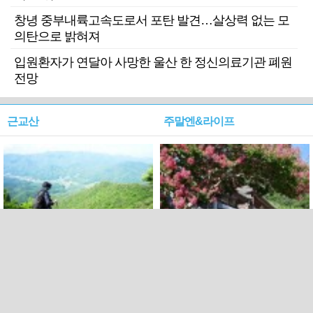
창녕 중부내륙고속도로서 포탄 발견…살상력 없는 모
의탄으로 밝혀져
입원환자가 연달아 사망한 울산 한 정신의료기관 폐원
전망
근교산
주말엔&라이프
근교산&그너머…상주·문경
폭염보다 더 뜨거워라…100
청화산~시루봉
일을 붉게 불태울 ‘선비정신’
피었네