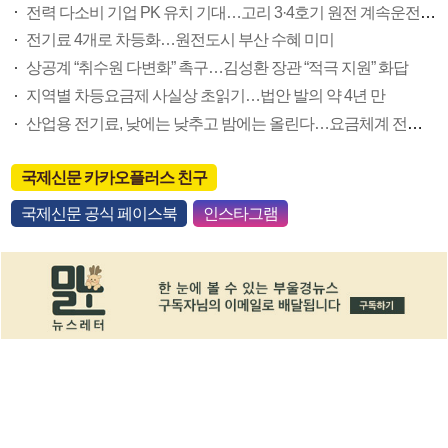
전력 다소비 기업 PK 유치 기대…고리 3·4호기 원전 계속운전 연내 결정
전기료 4개로 차등화…원전도시 부산 수혜 미미
상공계 “취수원 다변화” 촉구…김성환 장관 “적극 지원” 화답
지역별 차등요금제 사실상 초읽기…법안 발의 약 4년 만
산업용 전기료, 낮에는 낮추고 밤에는 올린다…요금체계 전면 개편
국제신문 카카오플러스 친구
국제신문 공식 페이스북
인스타그램