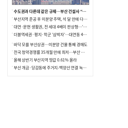
수도권과 다른데 같은 규제…부산 건설사 “쓰러지기 직전”
부산지역 준공 후 미분양 주택, 석 달 만에 다시 3000가구 넘어서
대연·문현 생활권, 전 세대 4베이 판상형…‘더샵 트리센트’ 내달 분양
더블역세권·평지·학군 ‘삼박자’…대연동 42층 브랜드 단지
바닥 모를 부산상권…미분양 건물 통째 경매도
전국 청약경쟁률 35개월 만에 최저…부산 미분양 ‘적체’ 심화
올해 상반기 부산지역 땅값 0.61% 올라
부산 개금·당감동에 주거지-백양산 연결 녹지 조성