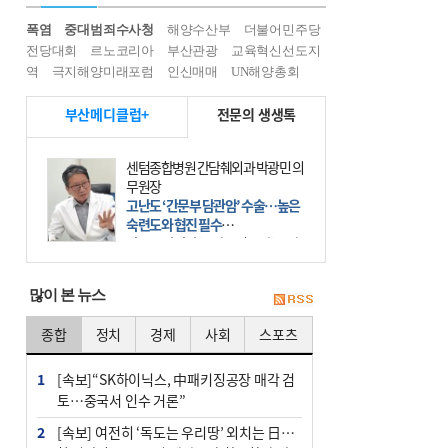
폭염
중대범죄수사청
해양수산부
더불어민주당
전당대회
르노코리아
부산관광
교육혁신선도지
역
극지해양미래포럼
인신매매
UN해양총회
부산메디클럽+
전문의 생생톡
센텀종합병원 간담췌외과 박광민 의
무원장
고난도 ‘간문부 담관암’ 수술…높은
숙련도와 협진 필수
간문부 담관암(클라츠킨 종양)은 좌
우 간에서 나오는, 담관(담즙 배출 경
로)이 합쳐지는 부위인 ‘간문부(肝門
많이 본 뉴스
部)’에 생기는 악성 종양이다. 간동맥
문맥 림프절 담
종합
정치
경제
사회
스포츠
1
[속보]“SK하이닉스, 中패키징공장 매각 검
토…중국서 인수 거론”
2
[속보] 여전히 ‘독도는 우리땅’ 외치는 日…