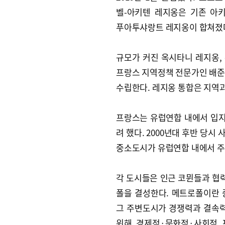
벨-아키텐 레지옹은 기존 아
푸아투샤랑트 레지옹이 합쳐졌
규모가 커진 옥시타니 레지옹,
프랑스 지역정책 전문가인 배준
수립한다. 레지옹 통합은 지역
프랑스는 유럽연합 내에서 입
려 했다. 2000년대 후반 당
중소도시가 유럽연합 내에서 주
각 도시들은 인근 코뮌들과 협
폴을 결성한다. 메트로폴이란
그 주변도시가 경쟁력과 결속
위해 경제적·문화적·사회적