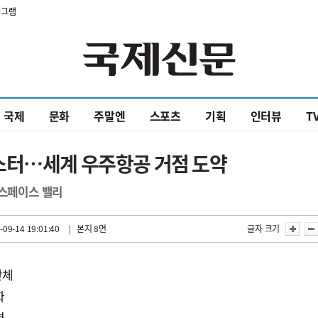
타그램
국제
문화
주말엔
스포츠
기획
인터뷰
T
스터…세계 우주항공 거점 도약
로스페이스 밸리
-09-14 19:01:40
| 본지 8면
글자 크기
단체
화
격