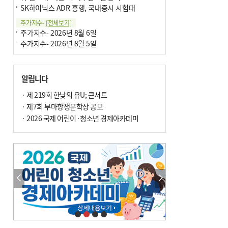
SK하이닉스 ADR 흥행, 국내증시 시험대
주가지수-
[전체보기]
주가지수- 2026년 8월 6일
주가지수- 2026년 8월 5일
알립니다
· 제 219회 한낮의 유U; 콘서트
· 제7회 부마항쟁문학상 공모
· 2026 국제 어린이·청소년 경제아카데미