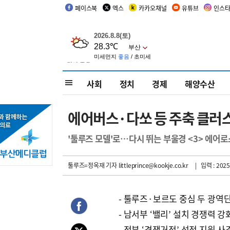
페이스북
엑스
카카오채널
유튜브
인스
사회
정치
경제
해양수산
에어버스·다쏘 등 주축 클러
'툴루즈 모델'로…다시 뛰는 부울경 <3> 에어
툴루즈=정옥재 기자
littleprince@kookje.co.kr
| 입력 : 2025
- 툴루즈·보르도 중심 두 광역
- 남서부 ‘밸리’ 설치 경쟁력 강
- 정부 ‘경쟁거점’ 선정 지원 사