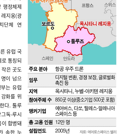
방 행정체제
 레지옹(광
자치단체 연
른 유럽 국
체로 통칭되
의 작은 곳도
 명이 넘으
정부는 유럽
 강화를 위
합한다. 툴루
랑그독-루시
옹이 합병돼
도가 속한 누