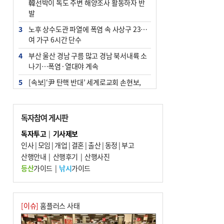
韓선박이 독도 주변 해양조사 활동하자 반
발
3
노후 상수도관 파열에 폭염 속 사상구 2300
여 가구 6시간 단수
4
부산 울산 경남 구름 많고 경남 북서내륙 소
나기…폭염·열대야 계속
5
[속보]‘尹 탄핵 반대’ 세계로교회 손현보,
백악관서 트럼프 접견
6
‘탄약 부족 사태’ 보도에 격노한 트럼프…
독자참여 게시판
군사기밀 유출자 색출 지시
독자투고
|
기사제보
7
부산 주유소 휘발유 평균가 ℓ당 1849원…
인사
|
모임
|
개업
|
결혼
|
출산
|
동정
|
부고
전주보다 3원 ↓
산행안내
|
산행후기
|
산행사진
8
[속보] ‘심판 성접대’ 논란 축구협회 공식 사
등산
가이드
|
낚시
가이드
과…“현재는 부적절 행위 없어”
9
서울 중랑구서 흉기 난동…60대 남성 2명
사망
[이슈]
홈플러스 사태
10
"올해 코스피 사이드카 43회 중 25회는 삼