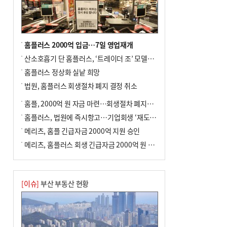
전닉스 ETF 이후 발생"
홈플러스 2000억 입금…7일 영업재개
산소호흡기 단 홈플러스, ‘트레이더 조’ 모델로 살아날까
홈플러스 정상화 실낱 희망
법원, 홈플러스 회생절차 폐지 결정 취소
홈플, 2000억 원 자금 마련…회생절차 폐지에 즉시항고(종합)
홈플러스, 법원에 즉시항고…기업회생 ‘재도전’
메리츠, 홈플 긴급자금 2000억 지원 승인
메리츠, 홈플러스 회생 긴급자금 2000억 원 지원 승인
[이슈]
부산 부동산 현황