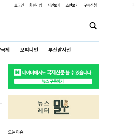
2
로그인
회원가입
지면보기
초판보기
구독신청
V국제
오피니언
부산말사전
오늘
이슈