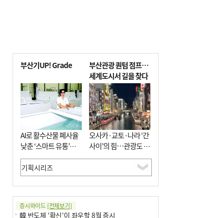
부산기UP! Grade
부산관광 퀀텀 점프…
세계도시서 길을 찾다
AI로 활수산물 폐사율
오사카·교토·나라 ‘간
낮춘 ‘스마트 유통’…
사이’의 힘…관광도 뭉
사막·산악지대 수출
쳐야 흥한다
도전
증시와이드
[전체보기]
韓 반도체 ‘확신’이 좌우할 8월 증시