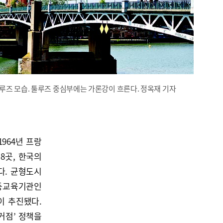
루즈 모습. 툴루즈 중심부에는 가론강이 흐른다. 정옥재 기자
964년 프랑
8곳, 한국의
다. 균형도시
등교육기관인
이 추진됐다.
거점’ 정책을