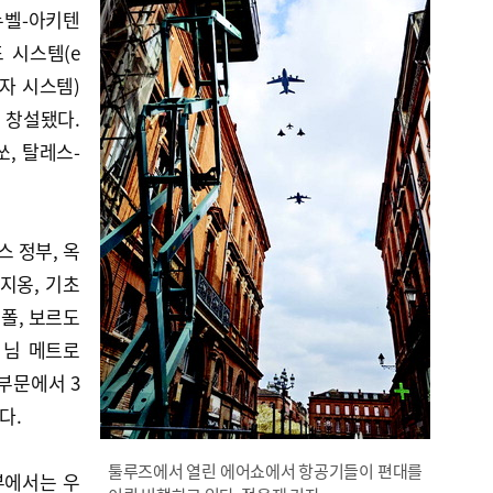
누벨-아키텐
 시스템(e
전자 시스템)
 창설됐다.
, 탈레스-
 정부, 옥
지옹, 기초
폴, 보르도
 님 메트로
부문에서 3
다.
툴루즈에서 열린 에어쇼에서 항공기들이 편대를
부에서는 우