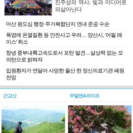
진주성의 역사, 빛과 미디어로
되살아난다
마산 원도심 행정·주거복합단지 연내 준공 수순
폭염에 온열질환 등 안전사고 우려… 양산시, '어필 레
이스' 취소
창녕 중부내륙고속도로서 포탄 발견…살상력 없는 모
의탄으로 밝혀져
입원환자가 연달아 사망한 울산 한 정신의료기관 폐원
전망
근교산
주말엔&라이프