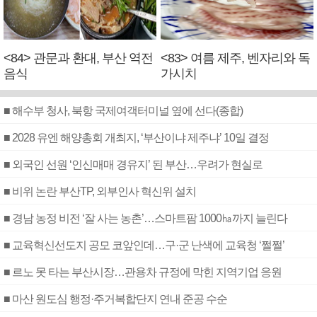
<84> 관문과 환대, 부산 역전
<83> 여름 제주, 벤자리와 독
음식
가시치
■ 해수부 청사, 북항 국제여객터미널 옆에 선다(종합)
■ 2028 유엔 해양총회 개최지, ‘부산이냐 제주냐’ 10일 결정
■ 외국인 선원 ‘인신매매 경유지’ 된 부산…우려가 현실로
■ 비위 논란 부산TP, 외부인사 혁신위 설치
■ 경남 농정 비전 ‘잘 사는 농촌’…스마트팜 1000㏊까지 늘린다
■ 교육혁신선도지 공모 코앞인데…구·군 난색에 교육청 ‘쩔쩔’
■ 르노 못 타는 부산시장…관용차 규정에 막힌 지역기업 응원
■ 마산 원도심 행정·주거복합단지 연내 준공 수순