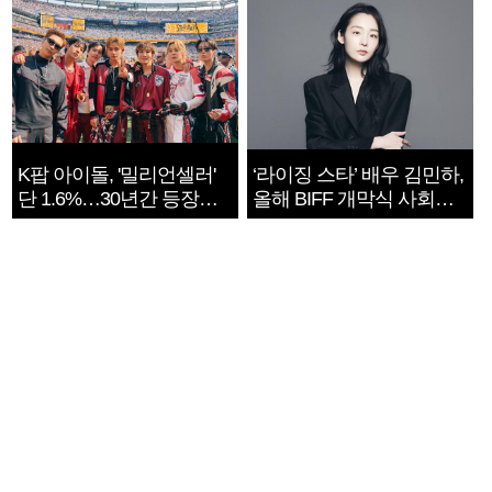
K팝 아이돌, '밀리언셀러'
‘라이징 스타’ 배우 김민하,
단 1.6%…30년간 등장
올해 BIFF 개막식 사회자
1182개팀 전수조사
확정