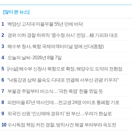
[많이 본 뉴스]
1
백양산 고지대 마을우물 55년 만에 바닥
2
경위 이하 경찰 하위직 ‘중수청 러시’ 전망…檢 기피와 대조
3
해수부 청사, 북항 국제여객터미널 옆에 선다(종합)
4
오늘의 날씨- 2026년 8월 7일
5
[사설] 해수부 신청사 북항으로 확정, 해양수도 도약의 전환점
6
“낙동강권 삼락·을숙도·다대포 연결해 서부산 관광 키우자”
7
부울경 주말부터 비소식…‘극한 폭염’ 한풀 꺾일 듯
8
피란마을 67년 역사인데…전교생 24명 아미초 통폐합 기로
9
외국인 선원 ‘인신매매 경유지’ 된 부산…우려가 현실로
10
수사독점 책임 커진 경찰, 방치사건 해결 부랴부랴 속도전