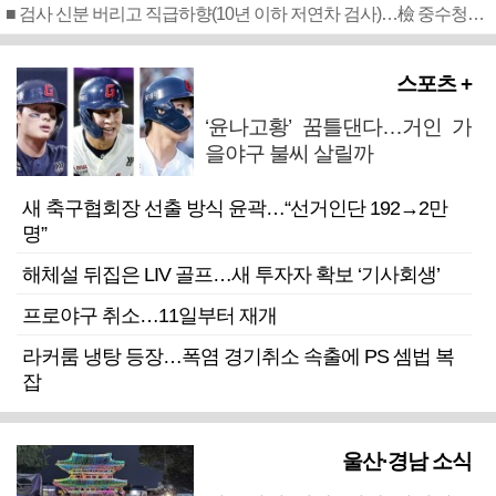
■ 검사 신분 버리고 직급하향(10년 이하 저연차 검사)…檢 중수청행 기피
스포츠 +
‘윤나고황’ 꿈틀댄다…거인 가
을야구 불씨 살릴까
새 축구협회장 선출 방식 윤곽…“선거인단 192→2만
명”
해체설 뒤집은 LIV 골프…새 투자자 확보 ‘기사회생’
프로야구 취소…11일부터 재개
라커룸 냉탕 등장…폭염 경기취소 속출에 PS 셈법 복
잡
울산·경남 소식