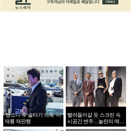
‘뺑소니 후 술타기 의혹’ 이
빨려들어갈 듯 스크린 속
재룡 재판행
시공간 변주…놀란의 메시
지는 ‘전쟁 속죄’