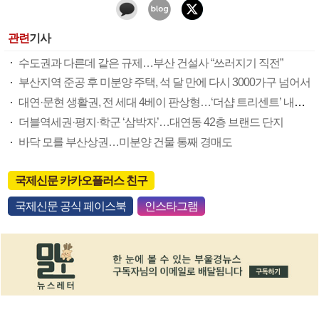
관련
기사
수도권과 다른데 같은 규제…부산 건설사 “쓰러지기 직전”
부산지역 준공 후 미분양 주택, 석 달 만에 다시 3000가구 넘어서
대연·문현 생활권, 전 세대 4베이 판상형…‘더샵 트리센트’ 내달 분양
더블역세권·평지·학군 ‘삼박자’…대연동 42층 브랜드 단지
바닥 모를 부산상권…미분양 건물 통째 경매도
국제신문 카카오플러스 친구
국제신문 공식 페이스북
인스타그램