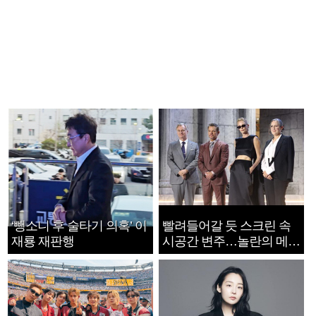
‘뺑소니 후 술타기 의혹’ 이
빨려들어갈 듯 스크린 속
재룡 재판행
시공간 변주…놀란의 메시
지는 ‘전쟁 속죄’