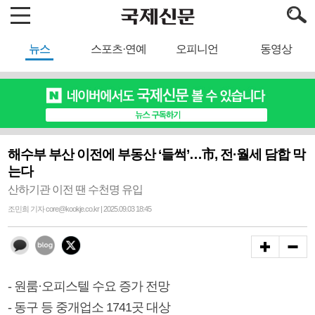
뉴스
스포츠·연예
오피니언
동영상
해수부 부산 이전에 부동산 ‘들썩’…市, 전·월세 담합 막
는다
산하기관 이전 땐 수천명 유입
조민희 기자 core@kookje.co.kr | 2025.09.03 18:45
- 원룸·오피스텔 수요 증가 전망
- 동구 등 중개업소 1741곳 대상