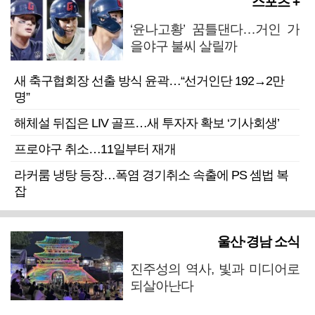
스포츠 +
‘윤나고황’ 꿈틀댄다…거인 가
을야구 불씨 살릴까
새 축구협회장 선출 방식 윤곽…“선거인단 192→2만
명”
해체설 뒤집은 LIV 골프…새 투자자 확보 ‘기사회생’
프로야구 취소…11일부터 재개
라커룸 냉탕 등장…폭염 경기취소 속출에 PS 셈법 복
잡
울산·경남 소식
진주성의 역사, 빛과 미디어로
되살아난다