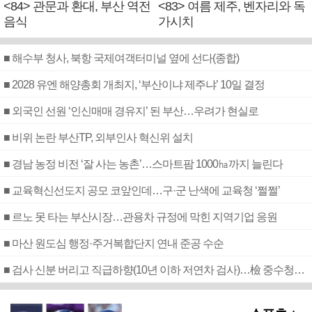
<84> 관문과 환대, 부산 역전
<83> 여름 제주, 벤자리와 독
음식
가시치
■ 해수부 청사, 북항 국제여객터미널 옆에 선다(종합)
■ 2028 유엔 해양총회 개최지, ‘부산이냐 제주냐’ 10일 결정
■ 외국인 선원 ‘인신매매 경유지’ 된 부산…우려가 현실로
■ 비위 논란 부산TP, 외부인사 혁신위 설치
■ 경남 농정 비전 ‘잘 사는 농촌’…스마트팜 1000㏊까지 늘린다
■ 교육혁신선도지 공모 코앞인데…구·군 난색에 교육청 ‘쩔쩔’
■ 르노 못 타는 부산시장…관용차 규정에 막힌 지역기업 응원
■ 마산 원도심 행정·주거복합단지 연내 준공 수순
■ 검사 신분 버리고 직급하향(10년 이하 저연차 검사)…檢 중수청행 기피