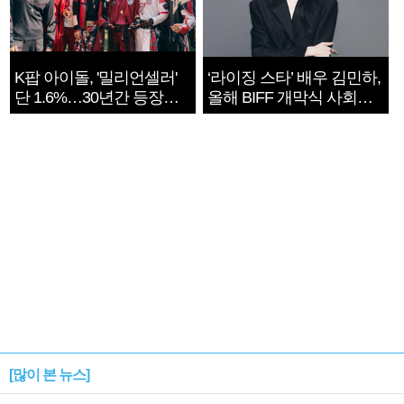
K팝 아이돌, '밀리언셀러'
‘라이징 스타’ 배우 김민하,
단 1.6%…30년간 등장
올해 BIFF 개막식 사회자
1182개팀 전수조사
확정
[많이 본 뉴스]