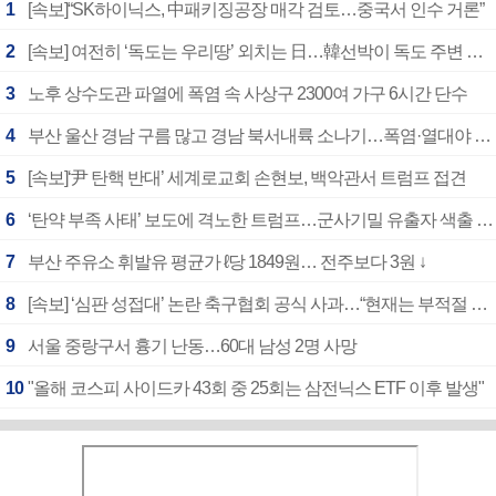
1
[속보]“SK하이닉스, 中패키징공장 매각 검토…중국서 인수 거론”
2
[속보] 여전히 ‘독도는 우리땅’ 외치는 日…韓선박이 독도 주변 해양조사 활동하자 반발
3
노후 상수도관 파열에 폭염 속 사상구 2300여 가구 6시간 단수
4
부산 울산 경남 구름 많고 경남 북서내륙 소나기…폭염·열대야 계속
5
[속보]‘尹 탄핵 반대’ 세계로교회 손현보, 백악관서 트럼프 접견
6
‘탄약 부족 사태’ 보도에 격노한 트럼프…군사기밀 유출자 색출 지시
7
부산 주유소 휘발유 평균가 ℓ당 1849원… 전주보다 3원 ↓
8
[속보] ‘심판 성접대’ 논란 축구협회 공식 사과…“현재는 부적절 행위 없어”
9
서울 중랑구서 흉기 난동…60대 남성 2명 사망
10
"올해 코스피 사이드카 43회 중 25회는 삼전닉스 ETF 이후 발생"