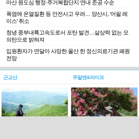
마산 원도심 행정·주거복합단지 연내 준공 수순
폭염에 온열질환 등 안전사고 우려… 양산시, '어필 레
이스' 취소
창녕 중부내륙고속도로서 포탄 발견…살상력 없는 모
의탄으로 밝혀져
입원환자가 연달아 사망한 울산 한 정신의료기관 폐원
전망
근교산
주말엔&라이프
근교산&그너머…상주·문경
폭염보다 더 뜨거워라…100