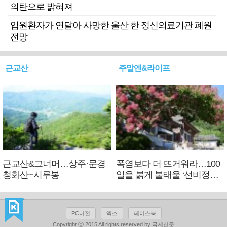
의탄으로 밝혀져
입원환자가 연달아 사망한 울산 한 정신의료기관 폐원
전망
근교산
주말엔&라이프
근교산&그너머…상주·문경
폭염보다 더 뜨거워라…100
청화산~시루봉
일을 붉게 불태울 ‘선비정신’
피었네
PC버전
엑스
페이스북
Copyright ⓒ 2015 All rights reserved by 국제신문