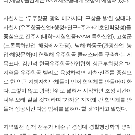
터(예정), 울산에는 AAM 제조생태계 조성이 예정돼 있다.
사천시는 ‘우주항공 광역 메가시티’ 구상을 밝힌 상태다.
사천시(우주항공산업+행정+연구+주거+기초인력양성)를
중심으로 진주시(대학+시험인증+AAM 특화산업), 고성군
(드론특화산업 해양레저관광), 남해·하동군(관광산업 농
업·해양문화)이 협력해 우주항공 클러스터를 구축하는 게
목표다. 김민석 한국우주항공산업협회 상근부회장은 “이
지역을 우주항공 밸리로 육성하려면 사천·진주를 중심으
로 한 인근 지방자치단체들이 먼저 협의체를 만들어야 한
다. 그렇지 않고 광역단위로 넓혀서 시작하면 조성 시간이
너무 오래 걸릴 것”이라며 “가까운 지자체 간 협의체를 만
들어 성공시킨 다음 범위를 넓혀야 할 것”이라고 말했다.
지역발전 정책 전문가 배준구 경성대 경찰행정학과 명예