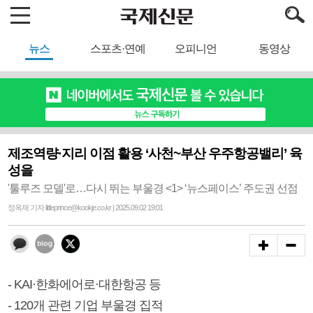
뉴스
스포츠·연예
오피니언
동영상
제조역량·지리 이점 활용 ‘사천~부산 우주항공밸리’ 육
성을
'툴루즈 모델'로…다시 뛰는 부울경 <1> ‘뉴스페이스’ 주도권 선점
정옥재 기자 littleprince@kookje.co.kr | 2025.09.02 19:01
- KAI·한화에어로·대한항공 등
- 120개 관련 기업 부울경 집적