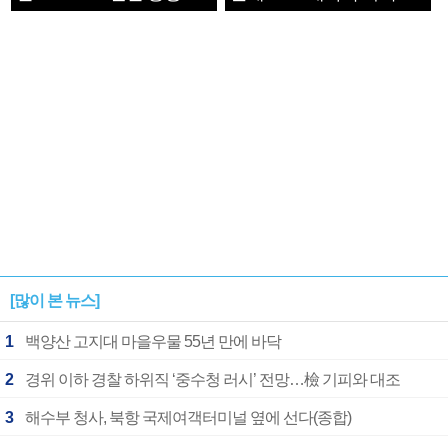
1182개팀 전수조사
확정
[많이 본 뉴스]
1
백양산 고지대 마을우물 55년 만에 바닥
2
경위 이하 경찰 하위직 ‘중수청 러시’ 전망…檢 기피와 대조
3
해수부 청사, 북항 국제여객터미널 옆에 선다(종합)