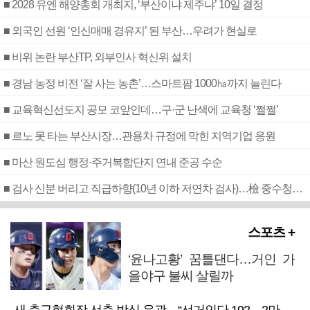
■ 2028 유엔 해양총회 개최지, ‘부산이냐 제주냐’ 10일 결정
■ 외국인 선원 ‘인신매매 경유지’ 된 부산…우려가 현실로
■ 비위 논란 부산TP, 외부인사 혁신위 설치
■ 경남 농정 비전 ‘잘 사는 농촌’…스마트팜 1000㏊까지 늘린다
■ 교육혁신선도지 공모 코앞인데…구·군 난색에 교육청 ‘쩔쩔’
■ 르노 못 타는 부산시장…관용차 규정에 막힌 지역기업 응원
■ 마산 원도심 행정·주거복합단지 연내 준공 수순
■ 검사 신분 버리고 직급하향(10년 이하 저연차 검사)…檢 중수청행 기피
스포츠 +
‘윤나고황’ 꿈틀댄다…거인 가
을야구 불씨 살릴까