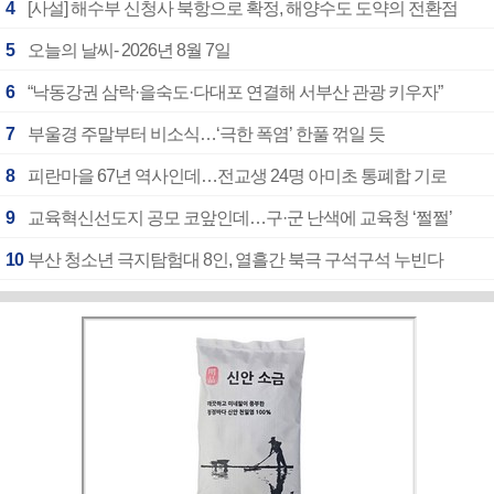
4
[사설] 해수부 신청사 북항으로 확정, 해양수도 도약의 전환점
5
오늘의 날씨- 2026년 8월 7일
6
“낙동강권 삼락·을숙도·다대포 연결해 서부산 관광 키우자”
7
부울경 주말부터 비소식…‘극한 폭염’ 한풀 꺾일 듯
8
피란마을 67년 역사인데…전교생 24명 아미초 통폐합 기로
9
교육혁신선도지 공모 코앞인데…구·군 난색에 교육청 ‘쩔쩔’
10
부산 청소년 극지탐험대 8인, 열흘간 북극 구석구석 누빈다