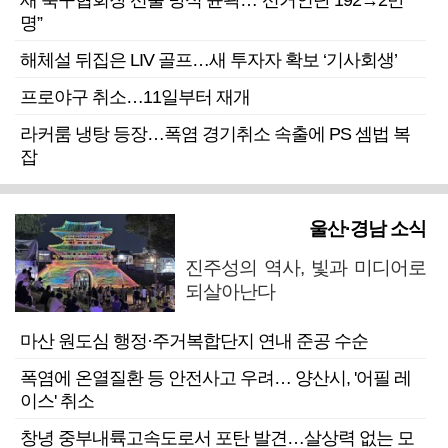
새 축구협회장 선출 방식 윤곽…“선거인단 192→2만
명”
해체설 뒤집은 LIV 골프…새 투자자 확보 ‘기사회생’
프로야구 취소…11일부터 재개
라커룸 냉탕 등장…폭염 경기취소 속출에 PS 셈법 복
잡
울산·경남 소식
진주성의 역사, 빛과 미디어로
되살아난다
마산 원도심 행정·주거복합단지 연내 준공 수순
폭염에 온열질환 등 안전사고 우려… 양산시, '어필 레
이스' 취소
창녕 중부내륙고속도로서 포탄 발견…살상력 없는 모