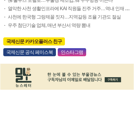
佛 툴루즈 모델로…부울경 제조업, 韓 우주항공 이끈다
열악한 사천 생활인프라에 KAI 직원들 진주 거주…역내 인재 유인 대책도 고민해야
사천에 한국형 그랑제꼴 짓자…지역갈등 조율 기관도 절실
우주 첨단기술 업체, 매년 부산서 역량 뽐내
국제신문 카카오플러스 친구
국제신문 공식 페이스북
인스타그램