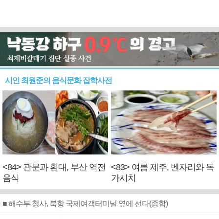
시인 최원준의 음식문화 잡학사전
<84> 관문과 환대, 부산 역전
<83> 여름 제주, 벤자리와 독
음식
가시치
■ 해수부 청사, 북항 국제여객터미널 옆에 선다(종합)