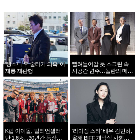
‘뺑소니 후 술타기 의혹’ 이
빨려들어갈 듯 스크린 속
재룡 재판행
시공간 변주…놀란의 메시
지는 ‘전쟁 속죄’
K팝 아이돌, '밀리언셀러'
‘라이징 스타’ 배우 김민하,
단 1.6%…30년간 등장
올해 BIFF 개막식 사회자