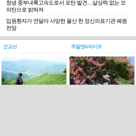
창녕 중부내륙고속도로서 포탄 발견…살상력 없는 모
의탄으로 밝혀져
입원환자가 연달아 사망한 울산 한 정신의료기관 폐원
전망
근교산
주말엔&라이프
근교산&그너머…상주·문경
폭염보다 더 뜨거워라…100
청화산~시루봉
일을 붉게 불태울 ‘선비정신’
피었네
PC버전
엑스
페이스북