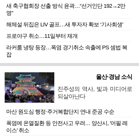
새 축구협회장 선출 방식 윤곽…“선거인단 192→2만
명”
해체설 뒤집은 LIV 골프…새 투자자 확보 ‘기사회생’
프로야구 취소…11일부터 재개
라커룸 냉탕 등장…폭염 경기취소 속출에 PS 셈법 복
잡
울산·경남 소식
진주성의 역사, 빛과 미디어로
되살아난다
마산 원도심 행정·주거복합단지 연내 준공 수순
폭염에 온열질환 등 안전사고 우려… 양산시, '어필 레
이스' 취소