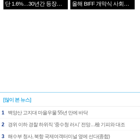
단 1.6%…30년간 등장
올해 BIFF 개막식 사회자
1182개팀 전수조사
확정
[많이 본 뉴스]
1
백양산 고지대 마을우물 55년 만에 바닥
2
경위 이하 경찰 하위직 ‘중수청 러시’ 전망…檢 기피와 대조
3
해수부 청사, 북항 국제여객터미널 옆에 선다(종합)