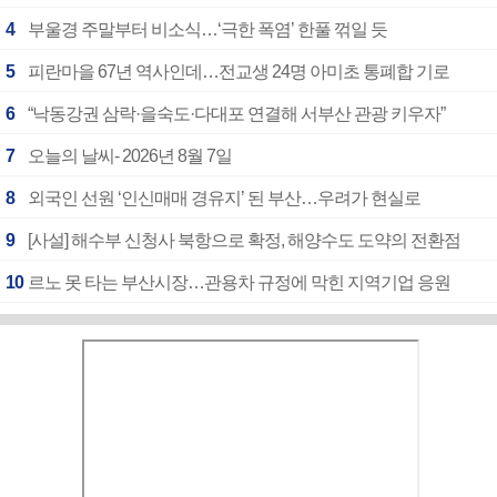
4
부울경 주말부터 비소식…‘극한 폭염’ 한풀 꺾일 듯
5
피란마을 67년 역사인데…전교생 24명 아미초 통폐합 기로
6
“낙동강권 삼락·을숙도·다대포 연결해 서부산 관광 키우자”
7
오늘의 날씨- 2026년 8월 7일
8
외국인 선원 ‘인신매매 경유지’ 된 부산…우려가 현실로
9
[사설] 해수부 신청사 북항으로 확정, 해양수도 도약의 전환점
10
르노 못 타는 부산시장…관용차 규정에 막힌 지역기업 응원