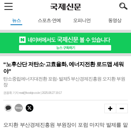
뉴스
스포츠·연예
오피니언
동영상
“노후산단 저탄소·고효율화, 에너지전환 로드맵 세워
야”
탄소중립에너지대전환 포럼- 발제5 부산경제진흥원 오지환 부원
장
권용휘 기자 real@kookje.co.kr | 2025.08.27 19:17
오지환 부산경제진흥원 부원장이 포럼 마지막 발제를 맡