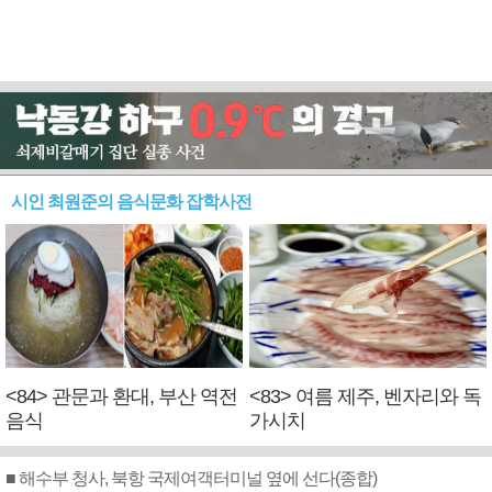
시인 최원준의 음식문화 잡학사전
<84> 관문과 환대, 부산 역전
<83> 여름 제주, 벤자리와 독
음식
가시치
■ 해수부 청사, 북항 국제여객터미널 옆에 선다(종합)