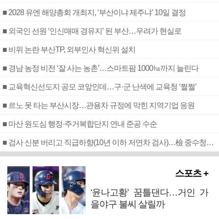
■ 2028 유엔 해양총회 개최지, ‘부산이냐 제주냐’ 10일 결정
■ 외국인 선원 ‘인신매매 경유지’ 된 부산…우려가 현실로
■ 비위 논란 부산TP, 외부인사 혁신위 설치
■ 경남 농정 비전 ‘잘 사는 농촌’…스마트팜 1000㏊까지 늘린다
■ 교육혁신선도지 공모 코앞인데…구·군 난색에 교육청 ‘쩔쩔’
■ 르노 못 타는 부산시장…관용차 규정에 막힌 지역기업 응원
■ 마산 원도심 행정·주거복합단지 연내 준공 수순
■ 검사 신분 버리고 직급하향(10년 이하 저연차 검사)…檢 중수청행 기피
스포츠 +
‘윤나고황’ 꿈틀댄다…거인 가
을야구 불씨 살릴까