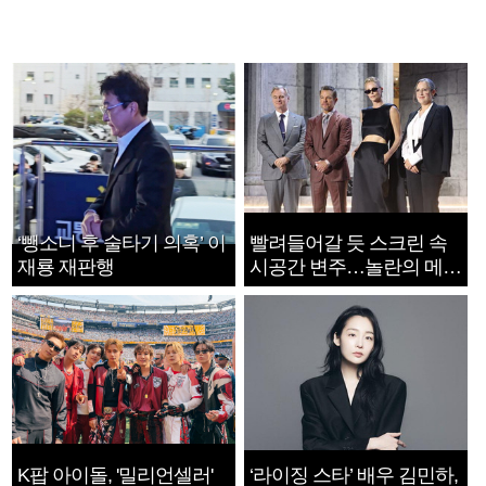
‘뺑소니 후 술타기 의혹’ 이
빨려들어갈 듯 스크린 속
재룡 재판행
시공간 변주…놀란의 메시
지는 ‘전쟁 속죄’
K팝 아이돌, '밀리언셀러'
‘라이징 스타’ 배우 김민하,