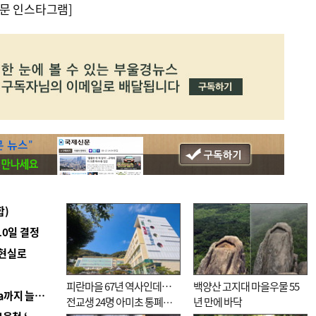
문 인스타그램]
합)
10일 결정
 현실로
피란마을 67년 역사인데…
백양산 고지대 마을우물 55
■ 경남 농정 비전 ‘잘 사는 농촌’…스마트팜 1000㏊까지 늘린다
전교생 24명 아미초 통폐합
년 만에 바닥