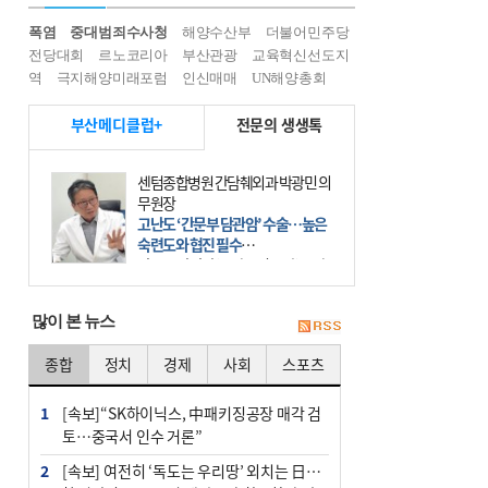
폭염
중대범죄수사청
해양수산부
더불어민주당
전당대회
르노코리아
부산관광
교육혁신선도지
역
극지해양미래포럼
인신매매
UN해양총회
부산메디클럽+
전문의 생생톡
센텀종합병원 간담췌외과 박광민 의
무원장
고난도 ‘간문부 담관암’ 수술…높은
숙련도와 협진 필수
간문부 담관암(클라츠킨 종양)은 좌
우 간에서 나오는, 담관(담즙 배출 경
로)이 합쳐지는 부위인 ‘간문부(肝門
많이 본 뉴스
部)’에 생기는 악성 종양이다. 간동맥
문맥 림프절 담
종합
정치
경제
사회
스포츠
1
[속보]“SK하이닉스, 中패키징공장 매각 검
토…중국서 인수 거론”
2
[속보] 여전히 ‘독도는 우리땅’ 외치는 日…