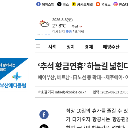
페이스북
엑스
카카오채널
유튜브
인스
사회
정치
경제
해양수산
‘추석 황금연휴’ 하늘길 넓
에어부산, 베트남·日노선 등 확대…제주에어·
박호걸 기자
rafael@kookje.co.kr
| 입력 : 2025-08-13 20:0
최장 10일의 휴가를 즐길 수 
가 다가오자 항공사는 항공편
하며 국내외 하늘길을 넓힌다.