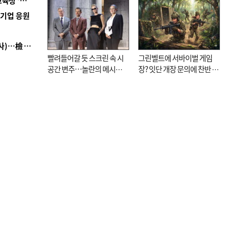
■ 교육혁신선도지 공모 코앞인데…구·군 난색에 교육청 ‘쩔쩔’
기로
역기업 응원
■ 검사 신분 버리고 직급하향(10년 이하 저연차 검사)…檢 중수청행 기피
빨려들어갈 듯 스크린 속 시
그린벨트에 서바이벌 게임
공간 변주…놀란의 메시지
장? 잇단 개장 문의에 찬반 논
는 ‘전쟁 속죄’
쟁