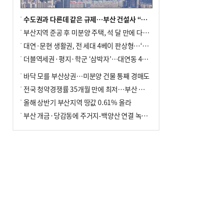
수도권과 다른데 같은 규제…부산 건설사 “쓰러지기 직전”
부산지역 준공 후 미분양 주택, 석 달 만에 다시 3000가구 넘어서
대연·문현 생활권, 전 세대 4베이 판상형…‘더샵 트리센트’ 내달 분양
더블역세권·평지·학군 ‘삼박자’…대연동 42층 브랜드 단지
바닥 모를 부산상권…미분양 건물 통째 경매도
전국 청약경쟁률 35개월 만에 최저…부산 미분양 ‘적체’ 심화
올해 상반기 부산지역 땅값 0.61% 올라
부산 개금·당감동에 주거지-백양산 연결 녹지 조성