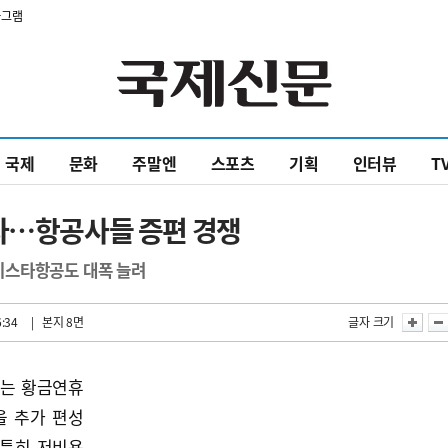
타그램
국제
문화
주말엔
스포츠
기획
인터뷰
T
힌다…항공사들 증편 경쟁
이스타항공도 대폭 늘려
6:34
| 본지 8면
글자 크기
있는 황금연휴
을 추가 편성
 특히 저비용