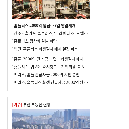
사망
홈플러스 2000억 입금…7일 영업재개
산소호흡기 단 홈플러스, ‘트레이더 조’ 모델로 살아날까
홈플러스 정상화 실낱 희망
법원, 홈플러스 회생절차 폐지 결정 취소
홈플, 2000억 원 자금 마련…회생절차 폐지에 즉시항고(종합)
홈플러스, 법원에 즉시항고…기업회생 ‘재도전’
메리츠, 홈플 긴급자금 2000억 지원 승인
메리츠, 홈플러스 회생 긴급자금 2000억 원 지원 승인
[이슈]
부산 부동산 현황