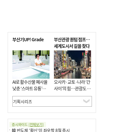
부산기UP! Grade
부산관광 퀀텀 점프…
세계도시서 길을 찾다
AI로 활수산물 폐사율
오사카·교토·나라 ‘간
낮춘 ‘스마트 유통’…
사이’의 힘…관광도 뭉
사막·산악지대 수출
쳐야 흥한다
도전
증시와이드
[전체보기]
韓 반도체 ‘확신’이 좌우할 8월 증시