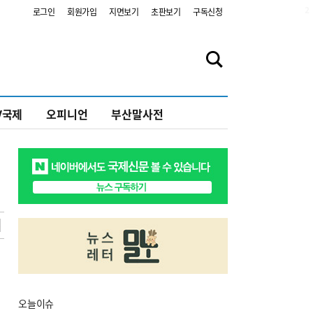
2
로그인
회원가입
지면보기
초판보기
구독신청
V국제
오피니언
부산말사전
오늘
이슈