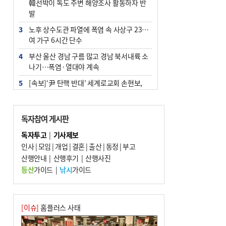
韓선박이 독도 주변 해양조사 활동하자 반
발
3
노후 상수도관 파열에 폭염 속 사상구 2300
여 가구 6시간 단수
4
부산 울산 경남 구름 많고 경남 북서내륙 소
나기…폭염·열대야 계속
5
[속보]‘尹 탄핵 반대’ 세계로교회 손현보,
백악관서 트럼프 접견
6
‘탄약 부족 사태’ 보도에 격노한 트럼프…
독자참여 게시판
군사기밀 유출자 색출 지시
독자투고
|
기사제보
7
부산 주유소 휘발유 평균가 ℓ당 1849원…
인사
|
모임
|
개업
|
결혼
|
출산
|
동정
|
부고
전주보다 3원 ↓
산행안내
|
산행후기
|
산행사진
8
[속보] ‘심판 성접대’ 논란 축구협회 공식 사
등산
가이드
|
낚시
가이드
과…“현재는 부적절 행위 없어”
9
1236회 로또 1등 11명…당첨금 각 24억4
000만 원
[이슈]
홈플러스 사태
10
서울 중랑구서 흉기 난동…60대 남성 2명