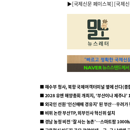
▶
[국제신문 페이스북]
[국제신
■ 해수부 청사, 북항 국제여객터미널 옆에 선다(종
■ 2028 유엔 해양총회 개최지, ‘부산이냐 제주냐’ 
■ 외국인 선원 ‘인신매매 경유지’ 된 부산…우려가
■ 비위 논란 부산TP, 외부인사 혁신위 설치