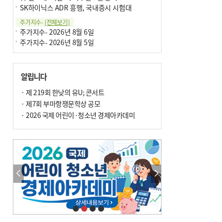
SK하이닉스 ADR 흥행, 국내증시 시험대
주가지수-
[전체보기]
주가지수- 2026년 8월 6일
주가지수- 2026년 8월 5일
알립니다
· 제 219회 한낮의 유U; 콘서트
· 제7회 부마항쟁문학상 공모
· 2026 국제 어린이·청소년 경제아카데미