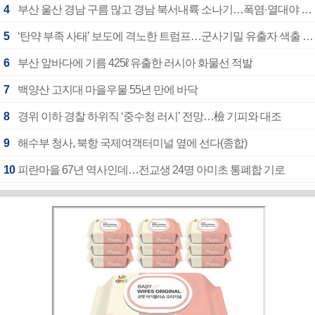
4
부산 울산 경남 구름 많고 경남 북서내륙 소나기…폭염·열대야 계속
5
‘탄약 부족 사태’ 보도에 격노한 트럼프…군사기밀 유출자 색출 지시
6
부산 앞바다에 기름 425ℓ 유출한 러시아 화물선 적발
7
백양산 고지대 마을우물 55년 만에 바닥
8
경위 이하 경찰 하위직 ‘중수청 러시’ 전망…檢 기피와 대조
9
해수부 청사, 북항 국제여객터미널 옆에 선다(종합)
10
피란마을 67년 역사인데…전교생 24명 아미초 통폐합 기로