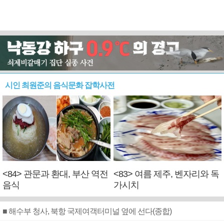
시인 최원준의 음식문화 잡학사전
<84> 관문과 환대, 부산 역전
<83> 여름 제주, 벤자리와 독
음식
가시치
■ 해수부 청사, 북항 국제여객터미널 옆에 선다(종합)