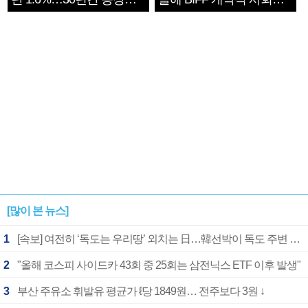
1182개팀 전수조사
확정
[많이 본 뉴스]
1
[속보] 여전히 ‘독도는 우리땅’ 외치는 日…韓선박이 독도 주변 해양조사 활동하자 반발
2
"올해 코스피 사이드카 43회 중 25회는 삼전닉스 ETF 이후 발생"
3
부산 주유소 휘발유 평균가 ℓ당 1849원… 전주보다 3원 ↓