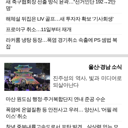
새 축구협회장 선출 방식 윤곽…“선거인단 192→2만
명”
해체설 뒤집은 LIV 골프…새 투자자 확보 ‘기사회생’
프로야구 취소…11일부터 재개
라커룸 냉탕 등장…폭염 경기취소 속출에 PS 셈법 복
잡
울산·경남 소식
진주성의 역사, 빛과 미디어로
되살아난다
마산 원도심 행정·주거복합단지 연내 준공 수순
폭염에 온열질환 등 안전사고 우려… 양산시, '어필 레
이스' 취소
창녕 중부내륙고속도로서 포탄 발견…살상력 없는 모