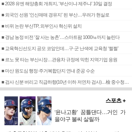
■ 2028 유엔 해양총회 개최지, ‘부산이냐 제주냐’ 10일 결정
■ 외국인 선원 ‘인신매매 경유지’ 된 부산…우려가 현실로
■ 비위 논란 부산TP, 외부인사 혁신위 설치
■ 경남 농정 비전 ‘잘 사는 농촌’…스마트팜 1000㏊까지 늘린다
■ 교육혁신선도지 공모 코앞인데…구·군 난색에 교육청 ‘쩔쩔’
■ 르노 못 타는 부산시장…관용차 규정에 막힌 지역기업 응원
■ 마산 원도심 행정·주거복합단지 연내 준공 수순
■ 검사 신분 버리고 직급하향(10년 이하 저연차 검사)…檢 중수청행 기피
스포츠 +
‘윤나고황’ 꿈틀댄다…거인 가
을야구 불씨 살릴까