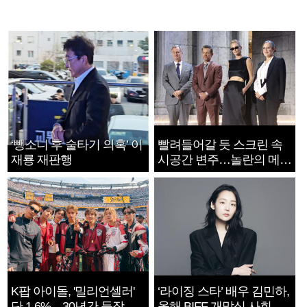
‘뺑소니 후 술타기 의혹’ 이
빨려들어갈 듯 스크린 속
재룡 재판행
시공간 변주…놀란의 메시
지는 ‘전쟁 속죄’
K팝 아이돌, '밀리언셀러'
‘라이징 스타’ 배우 김민하,
단 1.6%…30년간 등장
올해 BIFF 개막식 사회자