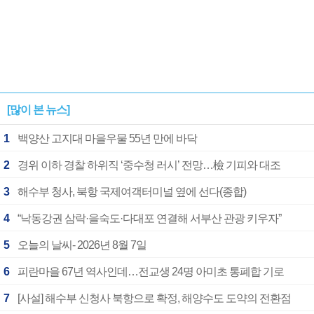
[많이 본 뉴스]
1
백양산 고지대 마을우물 55년 만에 바닥
2
경위 이하 경찰 하위직 ‘중수청 러시’ 전망…檢 기피와 대조
3
해수부 청사, 북항 국제여객터미널 옆에 선다(종합)
4
“낙동강권 삼락·을숙도·다대포 연결해 서부산 관광 키우자”
5
오늘의 날씨- 2026년 8월 7일
6
피란마을 67년 역사인데…전교생 24명 아미초 통폐합 기로
7
[사설] 해수부 신청사 북항으로 확정, 해양수도 도약의 전환점