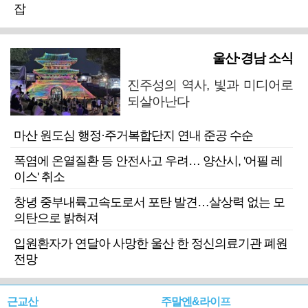
잡
울산·경남 소식
진주성의 역사, 빛과 미디어로
되살아난다
마산 원도심 행정·주거복합단지 연내 준공 수순
폭염에 온열질환 등 안전사고 우려… 양산시, '어필 레
이스' 취소
창녕 중부내륙고속도로서 포탄 발견…살상력 없는 모
의탄으로 밝혀져
입원환자가 연달아 사망한 울산 한 정신의료기관 폐원
전망
근교산
주말엔&라이프