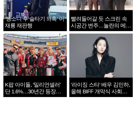
‘뺑소니 후 술타기 의혹’ 이
빨려들어갈 듯 스크린 속
재룡 재판행
시공간 변주…놀란의 메시
지는 ‘전쟁 속죄’
K팝 아이돌, '밀리언셀러'
‘라이징 스타’ 배우 김민하,
단 1.6%…30년간 등장
올해 BIFF 개막식 사회자
1182개팀 전수조사
확정