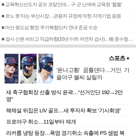
■ 교육혁신선도지 공모 코앞인데…구·군 난색에 교육청 ‘쩔쩔’
■ 르노 못 타는 부산시장…관용차 규정에 막힌 지역기업 응원
■ 마산 원도심 행정·주거복합단지 연내 준공 수순
■ 검사 신분 버리고 직급하향(10년 이하 저연차 검사)…檢 중수청행 기피
스포츠 +
‘윤나고황’ 꿈틀댄다…거인 가
을야구 불씨 살릴까
새 축구협회장 선출 방식 윤곽…“선거인단 192→2만
명”
해체설 뒤집은 LIV 골프…새 투자자 확보 ‘기사회생’
프로야구 취소…11일부터 재개
라커룸 냉탕 등장…폭염 경기취소 속출에 PS 셈법 복