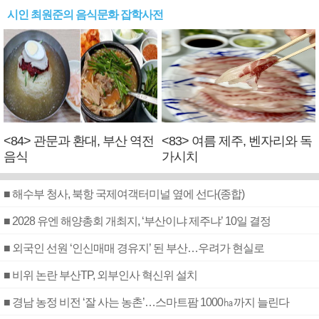
시인 최원준의 음식문화 잡학사전
<84> 관문과 환대, 부산 역전
<83> 여름 제주, 벤자리와 독
음식
가시치
■ 해수부 청사, 북항 국제여객터미널 옆에 선다(종합)
■ 2028 유엔 해양총회 개최지, ‘부산이냐 제주냐’ 10일 결정
■ 외국인 선원 ‘인신매매 경유지’ 된 부산…우려가 현실로
■ 비위 논란 부산TP, 외부인사 혁신위 설치
■ 경남 농정 비전 ‘잘 사는 농촌’…스마트팜 1000㏊까지 늘린다