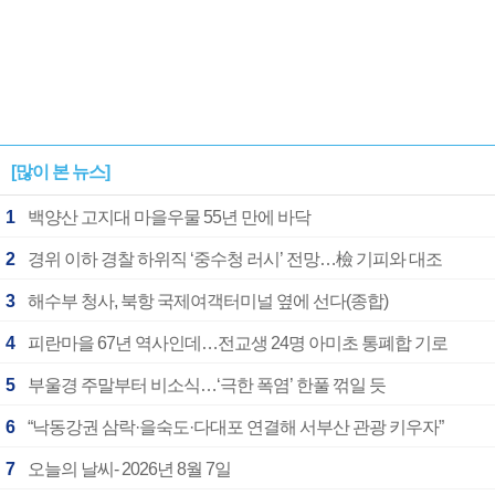
[많이 본 뉴스]
1
백양산 고지대 마을우물 55년 만에 바닥
2
경위 이하 경찰 하위직 ‘중수청 러시’ 전망…檢 기피와 대조
3
해수부 청사, 북항 국제여객터미널 옆에 선다(종합)
4
피란마을 67년 역사인데…전교생 24명 아미초 통폐합 기로
5
부울경 주말부터 비소식…‘극한 폭염’ 한풀 꺾일 듯
6
“낙동강권 삼락·을숙도·다대포 연결해 서부산 관광 키우자”
7
오늘의 날씨- 2026년 8월 7일