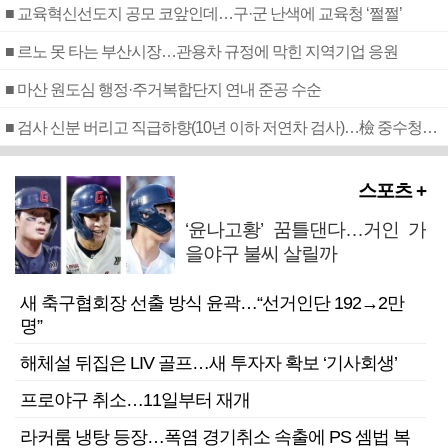
■ 교육혁신선도지 공모 코앞인데…구·군 난색에 교육청 ‘쩔쩔’
■ 르노 못 타는 부산시장…관용차 규정에 막힌 지역기업 응원
■ 마산 원도심 행정·주거복합단지 연내 준공 수순
■ 검사 신분 버리고 직급하향(10년 이하 저연차 검사)…檢 중수청행 기피
스포츠 +
‘윤나고황’ 꿈틀댄다…거인 가
을야구 불씨 살릴까
새 축구협회장 선출 방식 윤곽…“선거인단 192→2만
명”
해체설 뒤집은 LIV 골프…새 투자자 확보 ‘기사회생’
프로야구 취소…11일부터 재개
라커룸 냉탕 등장…폭염 경기취소 속출에 PS 셈법 복