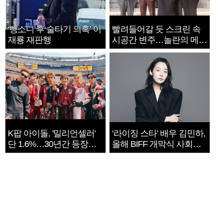
‘뺑소니 후 술타기 의혹’ 이
빨려들어갈 듯 스크린 속
재룡 재판행
시공간 변주…놀란의 메시
지는 ‘전쟁 속죄’
K팝 아이돌, '밀리언셀러'
‘라이징 스타’ 배우 김민하,
단 1.6%…30년간 등장
올해 BIFF 개막식 사회자
1182개팀 전수조사
확정