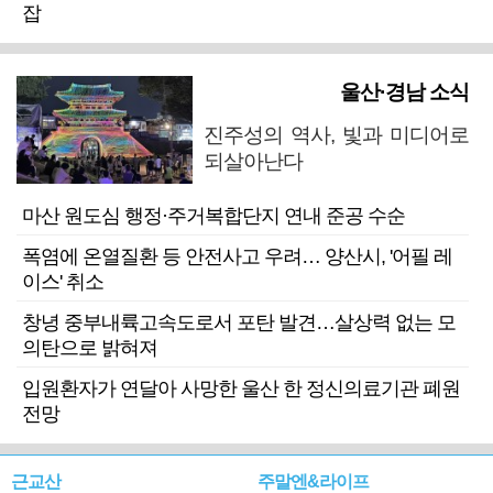
잡
울산·경남 소식
진주성의 역사, 빛과 미디어로
되살아난다
마산 원도심 행정·주거복합단지 연내 준공 수순
폭염에 온열질환 등 안전사고 우려… 양산시, '어필 레
이스' 취소
창녕 중부내륙고속도로서 포탄 발견…살상력 없는 모
의탄으로 밝혀져
입원환자가 연달아 사망한 울산 한 정신의료기관 폐원
전망
근교산
주말엔&라이프