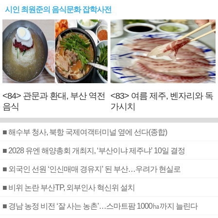
시인 최원준의 음식문화 잡학사전
<84> 관문과 환대, 부산 역전
<83> 여름 제주, 벤자리와 독
음식
가시치
■ 해수부 청사, 북항 국제여객터미널 옆에 선다(종합)
■ 2028 유엔 해양총회 개최지, ‘부산이냐 제주냐’ 10일 결정
■ 외국인 선원 ‘인신매매 경유지’ 된 부산…우려가 현실로
■ 비위 논란 부산TP, 외부인사 혁신위 설치
■ 경남 농정 비전 ‘잘 사는 농촌’…스마트팜 1000㏊까지 늘린다