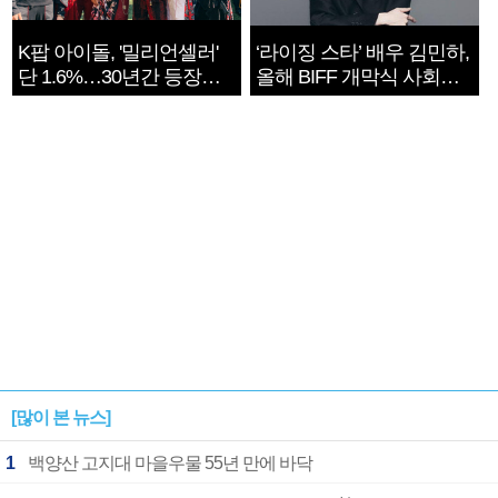
K팝 아이돌, '밀리언셀러'
‘라이징 스타’ 배우 김민하,
단 1.6%…30년간 등장
올해 BIFF 개막식 사회자
1182개팀 전수조사
확정
[많이 본 뉴스]
1
백양산 고지대 마을우물 55년 만에 바닥