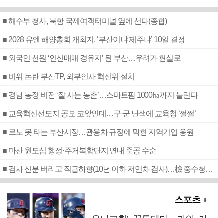
■ 해수부 청사, 북항 국제여객터미널 옆에 선다(종합)
■ 2028 유엔 해양총회 개최지, ‘부산이냐 제주냐’ 10일 결정
■ 외국인 선원 ‘인신매매 경유지’ 된 부산…우려가 현실로
■ 비위 논란 부산TP, 외부인사 혁신위 설치
■ 경남 농정 비전 ‘잘 사는 농촌’…스마트팜 1000㏊까지 늘린다
■ 교육혁신선도지 공모 코앞인데…구·군 난색에 교육청 ‘쩔쩔’
■ 르노 못 타는 부산시장…관용차 규정에 막힌 지역기업 응원
■ 마산 원도심 행정·주거복합단지 연내 준공 수순
■ 검사 신분 버리고 직급하향(10년 이하 저연차 검사)…檢 중수청행 기피
스포츠 +