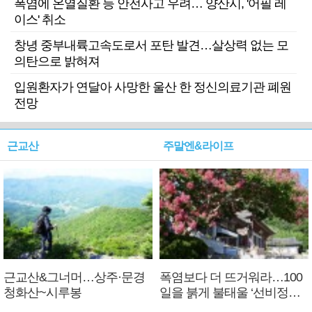
폭염에 온열질환 등 안전사고 우려… 양산시, '어필 레
이스' 취소
창녕 중부내륙고속도로서 포탄 발견…살상력 없는 모
의탄으로 밝혀져
입원환자가 연달아 사망한 울산 한 정신의료기관 폐원
전망
근교산
주말엔&라이프
근교산&그너머…상주·문경
폭염보다 더 뜨거워라…100
청화산~시루봉
일을 붉게 불태울 ‘선비정신’
피었네