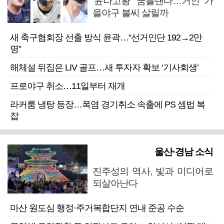
‘윤나고황’ 꿈틀댄다…거인 가
을야구 불씨 살릴까
새 축구협회장 선출 방식 윤곽…“선거인단 192→2만
명”
해체설 뒤집은 LIV 골프…새 투자자 확보 ‘기사회생’
프로야구 취소…11일부터 재개
라커룸 냉탕 등장…폭염 경기취소 속출에 PS 셈법 복
잡
울산·경남 소식
진주성의 역사, 빛과 미디어로
되살아난다
마산 원도심 행정·주거복합단지 연내 준공 수순