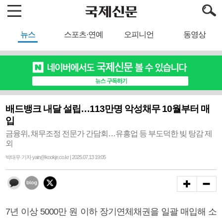
뉴스
스포츠·연예
오피니언
동영상
배드뱅크 내달 설립…113만명 악성채무 10월부터 매
입
금융위, 채무조정 전문가 간담회…유흥업 등 부도덕한 빚 탕감 제
외
박태우 기자 yain@kookje.co.kr | 2025.07.13 19:05
7년 이상 5000만 원 이하 장기연체채권을 일괄 매입해 소