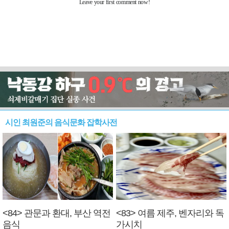
시인 최원준의 음식문화 잡학사전
<84> 관문과 환대, 부산 역전
<83> 여름 제주, 벤자리와 독
음식
가시치