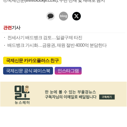
관련
기사
전세사기 배드뱅크 검토…일괄구제 타진
배드뱅크 가시화…금융권, 재원 절반 4000억 분담한다
국제신문 카카오플러스 친구
국제신문 공식 페이스북
인스타그램