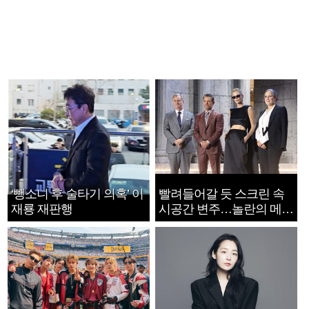
‘뺑소니 후 술타기 의혹’ 이
빨려들어갈 듯 스크린 속
재룡 재판행
시공간 변주…놀란의 메시
지는 ‘전쟁 속죄’