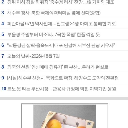
2
경위 이하 경찰 하위직 ‘중수청 러시’ 전망…檢 기피와 대조
3
해수부 청사, 북항 국제여객터미널 옆에 선다(종합)
4
피란마을 67년 역사인데…전교생 24명 아미초 통폐합 기로
5
부울경 주말부터 비소식…‘극한 폭염’ 한풀 꺾일 듯
6
“낙동강권 삼락·을숙도·다대포 연결해 서부산 관광 키우자”
7
오늘의 날씨- 2026년 8월 7일
8
외국인 선원 ‘인신매매 경유지’ 된 부산…우려가 현실로
9
[사설] 해수부 신청사 북항으로 확정, 해양수도 도약의 전환점
10
르노 못 타는 부산시장…관용차 규정에 막힌 지역기업 응원