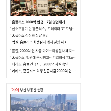
홈플러스 2000억 입금…7일 영업재개
산소호흡기 단 홈플러스, ‘트레이더 조’ 모델로 살아날까
홈플러스 정상화 실낱 희망
법원, 홈플러스 회생절차 폐지 결정 취소
홈플, 2000억 원 자금 마련…회생절차 폐지에 즉시항고(종합)
홈플러스, 법원에 즉시항고…기업회생 ‘재도전’
메리츠, 홈플 긴급자금 2000억 지원 승인
메리츠, 홈플러스 회생 긴급자금 2000억 원 지원 승인
[이슈]
부산 부동산 현황