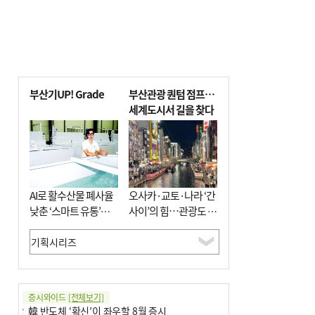
부산기UP! Grade
부산관광 퀀텀 점프…
세계도시서 길을 찾다
AI로 활수산물 폐사율
오사카·교토·나라 ‘간
낮춘 ‘스마트 유통’…
사이’의 힘…관광도 뭉
사막·산악지대 수출
쳐야 흥한다
도전
증시와이드
[전체보기]
韓 반도체 ‘확신’이 좌우할 8월 증시