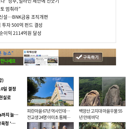
었다” 정부, 얼라인 제안에 선긋기
검토 멈춰라”
신설…BNK금융 조직개편
 투자 500억 펀드 결성
순이익 2114억원 달성
합)
10일 결정
 현실로
피란마을 67년 역사인데…
백양산 고지대 마을우물 55
■ 경남 농정 비전 ‘잘 사는 농촌’…스마트팜 1000㏊까지 늘린다
전교생 24명 아미초 통폐합
년 만에 바닥
■ 교육혁신선도지 공모 코앞인데…구·군 난색에 교육청 ‘쩔쩔’
기로