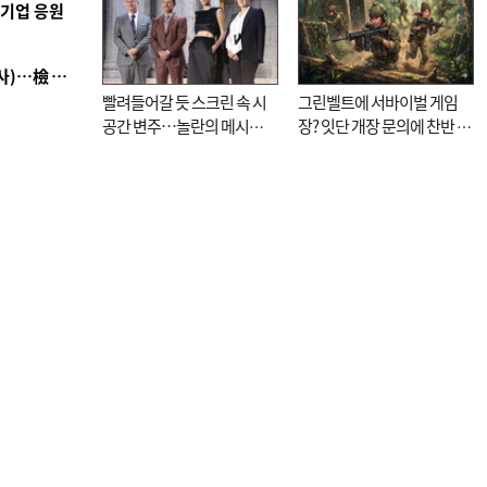
역기업 응원
■ 검사 신분 버리고 직급하향(10년 이하 저연차 검사)…檢 중수청행 기피
빨려들어갈 듯 스크린 속 시
그린벨트에 서바이벌 게임
공간 변주…놀란의 메시지
장? 잇단 개장 문의에 찬반 논
는 ‘전쟁 속죄’
쟁