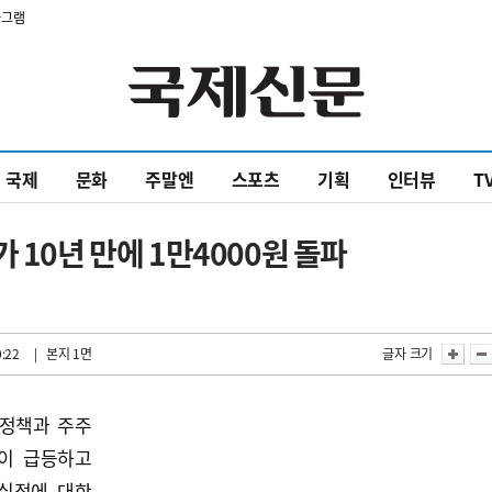
타그램
국제
문화
주말엔
스포츠
기획
인터뷰
T
 10년 만에 1만4000원 돌파
0:22
| 본지 1면
글자 크기
 정책과 주주
이 급등하고
 실적에 대한