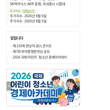
SK하이닉스 ADR 흥행, 국내증시 시험대
주가지수-
[전체보기]
주가지수- 2026년 8월 6일
주가지수- 2026년 8월 5일
알립니다
· 제 219회 한낮의 유U; 콘서트
· 제7회 부마항쟁문학상 공모
· 2026 국제 어린이·청소년 경제아카데미