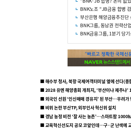
“BNK·JB 합병? 논의 없
BNK노조 “JB금융 합병 
부산은행 해양금융추진단 
BNK그룹, 동남권 전략산업
BNK금융그룹, 1분기 당기
■ 해수부 청사, 북항 국제여객터미널 옆에 선다(종
■ 2028 유엔 해양총회 개최지, ‘부산이냐 제주냐’ 
■ 외국인 선원 ‘인신매매 경유지’ 된 부산…우려가
■ 비위 논란 부산TP, 외부인사 혁신위 설치