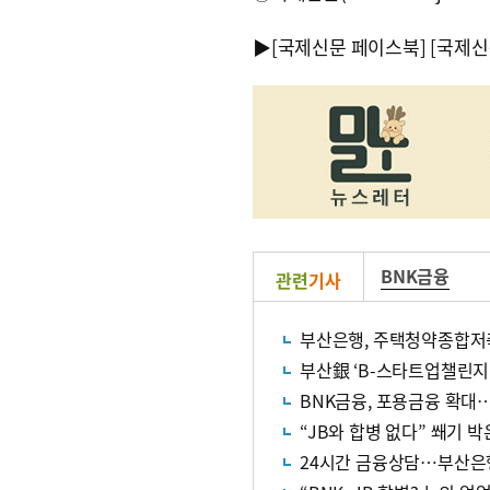
▶
[국제신문 페이스북]
[국제신
BNK금융
관련
기사
부산은행, 주택청약종합저
부산銀 ‘B-스타트업챌린지’
BNK금융, 포용금융 확
“JB와 합병 없다” 쐐기 박은
24시간 금융상담…부산은행 