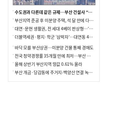
수도권과 다른데 같은 규제…부산 건설사 “쓰러지기 직전”
부산지역 준공 후 미분양 주택, 석 달 만에 다시 3000가구 넘어서
대연·문현 생활권, 전 세대 4베이 판상형…‘더샵 트리센트’ 내달 분양
더블역세권·평지·학군 ‘삼박자’…대연동 42층 브랜드 단지
바닥 모를 부산상권…미분양 건물 통째 경매도
전국 청약경쟁률 35개월 만에 최저…부산 미분양 ‘적체’ 심화
올해 상반기 부산지역 땅값 0.61% 올라
부산 개금·당감동에 주거지-백양산 연결 녹지 조성