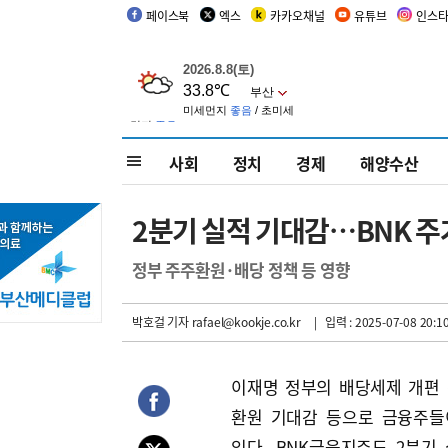
페이스북
엑스
카카오채널
유튜브
인스
사회
정치
경제
해양수산
2분기 실적 기대감…BNK 주가
정부 주주환원·배당 정책 등 영향
박호걸 기자
rafael@kookje.co.kr
| 입력 : 2025-07-08 20:1
이재명 정부의 배당세제 개편
환원 기대감 등으로 금융주들
있다. BNK금융지주도 2분기