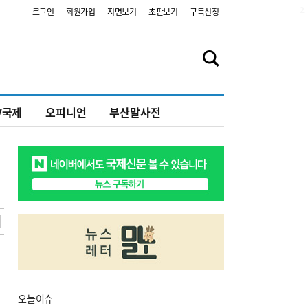
2
로그인
회원가입
지면보기
초판보기
구독신청
V국제
오피니언
부산말사전
오늘
이슈