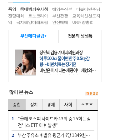
폭염
중대범죄수사청
해양수산부
더불어민주당
전당대회
르노코리아
부산관광
교육혁신선도지
역
극지해양미래포럼
인신매매
UN해양총회
부산메디클럽+
전문의 생생톡
장민희김용기내과의원과장
하루 500㎉ 줄이면 한주 0.5㎏ 감
량…비만치료는 장기전
비만은 이제 더는 체중이나 체형의 문
제가 아니다. 하나의 질병으로 인지
하고 치료와 관리를 해야 한다. 세계
보건기구(WHO)는 이미 1994년 비만
많이 본 뉴스
을 인류의 중요한
종합
정치
경제
사회
스포츠
1
"올해 코스피 사이드카 43회 중 25회는 삼
전닉스 ETF 이후 발생"
2
부산 주유소 휘발유 평균가 ℓ당 1849원…