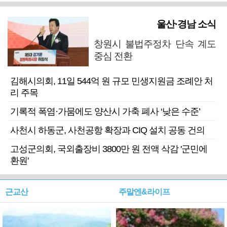
울산·경남 소식
창원시 불법주정차 단속 계도
중심 전환
김해시의회, 11일 544억 원 규모 민생지원금 조례안 처
리 주목
기록적 폭염·가뭄에도 양산시 가축 폐사 ‘낮은 수준’
사천시 하동군, 사천공항 확장과 CIQ 설치 공동 건의
고성군의회, 국외출장비 3800만 원 전액 삭감 '군민에
환원'
근교산
주말엔&라이프