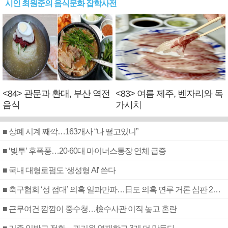
시인 최원준의 음식문화 잡학사전
<84> 관문과 환대, 부산 역전
<83> 여름 제주, 벤자리와 독
음식
가시치
■ 상폐 시계 째깍…163개사 “나 떨고있니”
■ ‘빚투’ 후폭풍…20·60대 마이너스통장 연체 급증
■ 국내 대형로펌도 ‘생성형 AI’ 쓴다
■ 축구협회 ‘성 접대’ 의혹 일파만파…日도 의혹 연루 거론 심판 2명 조사
■ 근무여건 깜깜이 중수청…檢수사관 이직 놓고 혼란