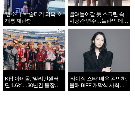
‘뺑소니 후 술타기 의혹’ 이
빨려들어갈 듯 스크린 속
재룡 재판행
시공간 변주…놀란의 메시
지는 ‘전쟁 속죄’
K팝 아이돌, '밀리언셀러'
‘라이징 스타’ 배우 김민하,
단 1.6%…30년간 등장
올해 BIFF 개막식 사회자
1182개팀 전수조사
확정