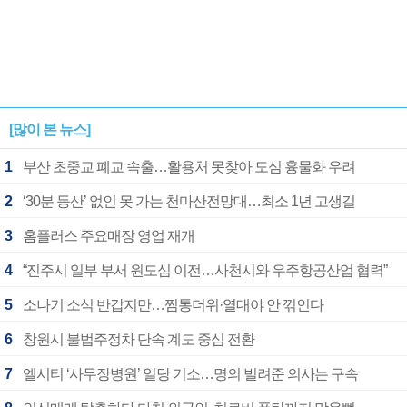
[많이 본 뉴스]
1
부산 초중교 폐교 속출…활용처 못찾아 도심 흉물화 우려
2
‘30분 등산’ 없인 못 가는 천마산전망대…최소 1년 고생길
3
홈플러스 주요매장 영업 재개
4
“진주시 일부 부서 원도심 이전…사천시와 우주항공산업 협력”
5
소나기 소식 반갑지만…찜통더위·열대야 안 꺾인다
6
창원시 불법주정차 단속 계도 중심 전환
7
엘시티 ‘사무장병원’ 일당 기소…명의 빌려준 의사는 구속