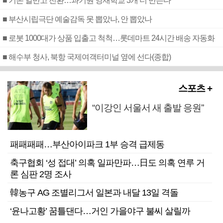
■ 기존 일반고 전환…과기원 영재학교 3개 더 만든다
■ 부산시립극단 예술감독 못 뽑았나, 안 뽑았나
■ 로봇 1000대가 상품 입출고 척척…롯데마트 24시간 배송 자동화
■ 해수부 청사, 북항 국제여객터미널 옆에 선다(종합)
스포츠 +
“이강인 서울서 새 출발 응원”
패패패패…부산아이파크 1부 승격 급제동
축구협회 ‘성 접대’ 의혹 일파만파…日도 의혹 연루 거
론 심판 2명 조사
韓농구 AG 조별리그서 일본과 내달 13일 격돌
‘윤나고황’ 꿈틀댄다…거인 가을야구 불씨 살릴까