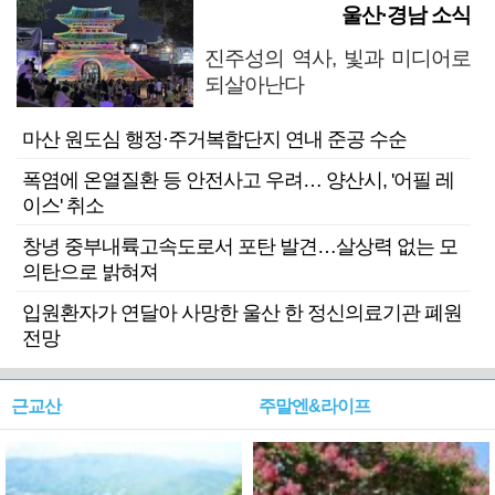
울산·경남 소식
진주성의 역사, 빛과 미디어로
되살아난다
마산 원도심 행정·주거복합단지 연내 준공 수순
폭염에 온열질환 등 안전사고 우려… 양산시, '어필 레
이스' 취소
창녕 중부내륙고속도로서 포탄 발견…살상력 없는 모
의탄으로 밝혀져
입원환자가 연달아 사망한 울산 한 정신의료기관 폐원
전망
근교산
주말엔&라이프