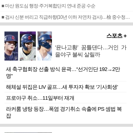
■ 마산 원도심 행정·주거복합단지 연내 준공 수순
■ 검사 신분 버리고 직급하향(10년 이하 저연차 검사)…檢 중수청행 기피
스포츠 +
‘윤나고황’ 꿈틀댄다…거인 가
을야구 불씨 살릴까
새 축구협회장 선출 방식 윤곽…“선거인단 192→2만
명”
해체설 뒤집은 LIV 골프…새 투자자 확보 ‘기사회생’
프로야구 취소…11일부터 재개
라커룸 냉탕 등장…폭염 경기취소 속출에 PS 셈법 복
잡