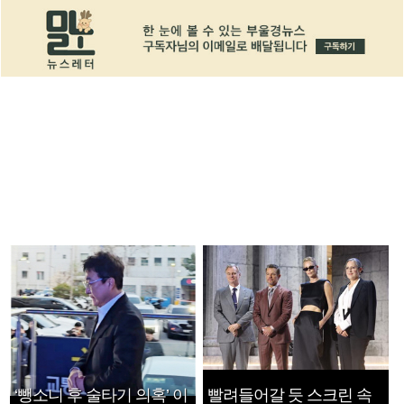
‘뺑소니 후 술타기 의혹’ 이
빨려들어갈 듯 스크린 속