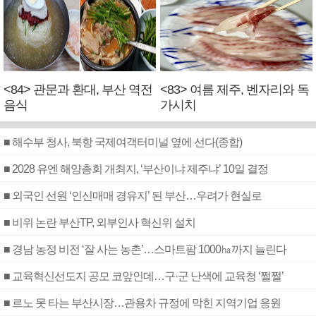
<84> 관문과 환대, 부산 역전
<83> 여름 제주, 벤자리와 독
음식
가시치
■ 해수부 청사, 북항 국제여객터미널 옆에 선다(종합)
■ 2028 유엔 해양총회 개최지, ‘부산이냐 제주냐’ 10일 결정
■ 외국인 선원 ‘인신매매 경유지’ 된 부산…우려가 현실로
■ 비위 논란 부산TP, 외부인사 혁신위 설치
■ 경남 농정 비전 ‘잘 사는 농촌’…스마트팜 1000㏊까지 늘린다
■ 교육혁신선도지 공모 코앞인데…구·군 난색에 교육청 ‘쩔쩔’
■ 르노 못 타는 부산시장…관용차 규정에 막힌 지역기업 응원