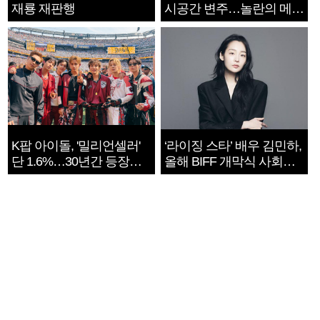
재룡 재판행
시공간 변주…놀란의 메시
지는 ‘전쟁 속죄’
K팝 아이돌, '밀리언셀러'
‘라이징 스타’ 배우 김민하,
단 1.6%…30년간 등장
올해 BIFF 개막식 사회자
1182개팀 전수조사
확정