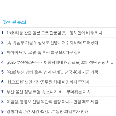
[많이 본 뉴스]
1
15호 태풍 찬홈 일본 도쿄 관통할 듯…동해안에 비 뿌리나
2
[속보] 남부 가뭄 위성서도 선명…저수지 바닥 드러났다
3
까마귀 탓?…폭염 속 부산 북구 986가구 정전
4
[2026 부산청소년극지체험탐험대 현장르포] 3회 : 석탄 탄광촌에서 북극 연구의 중심지로
5
[속보] 부산·김해·울주 ‘경계 단계’…전국 48개 시군 가뭄
6
‘혐오표현’ 쓰면 지방공무원 최대 파면까지 중징계
7
부산·울산·경남 폭염 속 소나기·비…무더위는 지속
8
이임생, 홍명보 선임 독단적 결정 아냐…면담 메모 제출
9
경찰가족 관련 사건 45건…그동안 파악조차 안해