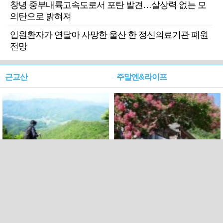
창녕 중부내륙고속도로서 포탄 발견…살상력 없는 모
의탄으로 밝혀져
입원환자가 연달아 사망한 울산 한 정신의료기관 폐원
전망
근교산
주말엔&라이프
근교산&그너머…상주·문경
폭염보다 더 뜨거워라…100
청화산~시루봉
일을 붉게 불태울 ‘선비정신’
피었네
PC버전
엑스
페이스북