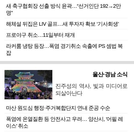
새 축구협회장 선출 방식 윤곽…“선거인단 192→2만
명”
해체설 뒤집은 LIV 골프…새 투자자 확보 ‘기사회생’
프로야구 취소…11일부터 재개
라커룸 냉탕 등장…폭염 경기취소 속출에 PS 셈법 복
잡
울산·경남 소식
진주성의 역사, 빛과 미디어로
되살아난다
마산 원도심 행정·주거복합단지 연내 준공 수순
폭염에 온열질환 등 안전사고 우려… 양산시, '어필 레
이스' 취소