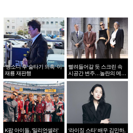
‘뺑소니 후 술타기 의혹’ 이
빨려들어갈 듯 스크린 속
재룡 재판행
시공간 변주…놀란의 메시
지는 ‘전쟁 속죄’
K팝 아이돌, '밀리언셀러'
‘라이징 스타’ 배우 김민하,