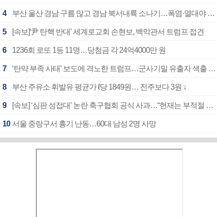
4
부산 울산 경남 구름 많고 경남 북서내륙 소나기…폭염·열대야 계속
5
[속보]‘尹 탄핵 반대’ 세계로교회 손현보, 백악관서 트럼프 접견
6
1236회 로또 1등 11명…당첨금 각 24억4000만 원
7
‘탄약 부족 사태’ 보도에 격노한 트럼프…군사기밀 유출자 색출 지시
8
부산 주유소 휘발유 평균가 ℓ당 1849원… 전주보다 3원 ↓
9
[속보] ‘심판 성접대’ 논란 축구협회 공식 사과…“현재는 부적절 행위 없어”
10
서울 중랑구서 흉기 난동…60대 남성 2명 사망