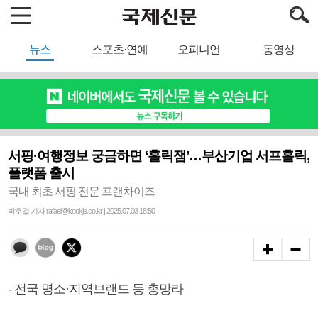
뉴스
스포츠·연예
오피니언
동영상
서핑·여행정보 궁금하면 ‘홀릭잼’…부산기업 서프홀릭,
플랫폼 출시
국내 최초 서핑 전문 프랜차이즈
박호걸 기자 rafael@kookje.co.kr | 2025.07.03 18:50
- 전국 명소·지역브랜드 등 총망라