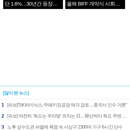
단 1.6%…30년간 등장
올해 BIFF 개막식 사회자
1182개팀 전수조사
확정
[많이 본 뉴스]
1
[속보]“SK하이닉스, 中패키징공장 매각 검토…중국서 인수 거론”
2
[속보] 여전히 ‘독도는 우리땅’ 외치는 日…韓선박이 독도 주변 해양조사 활동하자 반발
3
노후 상수도관 파열에 폭염 속 사상구 2300여 가구 6시간 단수