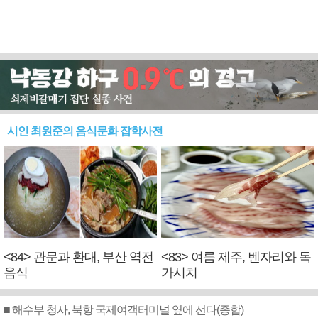
시인 최원준의 음식문화 잡학사전
<84> 관문과 환대, 부산 역전
<83> 여름 제주, 벤자리와 독
음식
가시치
■ 해수부 청사, 북항 국제여객터미널 옆에 선다(종합)