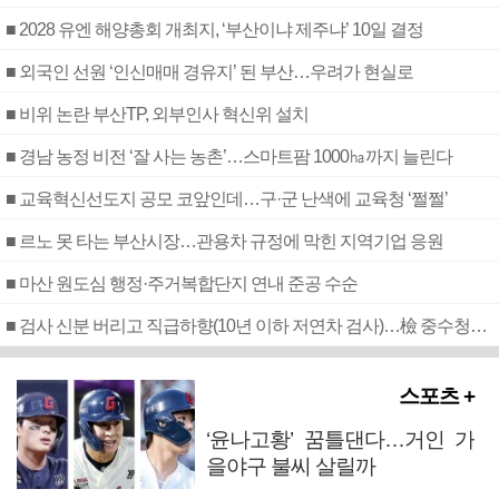
■ 2028 유엔 해양총회 개최지, ‘부산이냐 제주냐’ 10일 결정
■ 외국인 선원 ‘인신매매 경유지’ 된 부산…우려가 현실로
■ 비위 논란 부산TP, 외부인사 혁신위 설치
■ 경남 농정 비전 ‘잘 사는 농촌’…스마트팜 1000㏊까지 늘린다
■ 교육혁신선도지 공모 코앞인데…구·군 난색에 교육청 ‘쩔쩔’
■ 르노 못 타는 부산시장…관용차 규정에 막힌 지역기업 응원
■ 마산 원도심 행정·주거복합단지 연내 준공 수순
■ 검사 신분 버리고 직급하향(10년 이하 저연차 검사)…檢 중수청행 기피
스포츠 +
‘윤나고황’ 꿈틀댄다…거인 가
을야구 불씨 살릴까