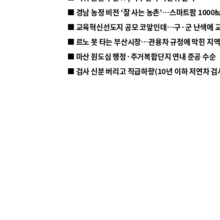
■ 르노 못 타는 부산시장…관용차 규정에 막힌 지
■ 마산 원도심 행정·주거복합단지 연내 준공 수순