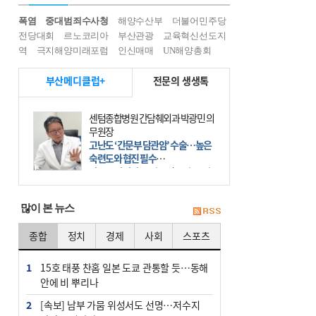
폭염
중대범죄수사청
해양수산부
더불어민주당
전당대회
르노코리아
부산관광
교육혁신선도지
역
극지해양미래포럼
인신매매
UN해양총회
부산메디클럽+
전문의 생생톡
센텀종합병원 간담췌외과 박광민 의
무원장
고난도 ‘간문부 담관암’ 수술…높은
숙련도와 협진 필수
간문부 담관암(클라츠킨 종양)은 좌
우 간에서 나오는, 담관(담즙 배출 경
로)이 합쳐지는 부위인 ‘간문부(肝門
많이 본 뉴스
部)’에 생기는 악성 종양이다. 간동맥
문맥 림프절 담
종합
정치
경제
사회
스포츠
1
15호 태풍 찬홈 일본 도쿄 관통할 듯…동해
안에 비 뿌리나
2
[속보] 남부 가뭄 위성서도 선명…저수지