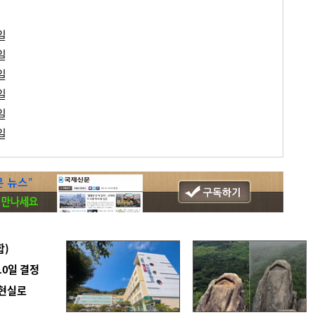
일
일
일
일
일
일
합)
10일 결정
 현실로