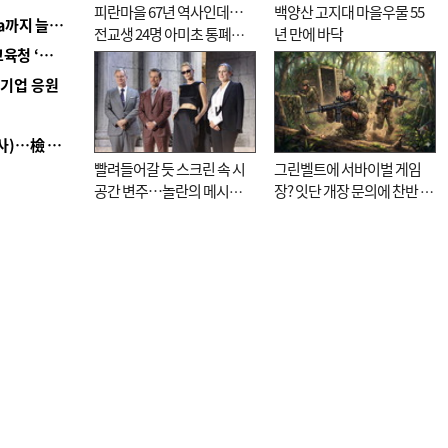
피란마을 67년 역사인데…
백양산 고지대 마을우물 55
■ 경남 농정 비전 ‘잘 사는 농촌’…스마트팜 1000㏊까지 늘린다
전교생 24명 아미초 통폐합
년 만에 바닥
■ 교육혁신선도지 공모 코앞인데…구·군 난색에 교육청 ‘쩔쩔’
기로
역기업 응원
■ 검사 신분 버리고 직급하향(10년 이하 저연차 검사)…檢 중수청행 기피
빨려들어갈 듯 스크린 속 시
그린벨트에 서바이벌 게임
공간 변주…놀란의 메시지
장? 잇단 개장 문의에 찬반 논
는 ‘전쟁 속죄’
쟁