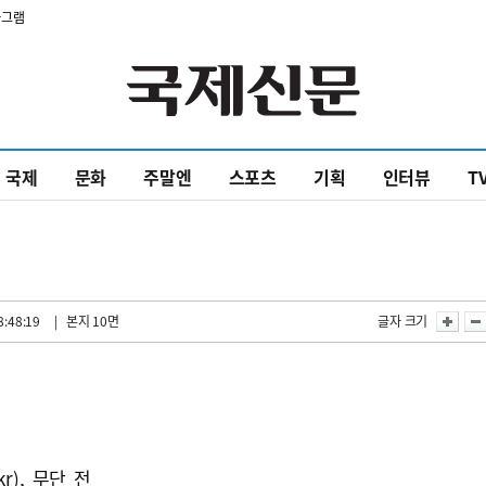
타그램
국제
문화
주말엔
스포츠
기획
인터뷰
T
8:48:19
| 본지 10면
글자 크기
kr), 무단 전