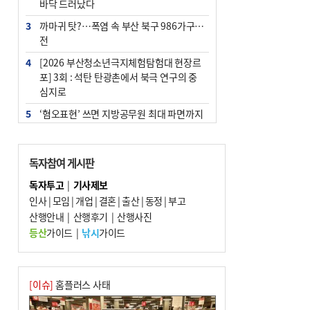
바닥 드러났다
3
까마귀 탓?…폭염 속 부산 북구 986가구 정
전
4
[2026 부산청소년극지체험탐험대 현장르
포] 3회 : 석탄 탄광촌에서 북극 연구의 중
심지로
5
‘혐오표현’ 쓰면 지방공무원 최대 파면까지
중징계
6
[속보] 부산·김해·울주 ‘경계 단계’…전국
독자참여 게시판
48개 시군 가뭄
독자투고
|
기사제보
7
이임생, 홍명보 선임 독단적 결정 아냐…면
인사
|
모임
|
개업
|
결혼
|
출산
|
동정
|
부고
담 메모 제출
산행안내
|
산행후기
|
산행사진
8
부산·울산·경남 폭염 속 소나기·비…무더
등산
가이드
|
낚시
가이드
위는 지속
9
경찰가족 관련 사건 45건…그동안 파악조
차 안해
[이슈]
홈플러스 사태
10
홈플 사태에 2분기 대형마트 판매 9.4%