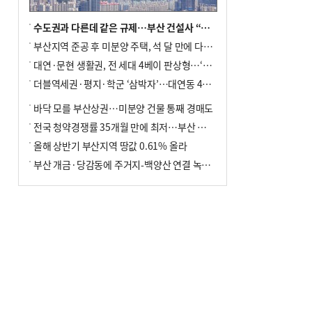
수도권과 다른데 같은 규제…부산 건설사 “쓰러지기 직전”
부산지역 준공 후 미분양 주택, 석 달 만에 다시 3000가구 넘어서
대연·문현 생활권, 전 세대 4베이 판상형…‘더샵 트리센트’ 내달 분양
더블역세권·평지·학군 ‘삼박자’…대연동 42층 브랜드 단지
바닥 모를 부산상권…미분양 건물 통째 경매도
전국 청약경쟁률 35개월 만에 최저…부산 미분양 ‘적체’ 심화
올해 상반기 부산지역 땅값 0.61% 올라
부산 개금·당감동에 주거지-백양산 연결 녹지 조성