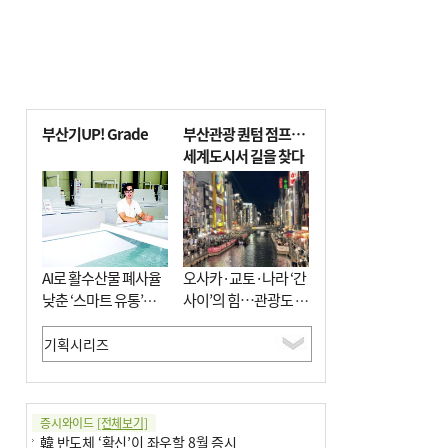
부산기UP! Grade
부산관광 퀀텀 점프…
세계도시서 길을 찾다
AI로 활수산물 폐사율
오사카·교토·나라 ‘간
낮춘 ‘스마트 유통’…
사이’의 힘…관광도 뭉
사막·산악지대 수출
쳐야 흥한다
도전
증시와이드
[전체보기]
韓 반도체 ‘확신’이 좌우할 8월 증시