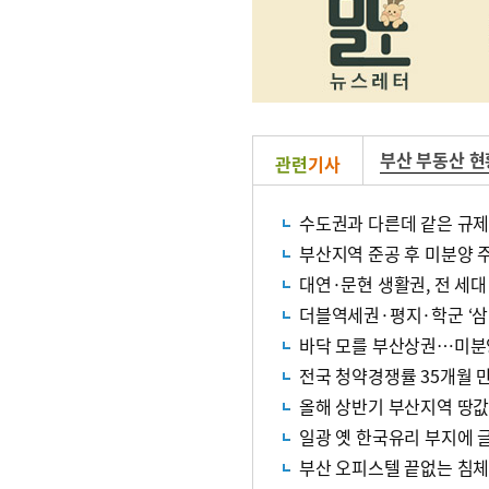
부산 부동산 현
관련
기사
수도권과 다른데 같은 규제
부산지역 준공 후 미분양 주
대연·문현 생활권, 전 세대
더블역세권·평지·학군 ‘삼
바닥 모를 부산상권…미분
전국 청약경쟁률 35개월 만
올해 상반기 부산지역 땅값 
일광 옛 한국유리 부지에 
부산 오피스텔 끝없는 침체