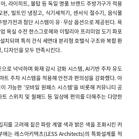
, 라이히트, 불탑 등 독일 명품 브랜드 주방가구가 적용
븐, 빌트인 냉장고, 식기세척기, 센서식 절수기, 음식물
주방가전과 첨단 시스템이 유·무상 옵션으로 제공된다. 욕
엄 욕실 수전 한스그로헤와 이탈리아 프리미엄 도기 파포
이 설치되며 특히 건식 세면대 분리형 호텔식 구조와 복합 환
, 디자인을 모두 만족시킨다.
준으로 넉넉하며 화재 감시 강화 시스템, AI기반 주차 유도
스마트 주차 시스템을 적용해 안전과 편의성을 강화했다. 아
이 가능한 ‘모바일 원패스 시스템’을 비롯해 커뮤니티 공
스마트 스위치 및 월패드 등 일상에 편의를 더해주는 다양한
입지를 고려해 짙은 파랑 계열 색과 밝은 색을 조화시킨 커
는 레스아키텍츠(LESS Architects)의 특화설계를 적