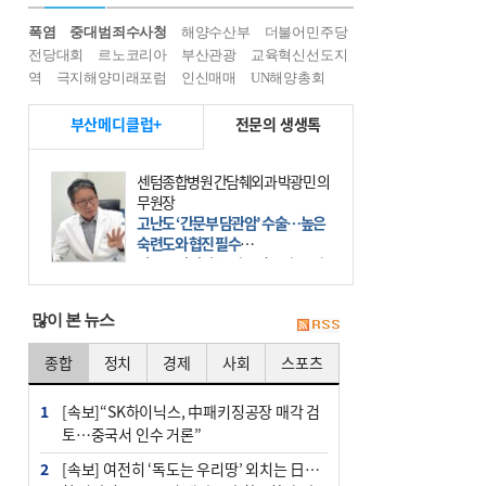
폭염
중대범죄수사청
해양수산부
더불어민주당
전당대회
르노코리아
부산관광
교육혁신선도지
역
극지해양미래포럼
인신매매
UN해양총회
부산메디클럽+
전문의 생생톡
센텀종합병원 간담췌외과 박광민 의
무원장
고난도 ‘간문부 담관암’ 수술…높은
숙련도와 협진 필수
간문부 담관암(클라츠킨 종양)은 좌
우 간에서 나오는, 담관(담즙 배출 경
로)이 합쳐지는 부위인 ‘간문부(肝門
많이 본 뉴스
部)’에 생기는 악성 종양이다. 간동맥
문맥 림프절 담
종합
정치
경제
사회
스포츠
1
[속보]“SK하이닉스, 中패키징공장 매각 검
토…중국서 인수 거론”
2
[속보] 여전히 ‘독도는 우리땅’ 외치는 日…