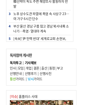
韓선박이 독도 주변 해양조사 활동하자 반
발
3
노후 상수도관 파열에 폭염 속 사상구 2300
여 가구 6시간 단수
4
부산 울산 경남 구름 많고 경남 북서내륙 소
나기…폭염·열대야 계속
5
[속보]‘尹 탄핵 반대’ 세계로교회 손현보,
백악관서 트럼프 접견
6
‘탄약 부족 사태’ 보도에 격노한 트럼프…
독자참여 게시판
군사기밀 유출자 색출 지시
독자투고
|
기사제보
7
부산 주유소 휘발유 평균가 ℓ당 1849원…
인사
|
모임
|
개업
|
결혼
|
출산
|
동정
|
부고
전주보다 3원 ↓
산행안내
|
산행후기
|
산행사진
8
[속보] ‘심판 성접대’ 논란 축구협회 공식 사
등산
가이드
|
낚시
가이드
과…“현재는 부적절 행위 없어”
9
서울 중랑구서 흉기 난동…60대 남성 2명
사망
[이슈]
홈플러스 사태
10
"올해 코스피 사이드카 43회 중 25회는 삼