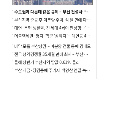
수도권과 다른데 같은 규제…부산 건설사 “쓰러지기 직전”
부산지역 준공 후 미분양 주택, 석 달 만에 다시 3000가구 넘어서
대연·문현 생활권, 전 세대 4베이 판상형…‘더샵 트리센트’ 내달 분양
더블역세권·평지·학군 ‘삼박자’…대연동 42층 브랜드 단지
바닥 모를 부산상권…미분양 건물 통째 경매도
전국 청약경쟁률 35개월 만에 최저…부산 미분양 ‘적체’ 심화
올해 상반기 부산지역 땅값 0.61% 올라
부산 개금·당감동에 주거지-백양산 연결 녹지 조성