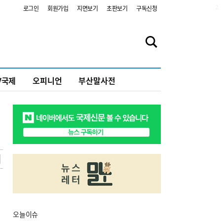
2
로그인
회원가입
지면보기
초판보기
구독신청
V국제
오피니언
부산말사전
오늘
이슈