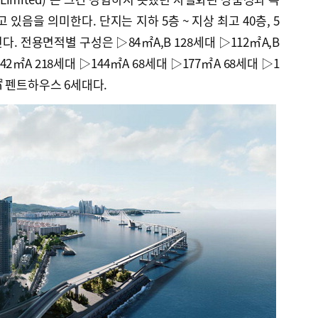
 있음을 의미한다. 단지는 지하 5층 ~ 지상 최고 40층, 5
다. 전용면적별 구성은 ▷84㎡A,B 128세대 ▷112㎡A,B
42㎡A 218세대 ▷144㎡A 68세대 ▷177㎡A 68세대 ▷1
3㎡ 펜트하우스 6세대다.