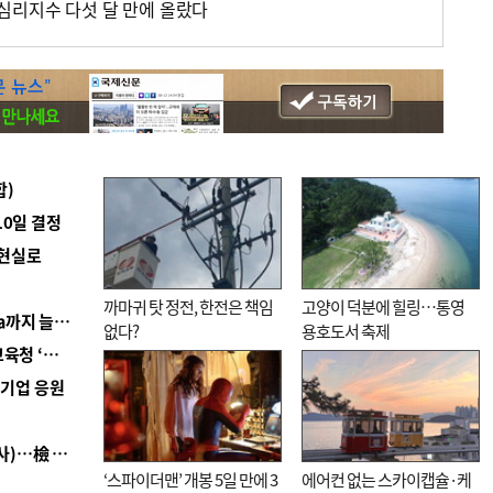
심리지수 다섯 달 만에 올랐다
합)
10일 결정
 현실로
까마귀 탓 정전, 한전은 책임
고양이 덕분에 힐링…통영
■ 경남 농정 비전 ‘잘 사는 농촌’…스마트팜 1000㏊까지 늘린다
없다?
용호도서 축제
■ 교육혁신선도지 공모 코앞인데…구·군 난색에 교육청 ‘쩔쩔’
역기업 응원
■ 검사 신분 버리고 직급하향(10년 이하 저연차 검사)…檢 중수청행 기피
‘스파이더맨’ 개봉 5일 만에 3
에어컨 없는 스카이캡슐·케