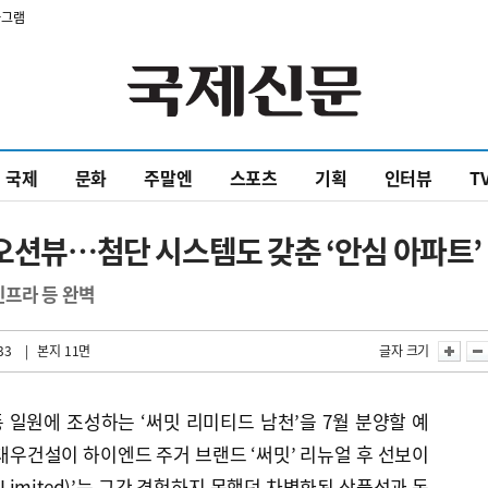
타그램
국제
문화
주말엔
스포츠
기획
인터뷰
T
 오션뷰…첨단 시스템도 갖춘 ‘안심 아파트’
인프라 등 완벽
33
| 본지 11면
글자 크기
일원에 조성하는 ‘써밋 리미티드 남천’을 7월 분양할 예
대우건설이 하이엔드 주거 브랜드 ‘써밋’ 리뉴얼 후 선보이
Limited)’는 그간 경험하지 못했던 차별화된 상품성과 독