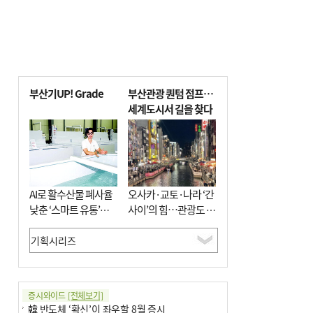
부산기UP! Grade
부산관광 퀀텀 점프…
세계도시서 길을 찾다
AI로 활수산물 폐사율
오사카·교토·나라 ‘간
낮춘 ‘스마트 유통’…
사이’의 힘…관광도 뭉
사막·산악지대 수출
쳐야 흥한다
도전
증시와이드
[전체보기]
韓 반도체 ‘확신’이 좌우할 8월 증시