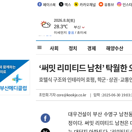
페이스북
엑스
카카오채널
유튜브
인스
사회
정치
경제
해양수산
‘써밋 리미티드 남천’ 탁월한
호텔식 구조와 인테리어 호평, 학군·상권·교통
조민희 기자
core@kookje.co.kr
| 입력 : 2025-06-30 19:03:
대우건설이 부산 수영구 남천동 
정이다. 써밋 리미티드 남천은 
는 대단지 아파트다. ‘리미티드(