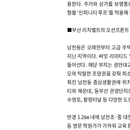
용한다. 주거와 상가를 보행통
형물 ‘인피니티 루프’를 적용해
■부산 리치벨트의 오션프론트
남천동은 오래전부터 고급 주택
지닌 지역이다. 써밋 리미티드
들어선다. 해당 부지는 광안대교
모와 탁월한 조망권을 갖춰 희소
춰진 남천동 중심생활권에 위치
티와 해운대, 동부산 관광단지
수영로, 황령터널 등 다양한 도
반경 1.2㎞ 내에 남천초·중 
동 명문 학원가가 가까워 교육 