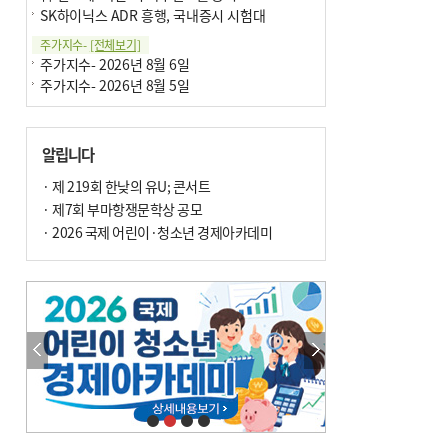
SK하이닉스 ADR 흥행, 국내증시 시험대
주가지수-
[전체보기]
주가지수- 2026년 8월 6일
주가지수- 2026년 8월 5일
알립니다
· 제 219회 한낮의 유U; 콘서트
· 제7회 부마항쟁문학상 공모
· 2026 국제 어린이·청소년 경제아카데미