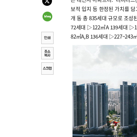
보적 입지 등 한정된 가치를 담고
개 동 총 835세대 규모로 조성된
72세대 ▷122㎡A 139세대 ▷1
82㎡A,B 136세대 ▷227~24