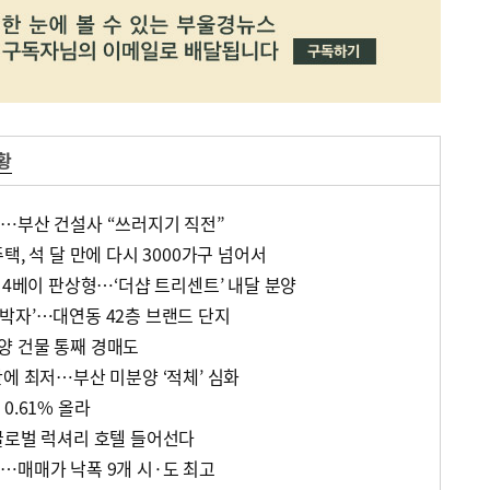
황
…부산 건설사 “쓰러지기 직전”
택, 석 달 만에 다시 3000가구 넘어서
 4베이 판상형…‘더샵 트리센트’ 내달 분양
박자’…대연동 42층 브랜드 단지
양 건물 통째 경매도
에 최저…부산 미분양 ‘적체’ 심화
0.61% 올라
글로벌 럭셔리 호텔 들어선다
…매매가 낙폭 9개 시·도 최고