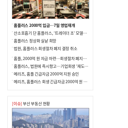
전닉스 ETF 이후 발생"
홈플러스 2000억 입금…7일 영업재개
산소호흡기 단 홈플러스, ‘트레이더 조’ 모델로 살아날까
홈플러스 정상화 실낱 희망
법원, 홈플러스 회생절차 폐지 결정 취소
홈플, 2000억 원 자금 마련…회생절차 폐지에 즉시항고(종합)
홈플러스, 법원에 즉시항고…기업회생 ‘재도전’
메리츠, 홈플 긴급자금 2000억 지원 승인
메리츠, 홈플러스 회생 긴급자금 2000억 원 지원 승인
[이슈]
부산 부동산 현황