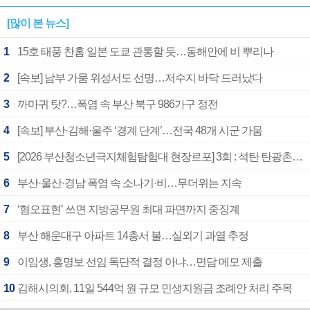
[많이 본 뉴스]
1
15호 태풍 찬홈 일본 도쿄 관통할 듯…동해안에 비 뿌리나
2
[속보] 남부 가뭄 위성서도 선명…저수지 바닥 드러났다
3
까마귀 탓?…폭염 속 부산 북구 986가구 정전
4
[속보] 부산·김해·울주 ‘경계 단계’…전국 48개 시군 가뭄
5
[2026 부산청소년극지체험탐험대 현장르포] 3회 : 석탄 탄광촌에서 북극 연구의 중심지로
6
부산·울산·경남 폭염 속 소나기·비…무더위는 지속
7
‘혐오표현’ 쓰면 지방공무원 최대 파면까지 중징계
8
부산 해운대구 아파트 14층서 불…실외기 과열 추정
9
이임생, 홍명보 선임 독단적 결정 아냐…면담 메모 제출
10
김해시의회, 11일 544억 원 규모 민생지원금 조례안 처리 주목