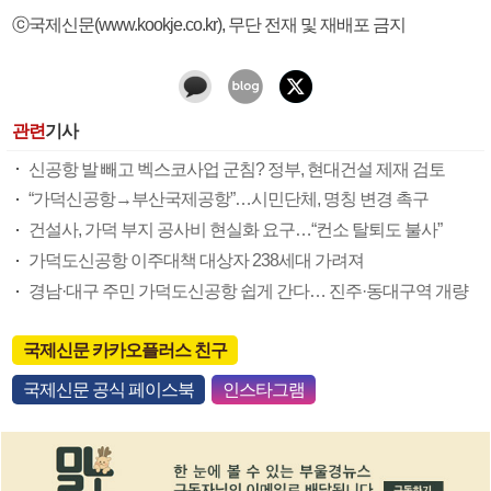
ⓒ국제신문(www.kookje.co.kr), 무단 전재 및 재배포 금지
관련
기사
신공항 발 빼고 벡스코사업 군침? 정부, 현대건설 제재 검토
“가덕신공항→부산국제공항”…시민단체, 명칭 변경 촉구
건설사, 가덕 부지 공사비 현실화 요구…“컨소 탈퇴도 불사”
가덕도신공항 이주대책 대상자 238세대 가려져
경남·대구 주민 가덕도신공항 쉽게 간다… 진주·동대구역 개량
국제신문 카카오플러스 친구
국제신문 공식 페이스북
인스타그램