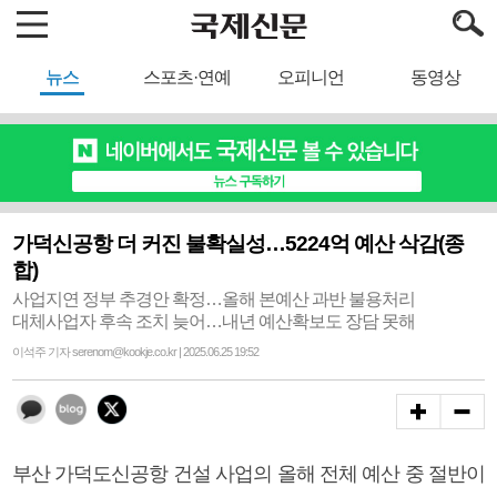
뉴스
스포츠·연예
오피니언
동영상
가덕신공항 더 커진 불확실성…5224억 예산 삭감(종
합)
사업지연 정부 추경안 확정…올해 본예산 과반 불용처리
대체사업자 후속 조치 늦어…내년 예산확보도 장담 못해
이석주 기자 serenom@kookje.co.kr | 2025.06.25 19:52
부산 가덕도신공항 건설 사업의 올해 전체 예산 중 절반이