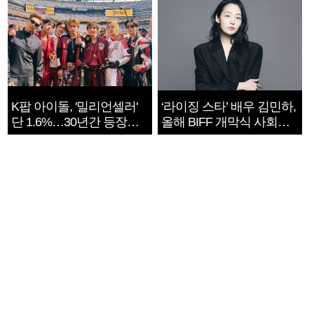
K팝 아이돌, '밀리언셀러'
‘라이징 스타’ 배우 김민하,
단 1.6%…30년간 등장
올해 BIFF 개막식 사회자
1182개팀 전수조사
확정