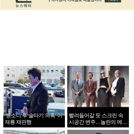
‘뺑소니 후 술타기 의혹’ 이
빨려들어갈 듯 스크린 속
재룡 재판행
시공간 변주…놀란의 메시
지는 ‘전쟁 속죄’