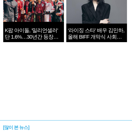
K팝 아이돌, '밀리언셀러'
‘라이징 스타’ 배우 김민하,
단 1.6%…30년간 등장
올해 BIFF 개막식 사회자
1182개팀 전수조사
확정
[많이 본 뉴스]