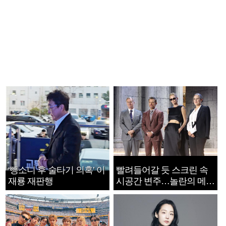
‘뺑소니 후 술타기 의혹’ 이
빨려들어갈 듯 스크린 속
재룡 재판행
시공간 변주…놀란의 메시
지는 ‘전쟁 속죄’