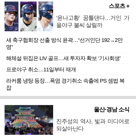
스포츠 +
‘윤나고황’ 꿈틀댄다…거인 가
을야구 불씨 살릴까
새 축구협회장 선출 방식 윤곽…“선거인단 192→2만
명”
해체설 뒤집은 LIV 골프…새 투자자 확보 ‘기사회생’
프로야구 취소…11일부터 재개
라커룸 냉탕 등장…폭염 경기취소 속출에 PS 셈법 복
잡
울산·경남 소식
진주성의 역사, 빛과 미디어로
되살아난다