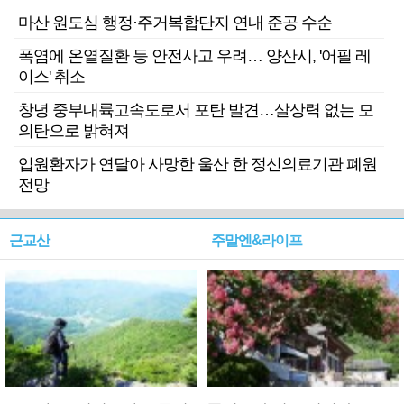
마산 원도심 행정·주거복합단지 연내 준공 수순
폭염에 온열질환 등 안전사고 우려… 양산시, '어필 레
이스' 취소
창녕 중부내륙고속도로서 포탄 발견…살상력 없는 모
의탄으로 밝혀져
입원환자가 연달아 사망한 울산 한 정신의료기관 폐원
전망
근교산
주말엔&라이프