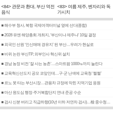
<84> 관문과 환대, 부산 역전
<83> 여름 제주, 벤자리와 독
음식
가시치
■ 해수부 청사, 북항 국제여객터미널 옆에 선다(종합)
■ 2028 유엔 해양총회 개최지, ‘부산이냐 제주냐’ 10일 결정
■ 외국인 선원 ‘인신매매 경유지’ 된 부산…우려가 현실로
■ 비위 논란 부산TP, 외부인사 혁신위 설치
■ 경남 농정 비전 ‘잘 사는 농촌’…스마트팜 1000㏊까지 늘린다
■ 교육혁신선도지 공모 코앞인데…구·군 난색에 교육청 ‘쩔쩔’
■ 르노 못 타는 부산시장…관용차 규정에 막힌 지역기업 응원
■ 마산 원도심 행정·주거복합단지 연내 준공 수순
■ 검사 신분 버리고 직급하향(10년 이하 저연차 검사)…檢 중수청행 기피