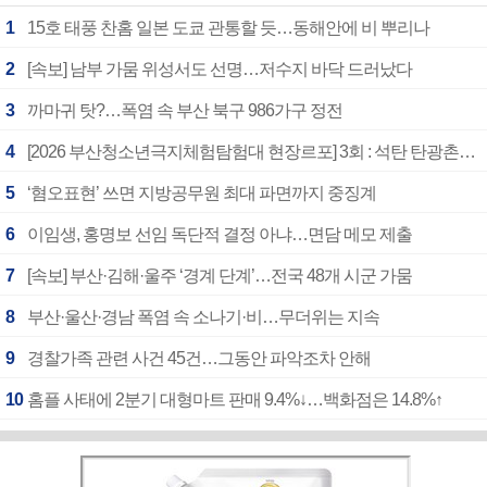
1
15호 태풍 찬홈 일본 도쿄 관통할 듯…동해안에 비 뿌리나
2
[속보] 남부 가뭄 위성서도 선명…저수지 바닥 드러났다
3
까마귀 탓?…폭염 속 부산 북구 986가구 정전
4
[2026 부산청소년극지체험탐험대 현장르포] 3회 : 석탄 탄광촌에서 북극 연구의 중심지로
5
‘혐오표현’ 쓰면 지방공무원 최대 파면까지 중징계
6
이임생, 홍명보 선임 독단적 결정 아냐…면담 메모 제출
7
[속보] 부산·김해·울주 ‘경계 단계’…전국 48개 시군 가뭄
8
부산·울산·경남 폭염 속 소나기·비…무더위는 지속
9
경찰가족 관련 사건 45건…그동안 파악조차 안해
10
홈플 사태에 2분기 대형마트 판매 9.4%↓…백화점은 14.8%↑