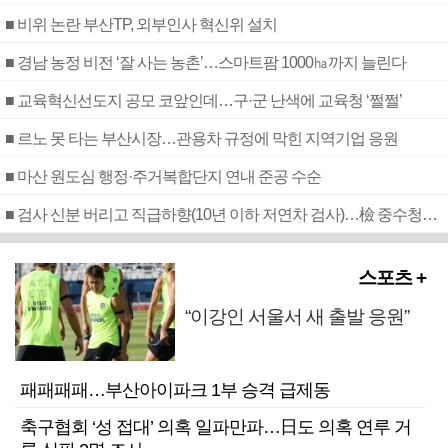
■ 비위 논란 부산TP, 외부인사 혁신위 설치
■ 경남 농정 비전 ‘잘 사는 농촌’…스마트팜 1000㏊까지 늘린다
■ 교육혁신선도지 공모 코앞인데…구·군 난색에 교육청 ‘쩔쩔’
■ 르노 못 타는 부산시장…관용차 규정에 막힌 지역기업 응원
■ 마산 원도심 행정·주거복합단지 연내 준공 수순
■ 검사 신분 버리고 직급하향(10년 이하 저연차 검사)…檢 중수청행 기피
스포츠 +
“이강인 서울서 새 출발 응원”
패패패패…부산아이파크 1부 승격 급제동
축구협회 ‘성 접대’ 의혹 일파만파…日도 의혹 연루 거