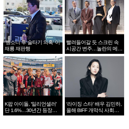
‘뺑소니 후 술타기 의혹’ 이
빨려들어갈 듯 스크린 속
재룡 재판행
시공간 변주…놀란의 메시
지는 ‘전쟁 속죄’
K팝 아이돌, '밀리언셀러'
‘라이징 스타’ 배우 김민하,
단 1.6%…30년간 등장
올해 BIFF 개막식 사회자
1182개팀 전수조사
확정