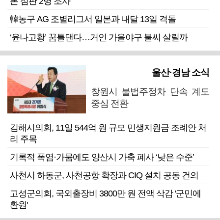
론 심판 2명 조사
韓농구 AG 조별리그서 일본과 내달 13일 격돌
‘윤나고황’ 꿈틀댄다…거인 가을야구 불씨 살릴까
울산·경남 소식
창원시 불법주정차 단속 계도
중심 전환
김해시의회, 11일 544억 원 규모 민생지원금 조례안 처
리 주목
기록적 폭염·가뭄에도 양산시 가축 폐사 ‘낮은 수준’
사천시 하동군, 사천공항 확장과 CIQ 설치 공동 건의
고성군의회, 국외출장비 3800만 원 전액 삭감 '군민에
환원'