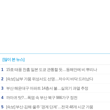
[많이 본 뉴스]
1
15호 태풍 찬홈 일본 도쿄 관통할 듯…동해안에 비 뿌리나
2
[속보] 남부 가뭄 위성서도 선명…저수지 바닥 드러났다
3
부산 해운대구 아파트 14층서 불…실외기 과열 추정
4
까마귀 탓?…폭염 속 부산 북구 986가구 정전
5
[속보] 부산·김해·울주 ‘경계 단계’…전국 48개 시군 가뭄