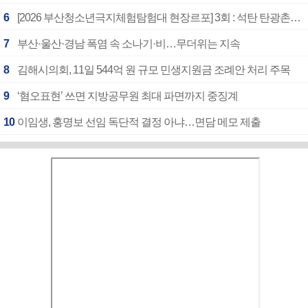
6
[2026 부산청소년극지체험탐험대 현장르포] 3회 : 석탄 탄광촌에서 북극 연구의 중심지로
7
부산·울산·경남 폭염 속 소나기·비…무더위는 지속
8
김해시의회, 11일 544억 원 규모 민생지원금 조례안 처리 주목
9
‘혐오표현’ 쓰면 지방공무원 최대 파면까지 중징계
10
이임생, 홍명보 선임 독단적 결정 아냐…면담 메모 제출