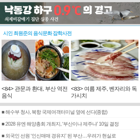
시인 최원준의 음식문화 잡학사전
<84> 관문과 환대, 부산 역전
<83> 여름 제주, 벤자리와 독
음식
가시치
■ 해수부 청사, 북항 국제여객터미널 옆에 선다(종합)
■ 2028 유엔 해양총회 개최지, ‘부산이냐 제주냐’ 10일 결정
■ 외국인 선원 ‘인신매매 경유지’ 된 부산…우려가 현실로