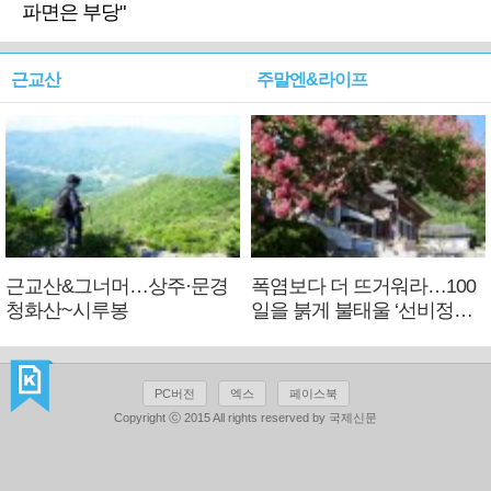
파면은 부당"
근교산
주말엔&라이프
근교산&그너머…상주·문경
폭염보다 더 뜨거워라…100
청화산~시루봉
일을 붉게 불태울 ‘선비정신’
피었네
PC버전
엑스
페이스북
Copyright ⓒ 2015 All rights reserved by 국제신문