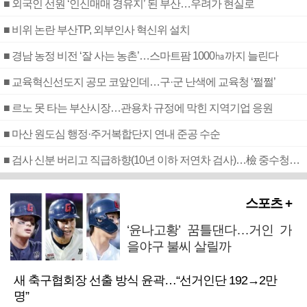
■ 외국인 선원 ‘인신매매 경유지’ 된 부산…우려가 현실로
■ 비위 논란 부산TP, 외부인사 혁신위 설치
■ 경남 농정 비전 ‘잘 사는 농촌’…스마트팜 1000㏊까지 늘린다
■ 교육혁신선도지 공모 코앞인데…구·군 난색에 교육청 ‘쩔쩔’
■ 르노 못 타는 부산시장…관용차 규정에 막힌 지역기업 응원
■ 마산 원도심 행정·주거복합단지 연내 준공 수순
■ 검사 신분 버리고 직급하향(10년 이하 저연차 검사)…檢 중수청행 기피
스포츠 +
‘윤나고황’ 꿈틀댄다…거인 가
을야구 불씨 살릴까
새 축구협회장 선출 방식 윤곽…“선거인단 192→2만
명”