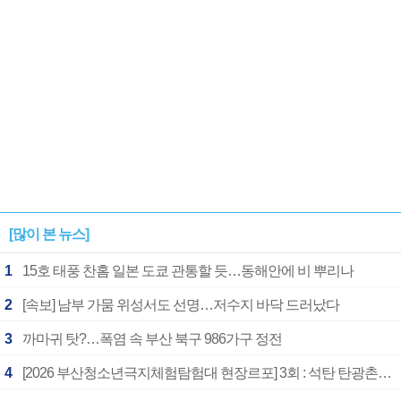
[많이 본 뉴스]
1
15호 태풍 찬홈 일본 도쿄 관통할 듯…동해안에 비 뿌리나
2
[속보] 남부 가뭄 위성서도 선명…저수지 바닥 드러났다
3
까마귀 탓?…폭염 속 부산 북구 986가구 정전
4
[2026 부산청소년극지체험탐험대 현장르포] 3회 : 석탄 탄광촌에서 북극 연구의 중심지로