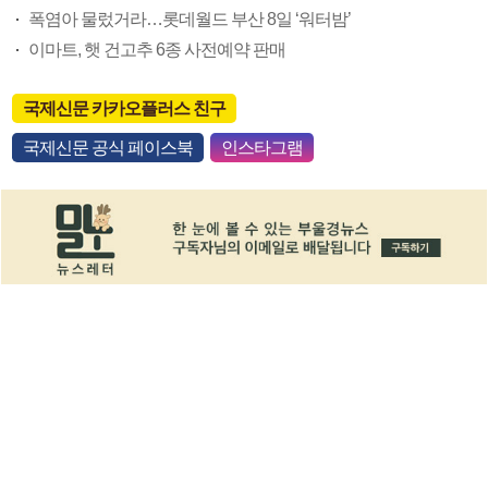
폭염아 물렀거라…롯데월드 부산 8일 ‘워터밤’
이마트, 햇 건고추 6종 사전예약 판매
국제신문 카카오플러스 친구
국제신문 공식 페이스북
인스타그램