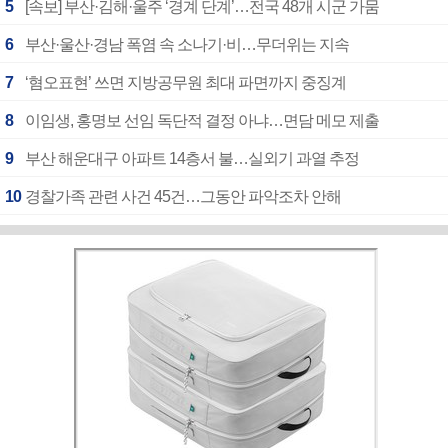
5
[속보] 부산·김해·울주 ‘경계 단계’…전국 48개 시군 가뭄
6
부산·울산·경남 폭염 속 소나기·비…무더위는 지속
7
‘혐오표현’ 쓰면 지방공무원 최대 파면까지 중징계
8
이임생, 홍명보 선임 독단적 결정 아냐…면담 메모 제출
9
부산 해운대구 아파트 14층서 불…실외기 과열 추정
10
경찰가족 관련 사건 45건…그동안 파악조차 안해