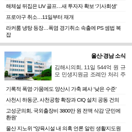
해체설 뒤집은 LIV 골프…새 투자자 확보 ‘기사회생’
프로야구 취소…11일부터 재개
라커룸 냉탕 등장…폭염 경기취소 속출에 PS 셈법 복
잡
울산·경남 소식
김해시의회, 11일 544억 원 규
모 민생지원금 조례안 처리 주
목
기록적 폭염·가뭄에도 양산시 가축 폐사 ‘낮은 수준’
사천시 하동군, 사천공항 확장과 CIQ 설치 공동 건의
고성군의회, 국외출장비 3800만 원 전액 삭감 '군민에
환원'
울산 지노위 "양육시설 내 의혹 언론 알린 생활지도원