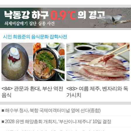
시인 최원준의 음식문화 잡학사전
<84> 관문과 환대, 부산 역전
<83> 여름 제주, 벤자리와 독
음식
가시치
■ 해수부 청사, 북항 국제여객터미널 옆에 선다(종합)
■ 2028 유엔 해양총회 개최지, ‘부산이냐 제주냐’ 10일 결정