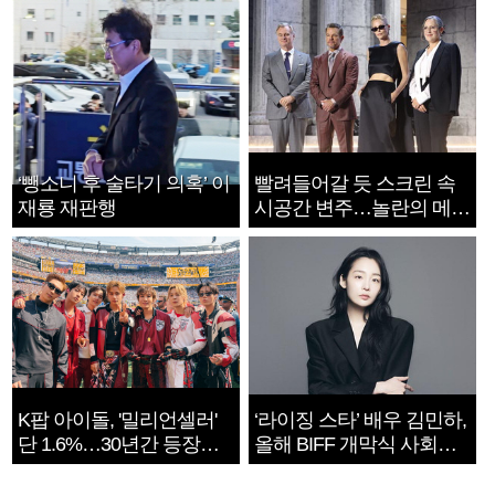
‘뺑소니 후 술타기 의혹’ 이
빨려들어갈 듯 스크린 속
재룡 재판행
시공간 변주…놀란의 메시
지는 ‘전쟁 속죄’
K팝 아이돌, '밀리언셀러'
‘라이징 스타’ 배우 김민하,
단 1.6%…30년간 등장
올해 BIFF 개막식 사회자
1182개팀 전수조사
확정