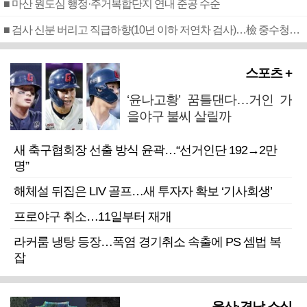
■ 마산 원도심 행정·주거복합단지 연내 준공 수순
■ 검사 신분 버리고 직급하향(10년 이하 저연차 검사)…檢 중수청행 기피
스포츠 +
‘윤나고황’ 꿈틀댄다…거인 가
을야구 불씨 살릴까
새 축구협회장 선출 방식 윤곽…“선거인단 192→2만
명”
해체설 뒤집은 LIV 골프…새 투자자 확보 ‘기사회생’
프로야구 취소…11일부터 재개
라커룸 냉탕 등장…폭염 경기취소 속출에 PS 셈법 복
잡
울산·경남 소식