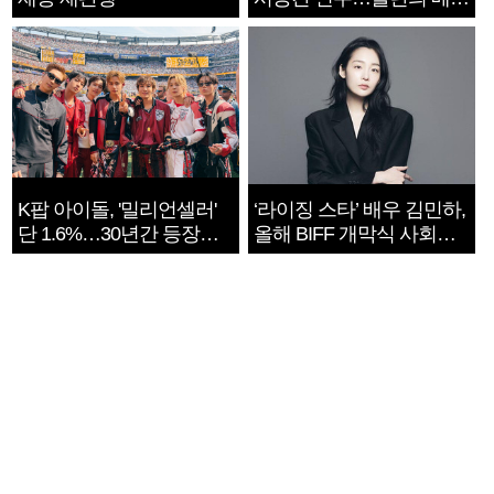
지는 ‘전쟁 속죄’
K팝 아이돌, '밀리언셀러'
‘라이징 스타’ 배우 김민하,
단 1.6%…30년간 등장
올해 BIFF 개막식 사회자
1182개팀 전수조사
확정