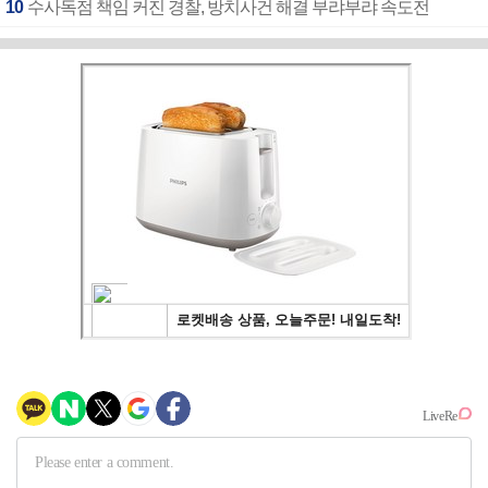
10
수사독점 책임 커진 경찰, 방치사건 해결 부랴부랴 속도전