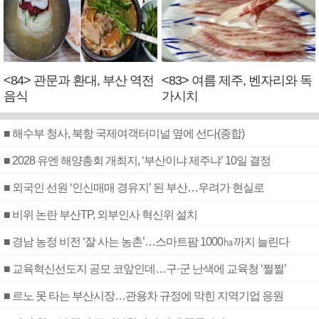
<84> 관문과 환대, 부산 역전
<83> 여름 제주, 벤자리와 독
음식
가시치
■ 해수부 청사, 북항 국제여객터미널 옆에 선다(종합)
■ 2028 유엔 해양총회 개최지, ‘부산이냐 제주냐’ 10일 결정
■ 외국인 선원 ‘인신매매 경유지’ 된 부산…우려가 현실로
■ 비위 논란 부산TP, 외부인사 혁신위 설치
■ 경남 농정 비전 ‘잘 사는 농촌’…스마트팜 1000㏊까지 늘린다
■ 교육혁신선도지 공모 코앞인데…구·군 난색에 교육청 ‘쩔쩔’
■ 르노 못 타는 부산시장…관용차 규정에 막힌 지역기업 응원