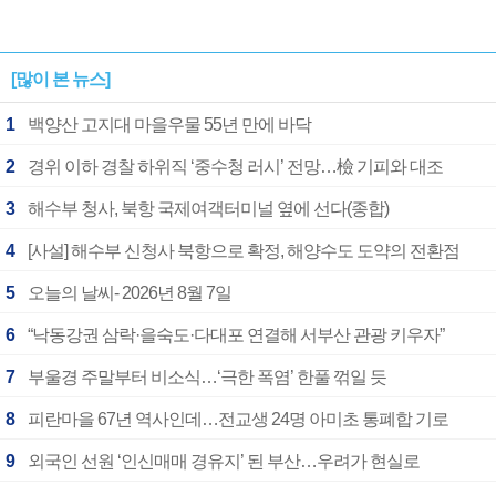
[많이 본 뉴스]
1
백양산 고지대 마을우물 55년 만에 바닥
2
경위 이하 경찰 하위직 ‘중수청 러시’ 전망…檢 기피와 대조
3
해수부 청사, 북항 국제여객터미널 옆에 선다(종합)
4
[사설] 해수부 신청사 북항으로 확정, 해양수도 도약의 전환점
5
오늘의 날씨- 2026년 8월 7일
6
“낙동강권 삼락·을숙도·다대포 연결해 서부산 관광 키우자”
7
부울경 주말부터 비소식…‘극한 폭염’ 한풀 꺾일 듯
8
피란마을 67년 역사인데…전교생 24명 아미초 통폐합 기로
9
외국인 선원 ‘인신매매 경유지’ 된 부산…우려가 현실로