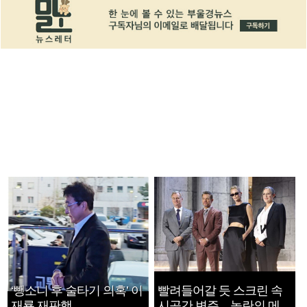
‘뺑소니 후 술타기 의혹’ 이
빨려들어갈 듯 스크린 속
재룡 재판행
시공간 변주…놀란의 메시