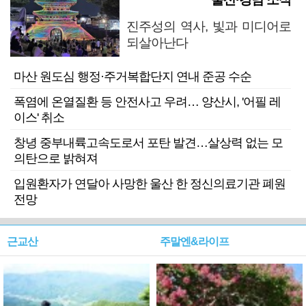
진주성의 역사, 빛과 미디어로
되살아난다
마산 원도심 행정·주거복합단지 연내 준공 수순
폭염에 온열질환 등 안전사고 우려… 양산시, '어필 레
이스' 취소
창녕 중부내륙고속도로서 포탄 발견…살상력 없는 모
의탄으로 밝혀져
입원환자가 연달아 사망한 울산 한 정신의료기관 폐원
전망
근교산
주말엔&라이프