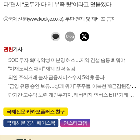
다”면서 “모두가 다 제 부족 탓”이라고 덧붙였다.
ⓒ국제신문(www.kookje.co.kr), 무단 전재 및 재배포 금지
관련
기사
SOC 투자 확대, 악성 미분양 해소…지역 건설 숨통 틔워야
“이재노믹스 대비” 재계 전략 점검
외인 주식거래 늘자 금융서비스수지 5억弗 돌파
“금양 유증 승인 보류…상폐 위기” 주주들, 이복현 前금감원장 고발
단기간 고수익 노린 개인투자자, 레버리지·인버스 ETP 거래 급증
국제신문 카카오플러스 친구
국제신문 공식 페이스북
인스타그램