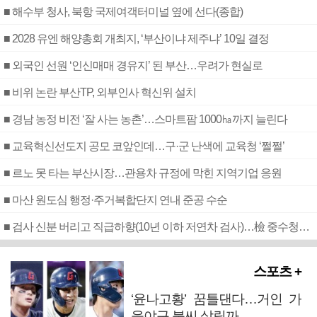
■ 해수부 청사, 북항 국제여객터미널 옆에 선다(종합)
■ 2028 유엔 해양총회 개최지, ‘부산이냐 제주냐’ 10일 결정
■ 외국인 선원 ‘인신매매 경유지’ 된 부산…우려가 현실로
■ 비위 논란 부산TP, 외부인사 혁신위 설치
■ 경남 농정 비전 ‘잘 사는 농촌’…스마트팜 1000㏊까지 늘린다
■ 교육혁신선도지 공모 코앞인데…구·군 난색에 교육청 ‘쩔쩔’
■ 르노 못 타는 부산시장…관용차 규정에 막힌 지역기업 응원
■ 마산 원도심 행정·주거복합단지 연내 준공 수순
■ 검사 신분 버리고 직급하향(10년 이하 저연차 검사)…檢 중수청행 기피
스포츠 +
‘윤나고황’ 꿈틀댄다…거인 가
을야구 불씨 살릴까