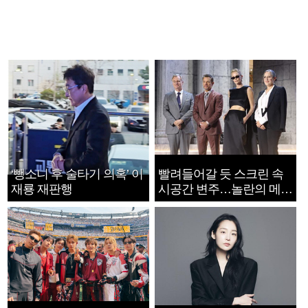
‘뺑소니 후 술타기 의혹’ 이
빨려들어갈 듯 스크린 속
재룡 재판행
시공간 변주…놀란의 메시
지는 ‘전쟁 속죄’