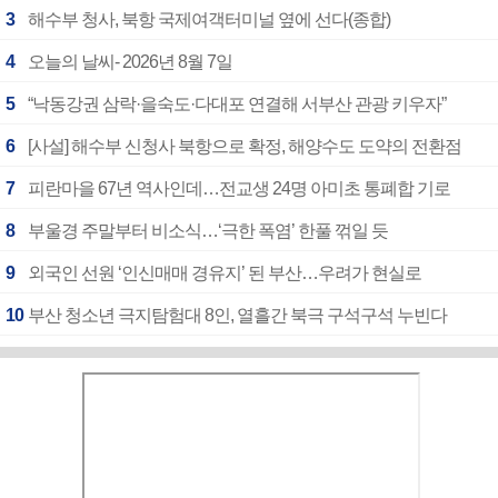
3
해수부 청사, 북항 국제여객터미널 옆에 선다(종합)
4
오늘의 날씨- 2026년 8월 7일
5
“낙동강권 삼락·을숙도·다대포 연결해 서부산 관광 키우자”
6
[사설] 해수부 신청사 북항으로 확정, 해양수도 도약의 전환점
7
피란마을 67년 역사인데…전교생 24명 아미초 통폐합 기로
8
부울경 주말부터 비소식…‘극한 폭염’ 한풀 꺾일 듯
9
외국인 선원 ‘인신매매 경유지’ 된 부산…우려가 현실로
10
부산 청소년 극지탐험대 8인, 열흘간 북극 구석구석 누빈다