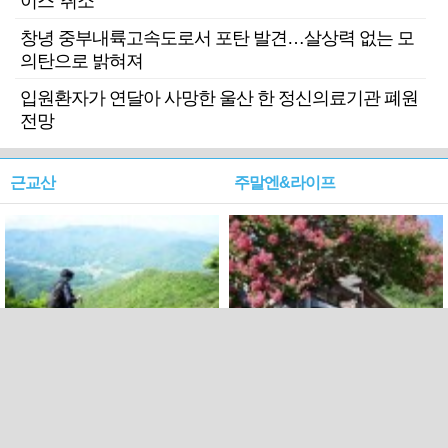
이스' 취소
창녕 중부내륙고속도로서 포탄 발견…살상력 없는 모
의탄으로 밝혀져
입원환자가 연달아 사망한 울산 한 정신의료기관 폐원
전망
근교산
주말엔&라이프
근교산&그너머…상주·문경
폭염보다 더 뜨거워라…100
청화산~시루봉
일을 붉게 불태울 ‘선비정신’
피었네