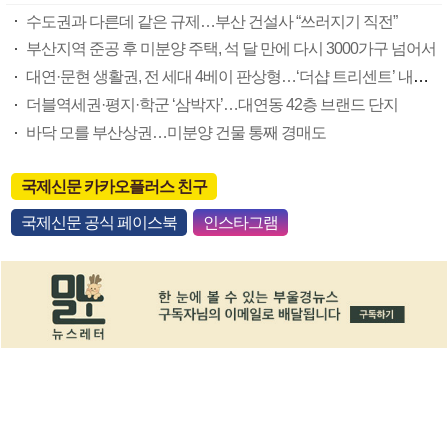
수도권과 다른데 같은 규제…부산 건설사 “쓰러지기 직전”
부산지역 준공 후 미분양 주택, 석 달 만에 다시 3000가구 넘어서
대연·문현 생활권, 전 세대 4베이 판상형…‘더샵 트리센트’ 내달 분양
더블역세권·평지·학군 ‘삼박자’…대연동 42층 브랜드 단지
바닥 모를 부산상권…미분양 건물 통째 경매도
국제신문 카카오플러스 친구
국제신문 공식 페이스북
인스타그램