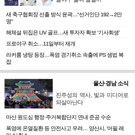
새 축구협회장 선출 방식 윤곽…“선거인단 192→2만
명”
해체설 뒤집은 LIV 골프…새 투자자 확보 ‘기사회생’
프로야구 취소…11일부터 재개
라커룸 냉탕 등장…폭염 경기취소 속출에 PS 셈법 복
잡
울산·경남 소식
진주성의 역사, 빛과 미디어로
되살아난다
마산 원도심 행정·주거복합단지 연내 준공 수순
폭염에 온열질환 등 안전사고 우려… 양산시, '어필 레