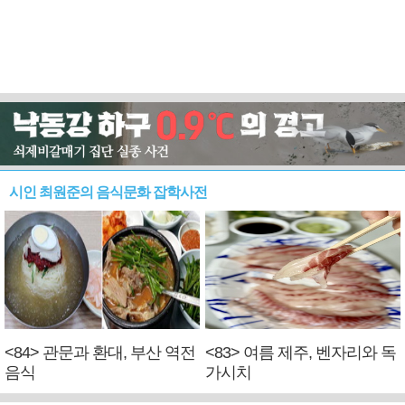
시인 최원준의 음식문화 잡학사전
<84> 관문과 환대, 부산 역전
<83> 여름 제주, 벤자리와 독
음식
가시치