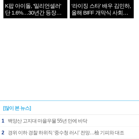
K팝 아이돌, '밀리언셀러'
‘라이징 스타’ 배우 김민하,
단 1.6%…30년간 등장
올해 BIFF 개막식 사회자
1182개팀 전수조사
확정
[많이 본 뉴스]
1
백양산 고지대 마을우물 55년 만에 바닥
2
경위 이하 경찰 하위직 ‘중수청 러시’ 전망…檢 기피와 대조