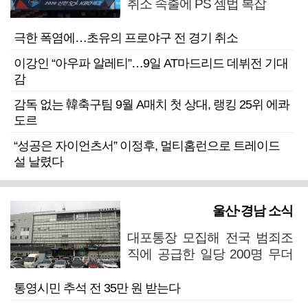
취소 속출에 PS 셈법 복잡
극한 폭염에…초유의 프로야구 전 경기 취소
이강인 “아우파 알레티”…9일 AT마드리드 데뷔전 기대
감
감독 없는 韓축구팀 9월 A매치 첫 상대, 랭킹 25위 에콰
도르
“성공은 자이언츠서” 이정후, 멀티홈런으로 트레이드
설 날렸다
울산·경남 소식
대포통장 모집해 전국 범죄조
직에 공급한 일당 200명 무더
기 검거
통영시민 추석 전 35만 원 받는다