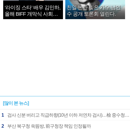
‘라이징 스타’ 배우 김민하,
친일 논란 빚은 가수 남인
올해 BIFF 개막식 사회자
수 공개 토론회 열린다.
확정
[많이 본 뉴스]
1
검사 신분 버리고 직급하향(10년 이하 저연차 검사)…檢 중수청행 기피
2
부산 북구청 쑥뜸방, 前구청장 책임 인정될까