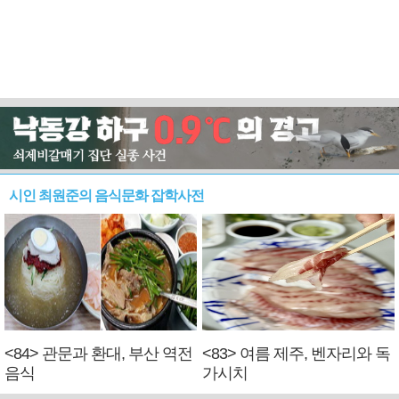
시인 최원준의 음식문화 잡학사전
<84> 관문과 환대, 부산 역전
<83> 여름 제주, 벤자리와 독
음식
가시치