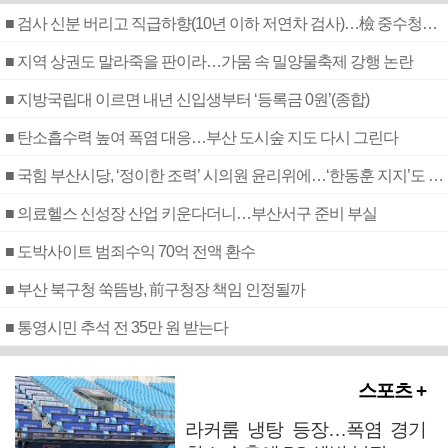
■ 검사 신분 버리고 직급하향(10년 이하 저연차 검사)…檢 중수청행 기피
■ 지역 상권도 말라죽을 판이라…가뭄 속 밀양물축제 강행 논란
■ 지방국립대 이르면 내년 신입생부터 ‘등록금 0원’(종합)
■ 탄소흡수력 높여 폭염 대응…부산 도시숲 지도 다시 그린다
■ 국힘 부산시당, ‘정이한 조력’ 시의원 윤리위에…‘한동훈 지지’도 신고접수
■ 의료헬스 신성장 산업 키운다더니…부산서구 준비 부실
■ 도박사이트 범죄수익 70억 전액 환수
■ 부산 북구청 쑥뜸방, 前구청장 책임 인정될까
■ 통영시민 추석 전 35만 원 받는다
스포츠 +
라커룸 냉탕 등장…폭염 경기