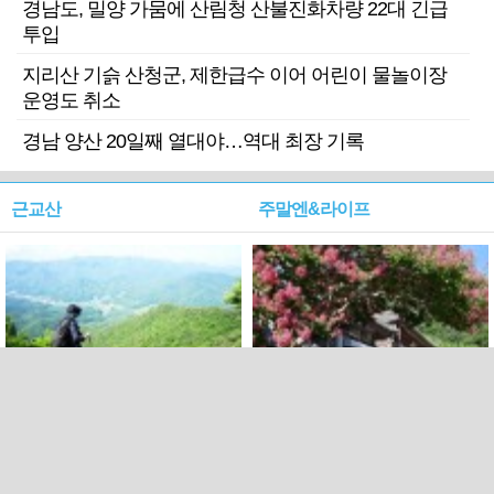
경남도, 밀양 가뭄에 산림청 산불진화차량 22대 긴급
투입
지리산 기슭 산청군, 제한급수 이어 어린이 물놀이장
운영도 취소
경남 양산 20일째 열대야…역대 최장 기록
근교산
주말엔&라이프
근교산&그너머…상주·문경
폭염보다 더 뜨거워라…100
청화산~시루봉
일을 붉게 불태울 ‘선비정신’
피었네