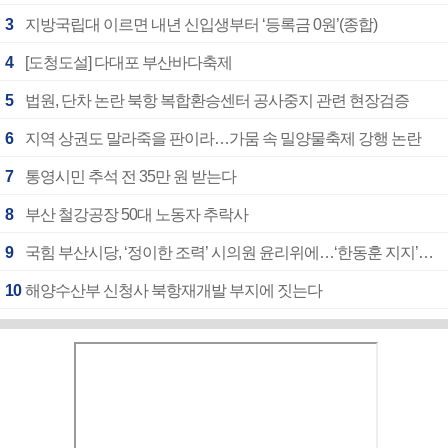
3
지방국립대 이르면 내년 신입생부터 ‘등록금 0원’(종합)
4
[도청도설] 다대포 부산바다축제
5
법원, 단차 논란 북항 복합환승센터 공사중지 관련 현장검증
6
지역 상권도 말라죽을 판이라…가뭄 속 밀양물축제 강행 논란
7
통영시민 추석 전 35만 원 받는다
8
부산 철강공장 50대 노동자 추락사
9
국힘 부산시당, ‘정이한 조력’ 시의원 윤리위에…‘한동훈 지지’도 신고접수
10
해양수산부 신청사 북항재개발 부지에 짓는다