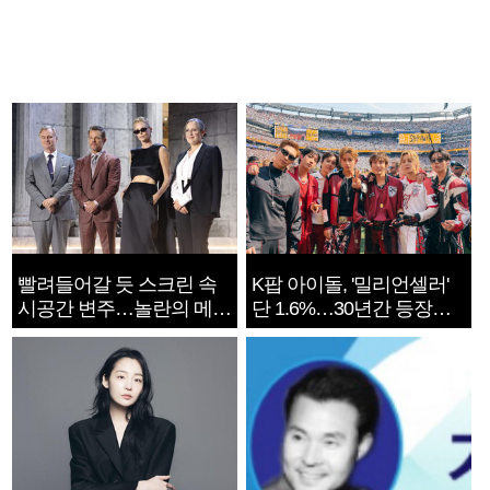
빨려들어갈 듯 스크린 속
K팝 아이돌, '밀리언셀러'
시공간 변주…놀란의 메시
단 1.6%…30년간 등장
지는 ‘전쟁 속죄’
1182개팀 전수조사