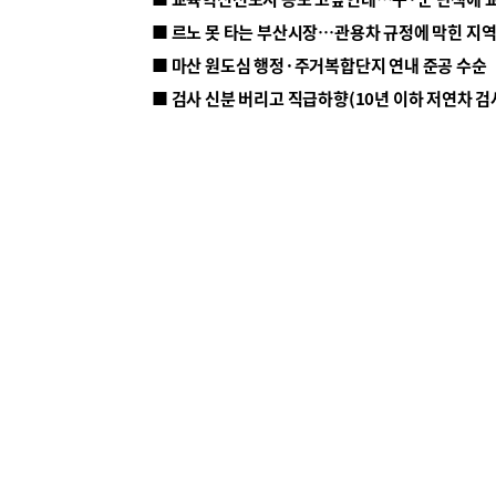
■ 르노 못 타는 부산시장…관용차 규정에 막힌 지
■ 마산 원도심 행정·주거복합단지 연내 준공 수순