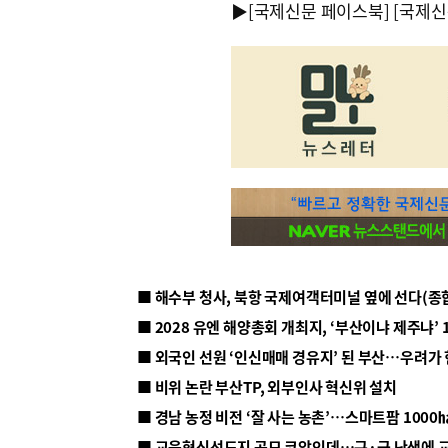
▶
[국제신문 페이스북]
[국제신
■ 해수부 청사, 북항 국제여객터미널 옆에 선다(종
■ 2028 유엔 해양총회 개최지, ‘부산이냐 제주냐’ 
■ 외국인 선원 ‘인신매매 경유지’ 된 부산…우려가
■ 비위 논란 부산TP, 외부인사 혁신위 설치