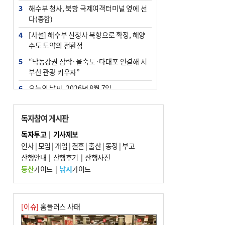
3
해수부 청사, 북항 국제여객터미널 옆에 선
다(종합)
4
[사설] 해수부 신청사 북항으로 확정, 해양
수도 도약의 전환점
5
“낙동강권 삼락·을숙도·다대포 연결해 서
부산 관광 키우자”
6
오늘의 날씨- 2026년 8월 7일
7
부울경 주말부터 비소식…‘극한 폭염’ 한풀
꺾일 듯
독자참여 게시판
8
피란마을 67년 역사인데…전교생 24명 아
독자투고
|
기사제보
미초 통폐합 기로
인사
|
모임
|
개업
|
결혼
|
출산
|
동정
|
부고
9
산행안내
외국인 선원 ‘인신매매 경유지’ 된 부산…
|
산행후기
|
산행사진
우려가 현실로
등산
가이드
|
낚시
가이드
10
교육혁신선도지 공모 코앞인데…구·군 난
색에 교육청 ‘쩔쩔’
[이슈]
홈플러스 사태