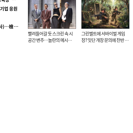
역기업 응원
■ 검사 신분 버리고 직급하향(10년 이하 저연차 검사)…檢 중수청행 기피
빨려들어갈 듯 스크린 속 시
그린벨트에 서바이벌 게임
공간 변주…놀란의 메시지
장? 잇단 개장 문의에 찬반 논
는 ‘전쟁 속죄’
쟁