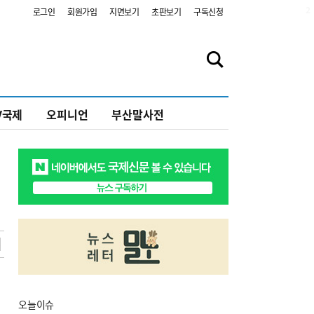
2
로그인
회원가입
지면보기
초판보기
구독신청
V국제
오피니언
부산말사전
오늘
이슈