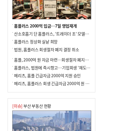
홈플러스 2000억 입금…7일 영업재개
산소호흡기 단 홈플러스, ‘트레이더 조’ 모델로 살아날까
홈플러스 정상화 실낱 희망
법원, 홈플러스 회생절차 폐지 결정 취소
홈플, 2000억 원 자금 마련…회생절차 폐지에 즉시항고(종합)
홈플러스, 법원에 즉시항고…기업회생 ‘재도전’
메리츠, 홈플 긴급자금 2000억 지원 승인
메리츠, 홈플러스 회생 긴급자금 2000억 원 지원 승인
[이슈]
부산 부동산 현황