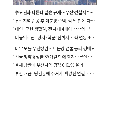
수도권과 다른데 같은 규제…부산 건설사 “쓰러지기 직전”
부산지역 준공 후 미분양 주택, 석 달 만에 다시 3000가구 넘어서
대연·문현 생활권, 전 세대 4베이 판상형…‘더샵 트리센트’ 내달 분양
더블역세권·평지·학군 ‘삼박자’…대연동 42층 브랜드 단지
바닥 모를 부산상권…미분양 건물 통째 경매도
전국 청약경쟁률 35개월 만에 최저…부산 미분양 ‘적체’ 심화
올해 상반기 부산지역 땅값 0.61% 올라
부산 개금·당감동에 주거지-백양산 연결 녹지 조성