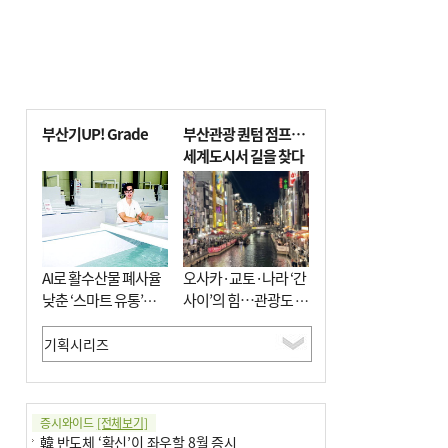
부산기UP! Grade
부산관광 퀀텀 점프…
세계도시서 길을 찾다
AI로 활수산물 폐사율
오사카·교토·나라 ‘간
낮춘 ‘스마트 유통’…
사이’의 힘…관광도 뭉
사막·산악지대 수출
쳐야 흥한다
도전
증시와이드
[전체보기]
韓 반도체 ‘확신’이 좌우할 8월 증시