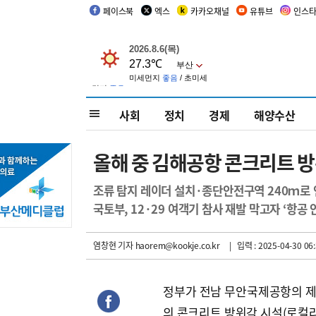
페이스북
엑스
카카오채널
유튜브
인스
사회
정치
경제
해양수산
올해 중 김해공항 콘크리트 방
조류 탐지 레이더 설치·종단안전구역 240ｍ로 
국토부, 12·29 여객기 참사 재발 막고자 ‘항공 
염창현 기자
haorem@kookje.co.kr
| 입력 : 2025-04-30 06:
정부가 전남 무안국제공항의 제
의 콘크리트 방위각 시설(로컬라