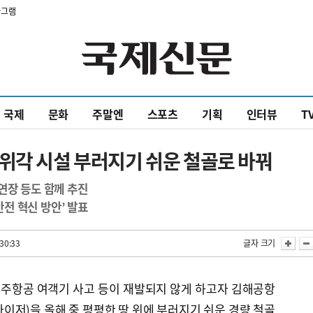
타그램
국제
문화
주말엔
스포츠
기획
인터뷰
T
위각 시설 부러지기 쉬운 철골로 바꿔
연장 등도 함께 추진
안전 혁신 방안’ 발표
30:33
글자 크기
주항공 여객기 사고 등이 재발되지 않게 하고자 김해공항
이저)을 올해 중 평평한 땅 위에 부러지기 쉬운 경량 철골