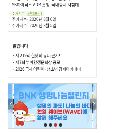
SK하이닉스 ADR 흥행, 국내증시 시험대
주가지수-
[전체보기]
주가지수- 2026년 8월 6일
주가지수- 2026년 8월 5일
알립니다
· 제 219회 한낮의 유U; 콘서트
· 제7회 부마항쟁문학상 공모
· 2026 국제 어린이·청소년 경제아카데미