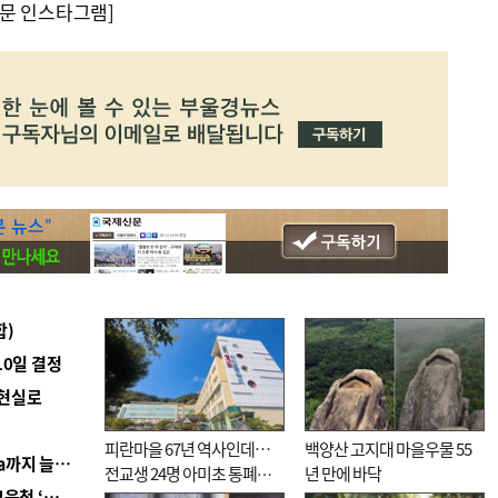
문 인스타그램]
합)
10일 결정
 현실로
피란마을 67년 역사인데…
백양산 고지대 마을우물 55
■ 경남 농정 비전 ‘잘 사는 농촌’…스마트팜 1000㏊까지 늘린다
전교생 24명 아미초 통폐합
년 만에 바닥
■ 교육혁신선도지 공모 코앞인데…구·군 난색에 교육청 ‘쩔쩔’
기로