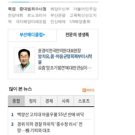
폭염
중대범죄수사청
해양수산부
더불어민주당
전당대회
르노코리아
부산관광
교육혁신선도지
역
극지해양미래포럼
인신매매
UN해양총회
부산메디클럽+
전문의 생생톡
윤경석 한국한의원 대표원장
암 치유, 몸·마음 균형 회복부터 시작
을
요즘 ‘암 조기 발견’에 대한 관심이 커
진다. 하지만 그 이면에는 놓치기 쉬
운 함정이 하나 있다. 바로 성급한 치
료이다. 최근 70대 여성 환자가 위암
많이 본 뉴스
초기 진단
종합
정치
경제
사회
스포츠
1
백양산 고지대 마을우물 55년 만에 바닥
2
경위 이하 경찰 하위직 ‘중수청 러시’ 전
망…檢 기피와 대조