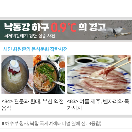
시인 최원준의 음식문화 잡학사전
<84> 관문과 환대, 부산 역전
<83> 여름 제주, 벤자리와 독
음식
가시치
■ 해수부 청사, 북항 국제여객터미널 옆에 선다(종합)