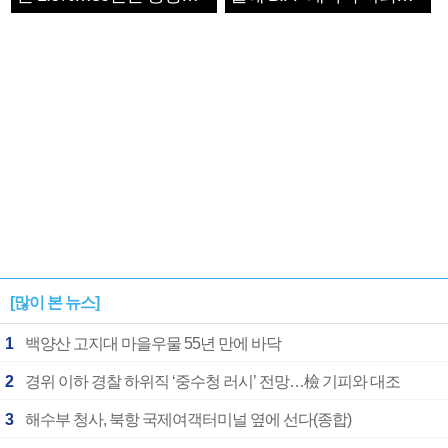
1182개팀 전수조사
확정
[많이 본 뉴스]
1
백양산 고지대 마을우물 55년 만에 바닥
2
경위 이하 경찰 하위직 ‘중수청 러시’ 전망…檢 기피와 대조
3
해수부 청사, 북항 국제여객터미널 옆에 선다(종합)