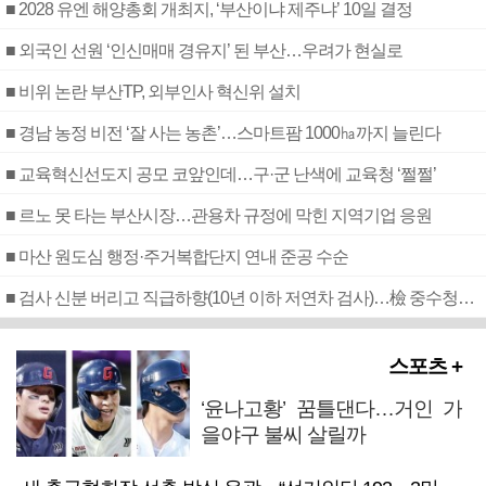
■ 2028 유엔 해양총회 개최지, ‘부산이냐 제주냐’ 10일 결정
■ 외국인 선원 ‘인신매매 경유지’ 된 부산…우려가 현실로
■ 비위 논란 부산TP, 외부인사 혁신위 설치
■ 경남 농정 비전 ‘잘 사는 농촌’…스마트팜 1000㏊까지 늘린다
■ 교육혁신선도지 공모 코앞인데…구·군 난색에 교육청 ‘쩔쩔’
■ 르노 못 타는 부산시장…관용차 규정에 막힌 지역기업 응원
■ 마산 원도심 행정·주거복합단지 연내 준공 수순
■ 검사 신분 버리고 직급하향(10년 이하 저연차 검사)…檢 중수청행 기피
스포츠 +
‘윤나고황’ 꿈틀댄다…거인 가
을야구 불씨 살릴까