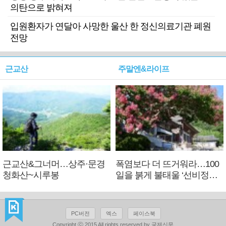
의탄으로 밝혀져
입원환자가 연달아 사망한 울산 한 정신의료기관 폐원
전망
근교산
주말엔&라이프
근교산&그너머…상주·문경
폭염보다 더 뜨거워라…100
청화산~시루봉
일을 붉게 불태울 ‘선비정신’
피었네
PC버전
엑스
페이스북
Copyright ⓒ 2015 All rights reserved by 국제신문