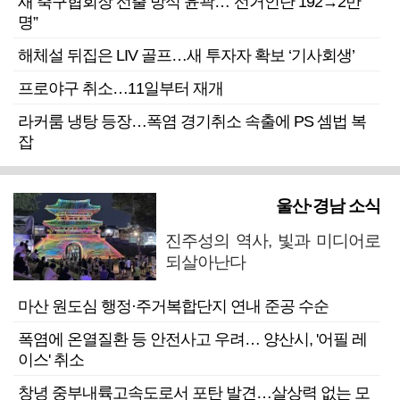
새 축구협회장 선출 방식 윤곽…“선거인단 192→2만
명”
해체설 뒤집은 LIV 골프…새 투자자 확보 ‘기사회생’
프로야구 취소…11일부터 재개
라커룸 냉탕 등장…폭염 경기취소 속출에 PS 셈법 복
잡
울산·경남 소식
진주성의 역사, 빛과 미디어로
되살아난다
마산 원도심 행정·주거복합단지 연내 준공 수순
폭염에 온열질환 등 안전사고 우려… 양산시, '어필 레
이스' 취소
창녕 중부내륙고속도로서 포탄 발견…살상력 없는 모