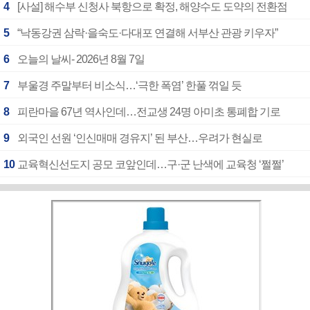
4
[사설] 해수부 신청사 북항으로 확정, 해양수도 도약의 전환점
5
“낙동강권 삼락·을숙도·다대포 연결해 서부산 관광 키우자”
6
오늘의 날씨- 2026년 8월 7일
7
부울경 주말부터 비소식…‘극한 폭염’ 한풀 꺾일 듯
8
피란마을 67년 역사인데…전교생 24명 아미초 통폐합 기로
9
외국인 선원 ‘인신매매 경유지’ 된 부산…우려가 현실로
10
교육혁신선도지 공모 코앞인데…구·군 난색에 교육청 ‘쩔쩔’