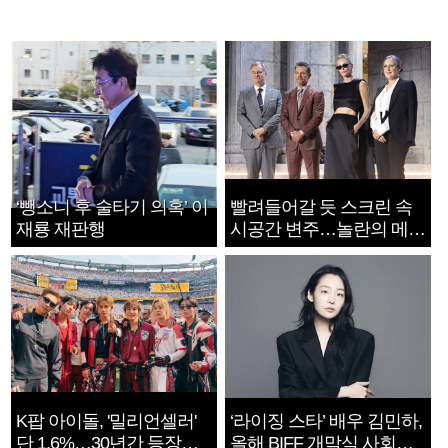
‘뺑소니 후 술타기 의혹’ 이
빨려들어갈 듯 스크린 속
재룡 재판행
시공간 변주…놀란의 메시
지는 ‘전쟁 속죄’
K팝 아이돌, '밀리언셀러'
‘라이징 스타’ 배우 김민하,
단 1.6%…30년간 등장
올해 BIFF 개막식 사회자