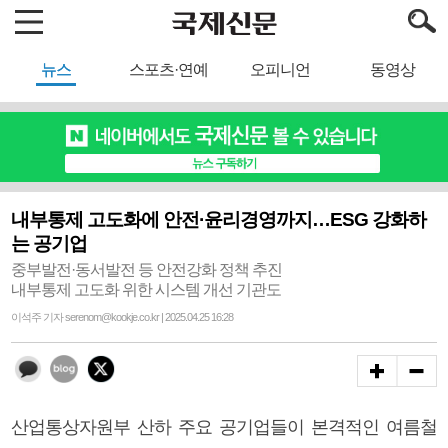
뉴스
스포츠·연예
오피니언
동영상
내부통제 고도화에 안전·윤리경영까지…ESG 강화하
는 공기업
중부발전·동서발전 등 안전강화 정책 추진
내부통제 고도화 위한 시스템 개선 기관도
이석주 기자 serenom@kookje.co.kr | 2025.04.25 16:28
산업통상자원부 산하 주요 공기업들이 본격적인 여름철