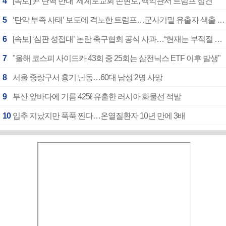
4
[속보]‘尹 탄핵 반대’ 세계로교회 손현보, 백악관서 트럼프 접견
5
‘탄약 부족 사태’ 보도에 격노한 트럼프…군사기밀 유출자 색출 지시
6
[속보] ‘심판 성접대’ 논란 축구협회 공식 사과…“현재는 부적절 행위 없어”
7
"올해 코스피 사이드카 43회 중 25회는 삼전닉스 ETF 이후 발생"
8
서울 중랑구서 흉기 난동…60대 남성 2명 사망
9
부산 앞바다에 기름 425ℓ 유출한 러시아 화물선 적발
10
입추 지났지만 푹푹 찐다…온열질환자 10년 만에 3배