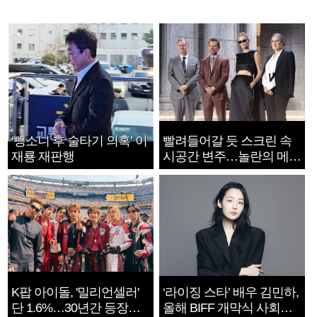
‘뺑소니 후 술타기 의혹’ 이
빨려들어갈 듯 스크린 속
재룡 재판행
시공간 변주…놀란의 메시
지는 ‘전쟁 속죄’
K팝 아이돌, '밀리언셀러'
‘라이징 스타’ 배우 김민하,
단 1.6%…30년간 등장
올해 BIFF 개막식 사회자