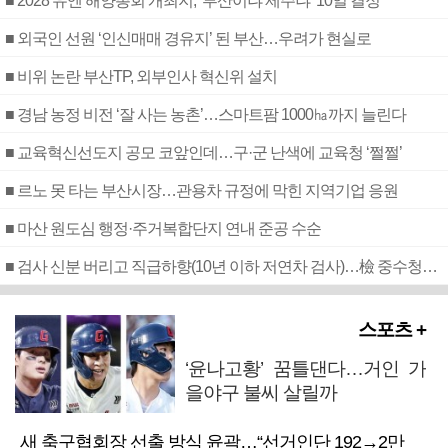
■ 2028 유엔 해양총회 개최지, ‘부산이냐 제주냐’ 10일 결정
■ 외국인 선원 ‘인신매매 경유지’ 된 부산…우려가 현실로
■ 비위 논란 부산TP, 외부인사 혁신위 설치
■ 경남 농정 비전 ‘잘 사는 농촌’…스마트팜 1000㏊까지 늘린다
■ 교육혁신선도지 공모 코앞인데…구·군 난색에 교육청 ‘쩔쩔’
■ 르노 못 타는 부산시장…관용차 규정에 막힌 지역기업 응원
■ 마산 원도심 행정·주거복합단지 연내 준공 수순
■ 검사 신분 버리고 직급하향(10년 이하 저연차 검사)…檢 중수청행 기피
스포츠 +
‘윤나고황’ 꿈틀댄다…거인 가
을야구 불씨 살릴까
새 축구협회장 선출 방식 윤곽…“선거인단 192→2만