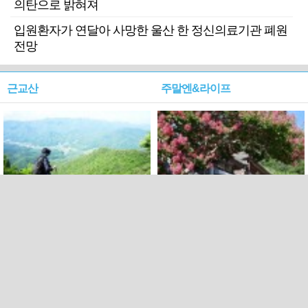
의탄으로 밝혀져
입원환자가 연달아 사망한 울산 한 정신의료기관 폐원
전망
근교산
주말엔&라이프
근교산&그너머…상주·문경
폭염보다 더 뜨거워라…100
청화산~시루봉
일을 붉게 불태울 ‘선비정신’
피었네
PC버전
엑스
페이스북
Copyright ⓒ 2015 All rights reserved by 국제신문