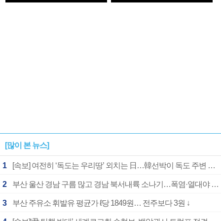
1182개팀 전수조사
확정
[많이 본 뉴스]
1
[속보] 여전히 ‘독도는 우리땅’ 외치는 日…韓선박이 독도 주변 해양조사 활동하자 반발
2
부산 울산 경남 구름 많고 경남 북서내륙 소나기…폭염·열대야 계속
3
부산 주유소 휘발유 평균가 ℓ당 1849원… 전주보다 3원 ↓