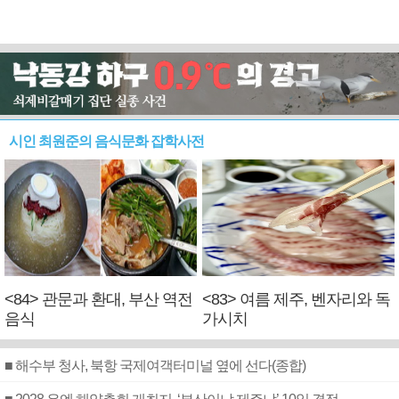
시인 최원준의 음식문화 잡학사전
<84> 관문과 환대, 부산 역전
<83> 여름 제주, 벤자리와 독
음식
가시치
■ 해수부 청사, 북항 국제여객터미널 옆에 선다(종합)