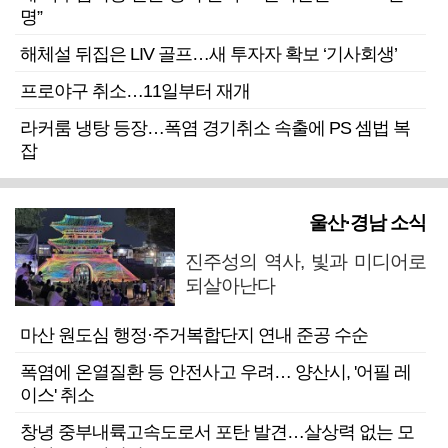
명”
해체설 뒤집은 LIV 골프…새 투자자 확보 ‘기사회생’
프로야구 취소…11일부터 재개
라커룸 냉탕 등장…폭염 경기취소 속출에 PS 셈법 복
잡
울산·경남 소식
진주성의 역사, 빛과 미디어로
되살아난다
마산 원도심 행정·주거복합단지 연내 준공 수순
폭염에 온열질환 등 안전사고 우려… 양산시, '어필 레
이스' 취소
창녕 중부내륙고속도로서 포탄 발견…살상력 없는 모