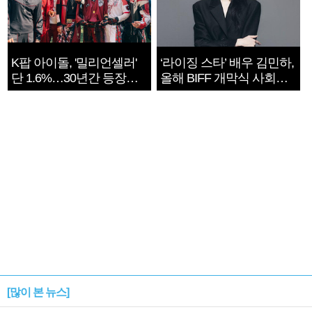
K팝 아이돌, '밀리언셀러'
‘라이징 스타’ 배우 김민하,
단 1.6%…30년간 등장
올해 BIFF 개막식 사회자
1182개팀 전수조사
확정
[많이 본 뉴스]