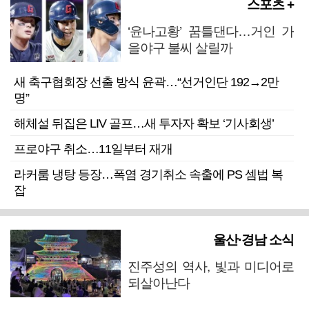
스포츠 +
‘윤나고황’ 꿈틀댄다…거인 가
을야구 불씨 살릴까
새 축구협회장 선출 방식 윤곽…“선거인단 192→2만
명”
해체설 뒤집은 LIV 골프…새 투자자 확보 ‘기사회생’
프로야구 취소…11일부터 재개
라커룸 냉탕 등장…폭염 경기취소 속출에 PS 셈법 복
잡
울산·경남 소식
진주성의 역사, 빛과 미디어로
되살아난다