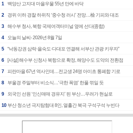
1
백양산 고지대 마을우물 55년 만에 바닥
2
경위 이하 경찰 하위직 ‘중수청 러시’ 전망…檢 기피와 대조
3
해수부 청사, 북항 국제여객터미널 옆에 선다(종합)
4
오늘의 날씨- 2026년 8월 7일
5
“낙동강권 삼락·을숙도·다대포 연결해 서부산 관광 키우자”
6
[사설] 해수부 신청사 북항으로 확정, 해양수도 도약의 전환점
7
피란마을 67년 역사인데…전교생 24명 아미초 통폐합 기로
8
부울경 주말부터 비소식…‘극한 폭염’ 한풀 꺾일 듯
9
외국인 선원 ‘인신매매 경유지’ 된 부산…우려가 현실로
10
부산 청소년 극지탐험대 8인, 열흘간 북극 구석구석 누빈다