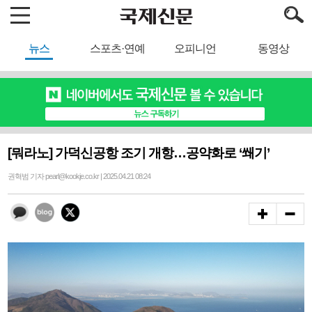
뉴스
스포츠·연예
오피니언
동영상
[뭐라노] 가덕신공항 조기 개항…공약화로 ‘쐐기’
권혁범 기자 pearl@kookje.co.kr | 2025.04.21 08:24