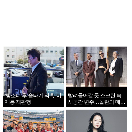
‘뺑소니 후 술타기 의혹’ 이
빨려들어갈 듯 스크린 속
재룡 재판행
시공간 변주…놀란의 메시
지는 ‘전쟁 속죄’