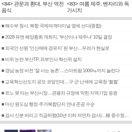
<84> 관문과 환대, 부산 역전
<83> 여름 제주, 벤자리와 독
음식
가시치
■ 해수부 청사, 북항 국제여객터미널 옆에 선다(종합)
■ 2028 유엔 해양총회 개최지, ‘부산이냐 제주냐’ 10일 결정
■ 외국인 선원 ‘인신매매 경유지’ 된 부산…우려가 현실로
■ 비위 논란 부산TP, 외부인사 혁신위 설치
■ 경남 농정 비전 ‘잘 사는 농촌’…스마트팜 1000㏊까지 늘린다
■ 교육혁신선도지 공모 코앞인데…구·군 난색에 교육청 ‘쩔쩔’
■ 르노 못 타는 부산시장…관용차 규정에 막힌 지역기업 응원
■ 마산 원도심 행정·주거복합단지 연내 준공 수순
■ 검사 신분 버리고 직급하향(10년 이하 저연차 검사)…檢 중수청행 기피