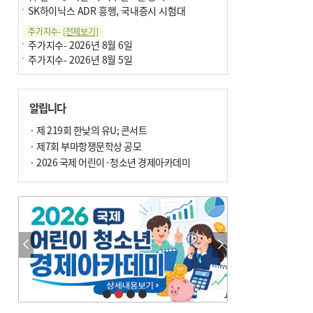
SK하이닉스 ADR 흥행, 국내증시 시험대
주가지수-
[전체보기]
주가지수- 2026년 8월 6일
주가지수- 2026년 8월 5일
알립니다
· 제 219회 한낮의 유U; 콘서트
· 제7회 부마항쟁문학상 공모
· 2026 국제 어린이·청소년 경제아카데미