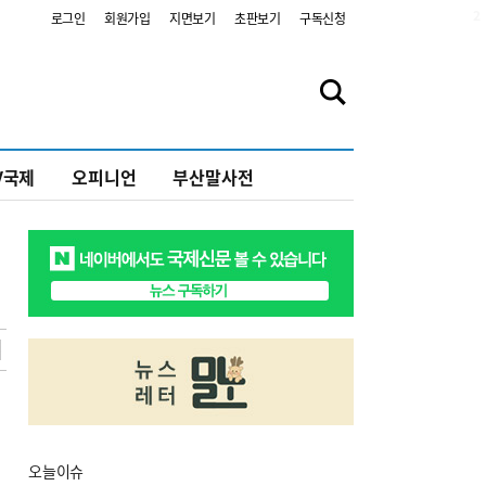
2
로그인
회원가입
지면보기
초판보기
구독신청
V국제
오피니언
부산말사전
오늘
이슈