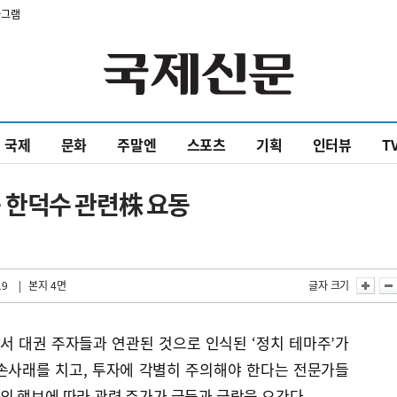
타그램
국제
문화
주말엔
스포츠
기획
인터뷰
T
·한덕수 관련株 요동
19
| 본지 4면
글자 크기
서 대권 주자들과 연관된 것으로 인식된 ‘정치 테마주’가
손사래를 치고, 투자에 각별히 주의해야 한다는 전문가들
의 행보에 따라 관련 주가가 급등과 급락을 오간다.