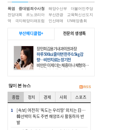
폭염
중대범죄수사청
해양수산부
더불어민주당
전당대회
르노코리아
부산관광
교육혁신선도지
역
극지해양미래포럼
인신매매
UN해양총회
부산메디클럽+
전문의 생생톡
장민희김용기내과의원과장
하루 500㎉ 줄이면 한주 0.5㎏ 감
량…비만치료는 장기전
비만은 이제 더는 체중이나 체형의 문
제가 아니다. 하나의 질병으로 인지
하고 치료와 관리를 해야 한다. 세계
보건기구(WHO)는 이미 1994년 비만
많이 본 뉴스
을 인류의 중요한
종합
정치
경제
사회
스포츠
1
[속보] 여전히 ‘독도는 우리땅’ 외치는 日…
韓선박이 독도 주변 해양조사 활동하자 반
발