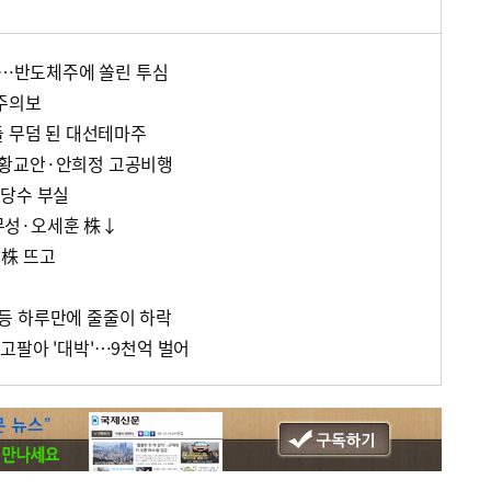
싸늘…반도체주에 쏠린 투심
 주의보
들 무덤 된 대선테마주
황교안·안희정 고공비행
상당수 부실
무성·오세훈 株↓
인株 뜨고
등 하루만에 줄줄이 하락
고팔아 '대박'…9천억 벌어