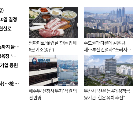
합)
10일 결정
 현실로
짬짜미로 ‘金겹살’ 만든 업체
수도권과 다른데 같은 규
■ 경남 농정 비전 ‘잘 사는 농촌’…스마트팜 1000㏊까지 늘린다
6곳 기소(종합)
제…부산 건설사 “쓰러지기
■ 교육혁신선도지 공모 코앞인데…구·군 난색에 교육청 ‘쩔쩔’
직전”
역기업 응원
■ 검사 신분 버리고 직급하향(10년 이하 저연차 검사)…檢 중수청행 기피
해수부 ‘신청사 부지’ 직원 의
부산시 “산은 등 4개 정책금
견 반영
융기관·한은 유치 추진”