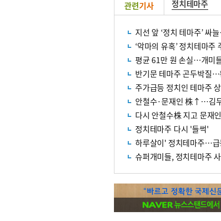
정치테마주
관련
기사
지선 앞 ‘정치 테마주’ 
‘악마의 유혹’ 정치테마주
평균 61만 원 손실…개미
반기문 테마주 곤두박질…
주가급등 정치인 테마주 
안철수·문재인 株↑…김
다시 안철수株 지고 문재
정치테마주 다시 '들썩'
하루살이' 정치테마주…급
슈퍼개미들, 정치테마주 사