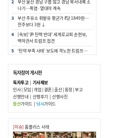
2
부산 울산 경남 구름 많고 경남 북서내륙 소
나기…폭염·열대야 계속
3
부산 주유소 휘발유 평균가 ℓ당 1849원…
전주보다 3원 ↓
4
[속보]‘尹 탄핵 반대’ 세계로교회 손현보,
백악관서 트럼프 접견
5
‘탄약 부족 사태’ 보도에 격노한 트럼프…
군사기밀 유출자 색출 지시
6
[속보] ‘심판 성접대’ 논란 축구협회 공식 사
독자참여 게시판
과…“현재는 부적절 행위 없어”
독자투고
|
기사제보
7
"올해 코스피 사이드카 43회 중 25회는 삼
인사
|
모임
|
개업
|
결혼
|
출산
|
동정
|
부고
전닉스 ETF 이후 발생"
산행안내
|
산행후기
|
산행사진
8
서울 중랑구서 흉기 난동…60대 남성 2명
등산
가이드
|
낚시
가이드
사망
9
부산 앞바다에 기름 425ℓ 유출한 러시아 화
물선 적발
[이슈]
홈플러스 사태
10
입추 지났지만 푹푹 찐다…온열질환자 10