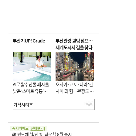
부산기UP! Grade
부산관광 퀀텀 점프…
세계도시서 길을 찾다
AI로 활수산물 폐사율
오사카·교토·나라 ‘간
낮춘 ‘스마트 유통’…
사이’의 힘…관광도 뭉
사막·산악지대 수출
쳐야 흥한다
도전
증시와이드
[전체보기]
韓 반도체 ‘확신’이 좌우할 8월 증시