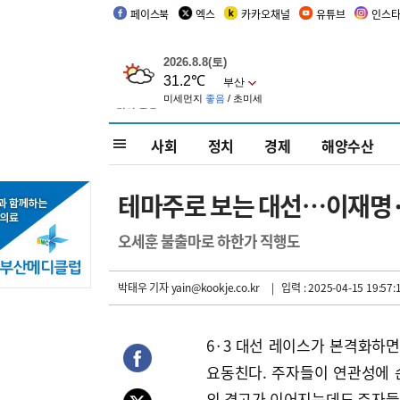
페이스북
엑스
카카오채널
유튜브
인스
사회
정치
경제
해양수산
테마주로 보는 대선…이재명
오세훈 불출마로 하한가 직행도
박태우 기자
yain@kookje.co.kr
| 입력 : 2025-04-15 19:57:
6·3 대선 레이스가 본격화하면
요동친다. 주자들이 연관성에 
의 경고가 이어지는데도 주자들