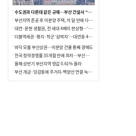
수도권과 다른데 같은 규제…부산 건설사 “쓰러지기 직전”
부산지역 준공 후 미분양 주택, 석 달 만에 다시 3000가구 넘어서
대연·문현 생활권, 전 세대 4베이 판상형…‘더샵 트리센트’ 내달 분양
더블역세권·평지·학군 ‘삼박자’…대연동 42층 브랜드 단지
바닥 모를 부산상권…미분양 건물 통째 경매도
전국 청약경쟁률 35개월 만에 최저…부산 미분양 ‘적체’ 심화
올해 상반기 부산지역 땅값 0.61% 올라
부산 개금·당감동에 주거지-백양산 연결 녹지 조성