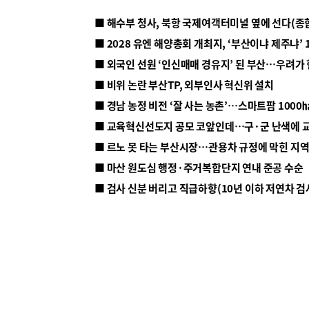
■ 해수부 청사, 북항 국제여객터미널 옆에 선다(종
■ 2028 유엔 해양총회 개최지, ‘부산이냐 제주냐’ 
■ 외국인 선원 ‘인신매매 경유지’ 된 부산…우려가
■ 비위 논란 부산TP, 외부인사 혁신위 설치
■ 르노 못 타는 부산시장…관용차 규정에 막힌 지
■ 마산 원도심 행정·주거복합단지 연내 준공 수순