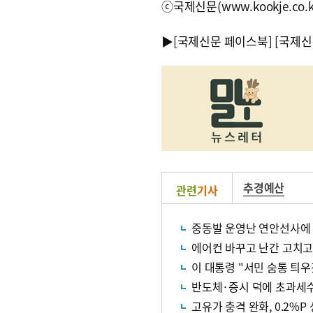
ⓒ국제신문(www.kookje.co.
▶
[국제신문 페이스북]
[국제신
추경예산
관련
기사
중동발 운영난 연안선사에
에어컨 바꾸고 난간 고치고
이 대통령 "서민 숨통 틔우겠
반도체·증시 덕에 초과세수…
고유가 충격 완화, 0.2%