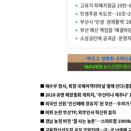
고유가 피해지원금 10만~
민생추경 속도전…10조~2
부산시 ‘민생·경제활력’ 2
부산 예산 책임질 ‘예결위
소상공인에 공과금·운영자금
■ 해수부 청사, 북항 국제여객터미널 옆에 선다(종
■ 2028 유엔 해양총회 개최지, ‘부산이냐 제주냐’ 
■ 외국인 선원 ‘인신매매 경유지’ 된 부산…우려가
■ 비위 논란 부산TP, 외부인사 혁신위 설치