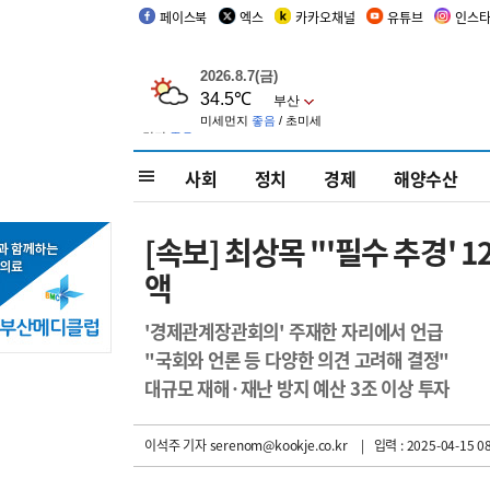
페이스북
엑스
카카오채널
유튜브
인스
사회
정치
경제
해양수산
[속보] 최상목 "'필수 추경'
액
'경제관계장관회의' 주재한 자리에서 언급
"국회와 언론 등 다양한 의견 고려해 결정"
대규모 재해·재난 방지 예산 3조 이상 투자
이석주 기자
serenom@kookje.co.kr
| 입력 : 2025-04-15 08