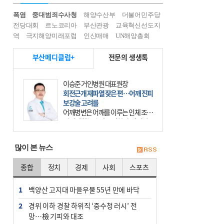
폭염
중대범죄수사청
해양수산부
더불어민주당
전당대회
르노코리아
부산관광
교육혁신선도지
역
극지해양미래포럼
인신매매
UN해양총회
부산메디클럽+
전문의 생생톡
이승준 거인병원 대표원장
회전근개 재파열 잦은 편…어깨 진피
보강술 고려를
어깨병변은 어깨를 이루는 인체 조직
에 발생하는 손상을 말한다. 여기에
는 오십견과 회전근개 증후군, 어깨
의 석회성 힘줄염 등이 있다. 국민건
많이 본 뉴스
강보험에 의하면 어깨병변
종합
정치
경제
사회
스포츠
1
백양산 고지대 마을우물 55년 만에 바닥
2
경위 이하 경찰 하위직 ‘중수청 러시’ 전
망…檢 기피와 대조