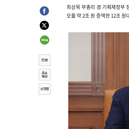
최상목 부총리 겸 기획재정부 장관
모를 약 2조 원 증액한 12조 