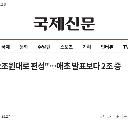
타그램
국제
문화
주말엔
스포츠
기획
인터뷰
T
 12조원대로 편성"…애초 발표보다 2조 증
:32:27
글자 크기