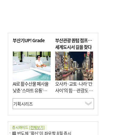
부산기UP! Grade
부산관광 퀀텀 점프…
세계도시서 길을 찾다
AI로 활수산물 폐사율
오사카·교토·나라 ‘간
낮춘 ‘스마트 유통’…
사이’의 힘…관광도 뭉
사막·산악지대 수출
쳐야 흥한다
도전
증시와이드
[전체보기]
韓 반도체 ‘확신’이 좌우할 8월 증시