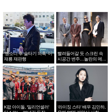
‘뺑소니 후 술타기 의혹’ 이
빨려들어갈 듯 스크린 속
재룡 재판행
시공간 변주…놀란의 메시
지는 ‘전쟁 속죄’
K팝 아이돌, '밀리언셀러'
‘라이징 스타’ 배우 김민하,