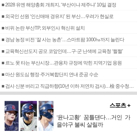
■ 2028 유엔 해양총회 개최지, ‘부산이냐 제주냐’ 10일 결정
■ 외국인 선원 ‘인신매매 경유지’ 된 부산…우려가 현실로
■ 비위 논란 부산TP, 외부인사 혁신위 설치
■ 경남 농정 비전 ‘잘 사는 농촌’…스마트팜 1000㏊까지 늘린다
■ 교육혁신선도지 공모 코앞인데…구·군 난색에 교육청 ‘쩔쩔’
■ 르노 못 타는 부산시장…관용차 규정에 막힌 지역기업 응원
■ 마산 원도심 행정·주거복합단지 연내 준공 수순
■ 검사 신분 버리고 직급하향(10년 이하 저연차 검사)…檢 중수청행 기피
스포츠 +
‘윤나고황’ 꿈틀댄다…거인 가
을야구 불씨 살릴까