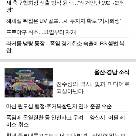
새 축구협회장 선출 방식 윤곽…“선거인단 192→2만
명”
해체설 뒤집은 LIV 골프…새 투자자 확보 ‘기사회생’
프로야구 취소…11일부터 재개
라커룸 냉탕 등장…폭염 경기취소 속출에 PS 셈법 복
잡
울산·경남 소식
진주성의 역사, 빛과 미디어로
되살아난다
마산 원도심 행정·주거복합단지 연내 준공 수순
폭염에 온열질환 등 안전사고 우려… 양산시, '어필 레
이스' 취소
창녕 중부내륙고속도로서 포탄 발견…살상력 없는 모