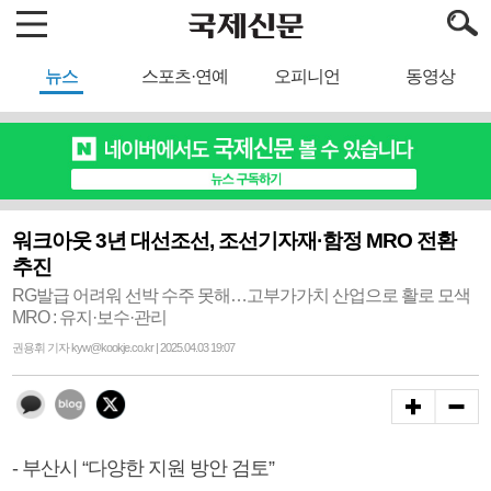
뉴스
스포츠·연예
오피니언
동영상
워크아웃 3년 대선조선, 조선기자재·함정 MRO 전환
추진
RG발급 어려워 선박 수주 못해…고부가가치 산업으로 활로 모색
MRO : 유지·보수·관리
권용휘 기자 kyw@kookje.co.kr | 2025.04.03 19:07
- 부산시 “다양한 지원 방안 검토”