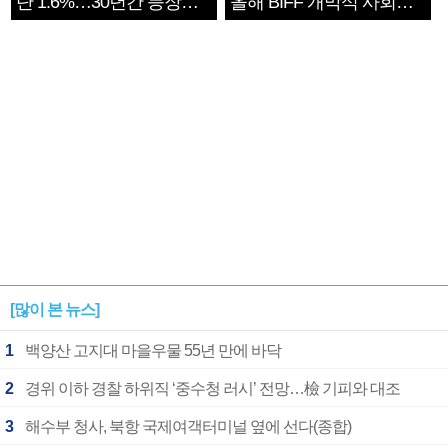
단 1.6%…30년간 등장
올해 BIFF 개막식 사회자
1182개팀 전수조사
확정
[많이 본 뉴스]
1
백양산 고지대 마을우물 55년 만에 바닥
2
경위 이하 경찰 하위직 ‘중수청 러시’ 전망…檢 기피와 대조
3
해수부 청사, 북항 국제여객터미널 옆에 선다(종합)