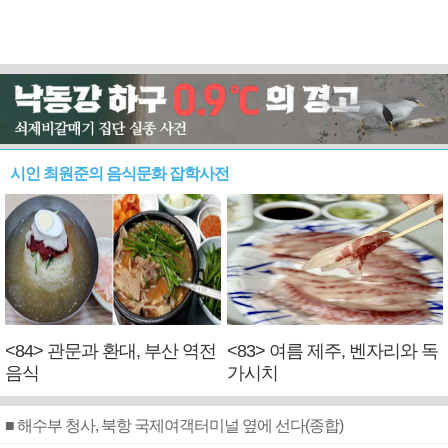
시인 최원준의 음식문화 잡학사전
<84> 관문과 환대, 부산 역전
<83> 여름 제주, 벤자리와 독
음식
가시치
■ 해수부 청사, 북항 국제여객터미널 옆에 선다(종합)