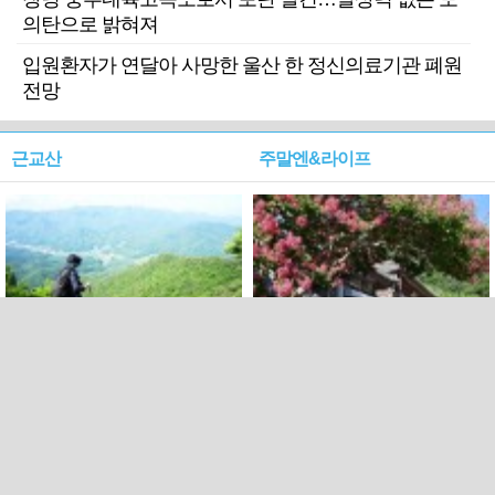
의탄으로 밝혀져
입원환자가 연달아 사망한 울산 한 정신의료기관 폐원
전망
근교산
주말엔&라이프
근교산&그너머…상주·문경
폭염보다 더 뜨거워라…100
청화산~시루봉
일을 붉게 불태울 ‘선비정신’
피었네
PC버전
엑스
페이스북