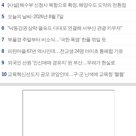
4
[사설] 해수부 신청사 북항으로 확정, 해양수도 도약의 전환점
5
오늘의 날씨- 2026년 8월 7일
6
“낙동강권 삼락·을숙도·다대포 연결해 서부산 관광 키우자”
7
부울경 주말부터 비소식…‘극한 폭염’ 한풀 꺾일 듯
8
피란마을 67년 역사인데…전교생 24명 아미초 통폐합 기로
9
외국인 선원 ‘인신매매 경유지’ 된 부산…우려가 현실로
10
교육혁신선도지 공모 코앞인데…구·군 난색에 교육청 ‘쩔쩔’