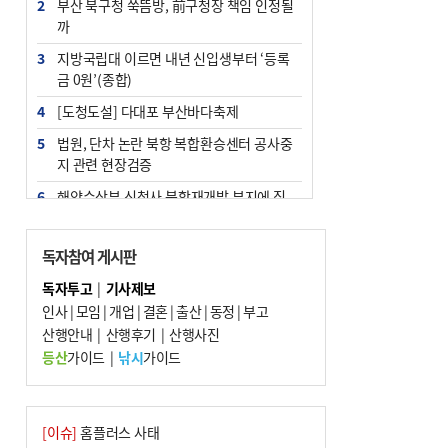
2
부산 북구청 쑥뜸방, 前구청장 책임 인정될
까
3
지방국립대 이르면 내년 신입생부터 ‘등록
금 0원’(종합)
4
[도청도설] 다대포 부산바다축제
5
법원, 단차 논란 북항 복합환승센터 공사중
지 관련 현장검증
6
해양수산부 신청사 북항재개발 부지에 짓
는다
7
지역 상권도 말라죽을 판이라…가뭄 속 밀
독자참여 게시판
양물축제 강행 논란
독자투고
|
기사제보
8
통영시민 추석 전 35만 원 받는다
인사
|
모임
|
개업
|
결혼
|
출산
|
동정
|
부고
9
산행안내
부산 철강공장 50대 노동자 추락사
|
산행후기
|
산행사진
등산
가이드
|
낚시
가이드
10
국힘 부산시당, ‘정이한 조력’ 시의원 윤리
위에…‘한동훈 지지’도 신고접수
[이슈]
홈플러스 사태