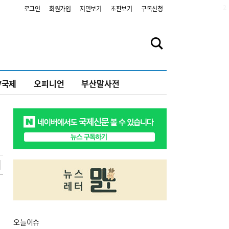
2
로그인
회원가입
지면보기
초판보기
구독신청
V국제
오피니언
부산말사전
오늘
이슈