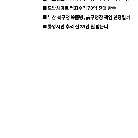
■ 도박사이트 범죄수익 70억 전액 환수
■ 부산 북구청 쑥뜸방, 前구청장 책임 인정될까
■ 통영시민 추석 전 35만 원 받는다