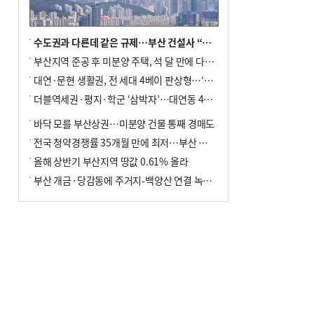
수도권과 다른데 같은 규제…부산 건설사 “쓰러지기 직전”
부산지역 준공 후 미분양 주택, 석 달 만에 다시 3000가구 넘어서
대연·문현 생활권, 전 세대 4베이 판상형…‘더샵 트리센트’ 내달 분양
더블역세권·평지·학군 ‘삼박자’…대연동 42층 브랜드 단지
바닥 모를 부산상권…미분양 건물 통째 경매도
전국 청약경쟁률 35개월 만에 최저…부산 미분양 ‘적체’ 심화
올해 상반기 부산지역 땅값 0.61% 올라
부산 개금·당감동에 주거지-백양산 연결 녹지 조성