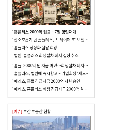
홈플러스 2000억 입금…7일 영업재개
산소호흡기 단 홈플러스, ‘트레이더 조’ 모델로 살아날까
홈플러스 정상화 실낱 희망
법원, 홈플러스 회생절차 폐지 결정 취소
홈플, 2000억 원 자금 마련…회생절차 폐지에 즉시항고(종합)
홈플러스, 법원에 즉시항고…기업회생 ‘재도전’
메리츠, 홈플 긴급자금 2000억 지원 승인
메리츠, 홈플러스 회생 긴급자금 2000억 원 지원 승인
[이슈]
부산 부동산 현황