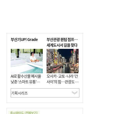
부산기UP! Grade
부산관광 퀀텀 점프…
세계도시서 길을 찾다
AI로 활수산물 폐사율
오사카·교토·나라 ‘간
낮춘 ‘스마트 유통’…
사이’의 힘…관광도 뭉
사막·산악지대 수출
쳐야 흥한다
도전
증시와이드
[전체보기]