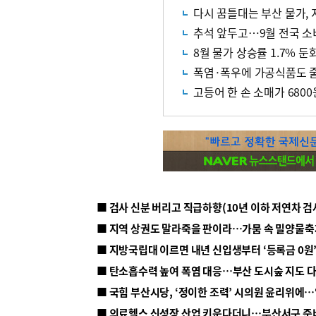
다시 꿈틀대는 부산 물가, 
추석 앞두고…9월 전국 소
8월 물가 상승률 1.7%
폭염·폭우에 가공식품도 줄
고등어 한 손 소매가 680
■ 지방국립대 이르면 내년 신입생부터 ‘등록금 0원’
■ 탄소흡수력 높여 폭염 대응…부산 도시숲 지도 
■ 의료헬스 신성장 산업 키운다더니…부산서구 준