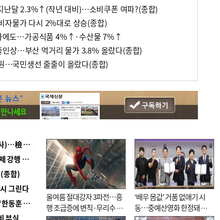
지난달 2.3%↑(작년 대비)…소비쿠폰 여파?(종합)
비자물가 다시 2%대로 상승(종합)
 둔화에도…가공식품 4%↑·수산물 7%↑
인상…부산 먹거리 물가 3.8% 올랐다(종합)
0원…국민생선 줄줄이 올랐다(종합)
■ 검사 신분 버리고 직급하향(10년 이하 저연차 검사)…檢 중수청행 기피
■ 지역 상권도 말라죽을 판이라…가뭄 속 밀양물축제 강행 논란
(종합)
다시 그린다
올여름 절대강자 3파전…흥
‘배우 몸값’ 거품 없애기 시
■ 국힘 부산시당, ‘정이한 조력’ 시의원 윤리위에…‘한동훈 지지’도 신고접수
행 조급증에 변칙·무리수 마
동…중예산영화 한정돼 실
비 부실
케팅도
효성 의문도