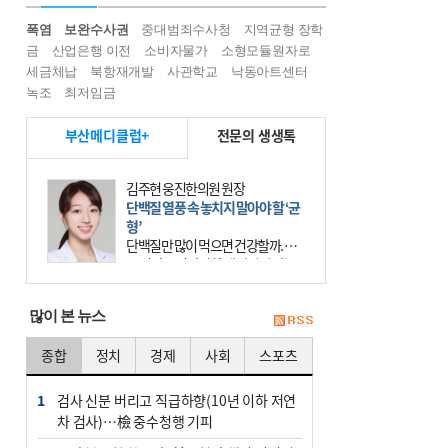
폭염
보완수사권
중대범죄수사청
지역균형 장학
금
산업은행 이전
소비자물가
소형모듈원자로
세금체납
북항재개발
사관학교
낙동아트센터
녹조
최저임금
부산메디클럽+
전문의 생생톡
김주현 웅진한의원 원장
단백질 열풍 속 놓치지 말아야 할 ‘균
형’
단백질만 많이 먹으면 건강할까. 요
즘 건강을 이야기할 때 빠지지 않는
키워드가 단백질이다. 헬스장을 다니
는 젊은 층부터 기초체력을 챙기려는
많이 본 뉴스
중·장년층까지 모두 “
종합
정치
경제
사회
스포츠
1
검사 신분 버리고 직급하향(10년 이하 저연
차 검사)…檢 중수청행 기피