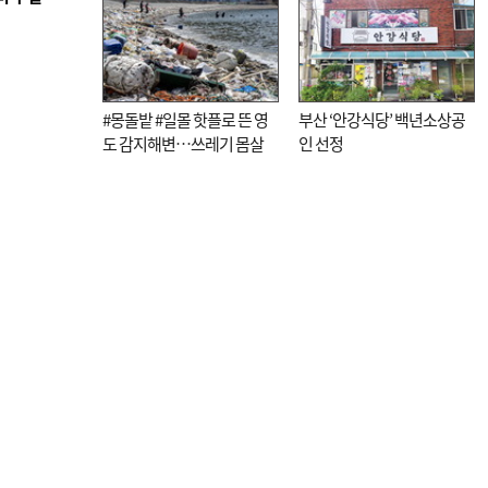
#몽돌밭 #일몰 핫플로 뜬 영
부산 ‘안강식당’ 백년소상공
도 감지해변…쓰레기 몸살
인 선정