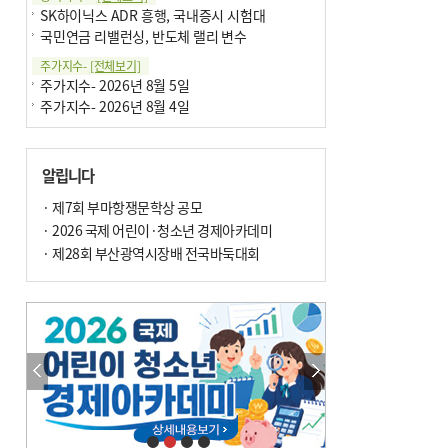
SK하이닉스 ADR 흥행, 국내증시 시험대
국민연금 리밸런싱, 반도체 랠리 변수
주가지수-
[전체보기]
주가지수- 2026년 8월 5일
주가지수- 2026년 8월 4일
알립니다
· 제7회 부마항쟁문학상 공모
· 2026 국제 어린이·청소년 경제아카데미
· 제28회 부산광역시장배 전국바둑대회