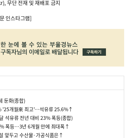
kr), 무단 전재 및 재배포 금지
문 인스타그램]
세 둔화(종합)
% '25개월來 최고'…석유류 25.6%↑
 석유류 전년 대비 23% 폭등(종합)
.1% 폭등…3년 6개월 만에 최대폭↑
…설 앞두고 수산물·가공식품은↑