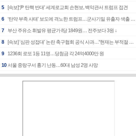
5
[속보]‘尹 탄핵 반대’ 세계로교회 손현보, 백악관서 트럼프 접견
6
‘탄약 부족 사태’ 보도에 격노한 트럼프…군사기밀 유출자 색출 지시
7
부산 주유소 휘발유 평균가 ℓ당 1849원… 전주보다 3원 ↓
8
[속보] ‘심판 성접대’ 논란 축구협회 공식 사과…“현재는 부적절 행위 없어”
9
1236회 로또 1등 11명…당첨금 각 24억4000만 원
10
서울 중랑구서 흉기 난동…60대 남성 2명 사망