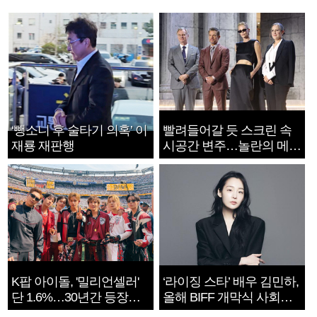
‘뺑소니 후 술타기 의혹’ 이
빨려들어갈 듯 스크린 속
재룡 재판행
시공간 변주…놀란의 메시
지는 ‘전쟁 속죄’
K팝 아이돌, '밀리언셀러'
‘라이징 스타’ 배우 김민하,
단 1.6%…30년간 등장
올해 BIFF 개막식 사회자
1182개팀 전수조사
확정