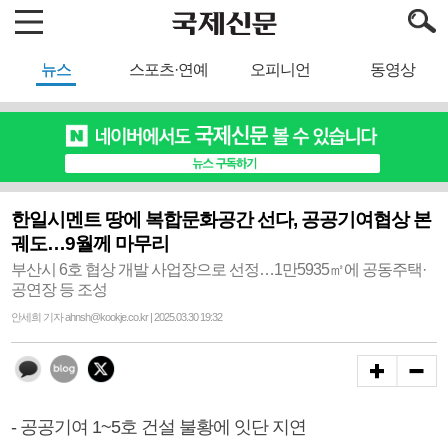
뉴스
스포츠·연예
오피니언
동영상
한일시멘트 땅에 복합문화공간 선다, 공공기여협상 본
궤도…9월께 마무리
부산시 6호 협상 개발 사업장으로 선정…1만5935㎡에 공동주택·
공연장 등 조성
안세희 기자 ahnsh@kookje.co.kr | 2025.03.30 19:32
- 공공기여 1~5호 건설 불황에 잇단 지연