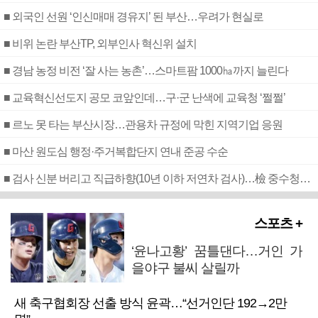
■ 외국인 선원 ‘인신매매 경유지’ 된 부산…우려가 현실로
■ 비위 논란 부산TP, 외부인사 혁신위 설치
■ 경남 농정 비전 ‘잘 사는 농촌’…스마트팜 1000㏊까지 늘린다
■ 교육혁신선도지 공모 코앞인데…구·군 난색에 교육청 ‘쩔쩔’
■ 르노 못 타는 부산시장…관용차 규정에 막힌 지역기업 응원
■ 마산 원도심 행정·주거복합단지 연내 준공 수순
■ 검사 신분 버리고 직급하향(10년 이하 저연차 검사)…檢 중수청행 기피
스포츠 +
‘윤나고황’ 꿈틀댄다…거인 가
을야구 불씨 살릴까
새 축구협회장 선출 방식 윤곽…“선거인단 192→2만