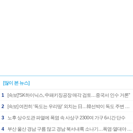
[많이 본 뉴스]
1
[속보]“SK하이닉스, 中패키징공장 매각 검토…중국서 인수 거론”
2
[속보] 여전히 ‘독도는 우리땅’ 외치는 日…韓선박이 독도 주변 해양조사 활동하자 반발
3
노후 상수도관 파열에 폭염 속 사상구 2300여 가구 6시간 단수
4
부산 울산 경남 구름 많고 경남 북서내륙 소나기…폭염·열대야 계속