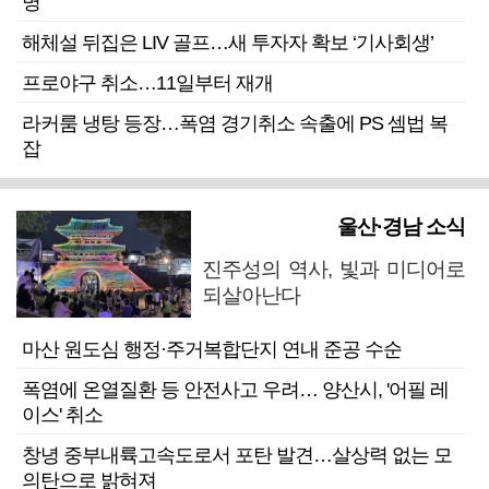
명”
해체설 뒤집은 LIV 골프…새 투자자 확보 ‘기사회생’
프로야구 취소…11일부터 재개
라커룸 냉탕 등장…폭염 경기취소 속출에 PS 셈법 복
잡
울산·경남 소식
진주성의 역사, 빛과 미디어로
되살아난다
마산 원도심 행정·주거복합단지 연내 준공 수순
폭염에 온열질환 등 안전사고 우려… 양산시, '어필 레
이스' 취소
창녕 중부내륙고속도로서 포탄 발견…살상력 없는 모
의탄으로 밝혀져