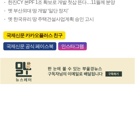
한진CY 본PF 1조 확보로 개발 첫삽 뜬다…11월께 분양
옛 부산외대 땅 개발 ‘일단 정지’
옛 한국유리 땅 주택건설사업계획 승인 고시
국제신문 카카오플러스 친구
국제신문 공식 페이스북
인스타그램