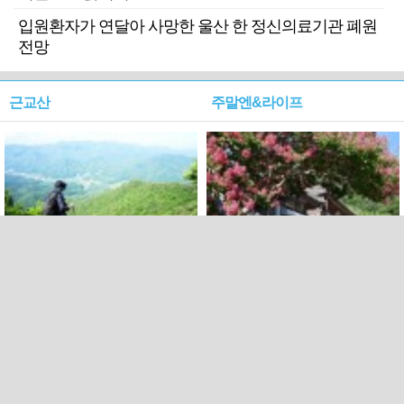
입원환자가 연달아 사망한 울산 한 정신의료기관 폐원
전망
근교산
주말엔&라이프
근교산&그너머…상주·문경
폭염보다 더 뜨거워라…100
청화산~시루봉
일을 붉게 불태울 ‘선비정신’
피었네
PC버전
엑스
페이스북
Copyright ⓒ 2015 All rights reserved by 국제신문