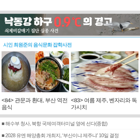
시인 최원준의 음식문화 잡학사전
<84> 관문과 환대, 부산 역전
<83> 여름 제주, 벤자리와 독
음식
가시치
■ 해수부 청사, 북항 국제여객터미널 옆에 선다(종합)
■ 2028 유엔 해양총회 개최지, ‘부산이냐 제주냐’ 10일 결정