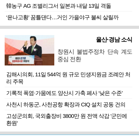
韓농구 AG 조별리그서 일본과 내달 13일 격돌
‘윤나고황’ 꿈틀댄다…거인 가을야구 불씨 살릴까
울산·경남 소식
창원시 불법주정차 단속 계도
중심 전환
김해시의회, 11일 544억 원 규모 민생지원금 조례안 처
리 주목
기록적 폭염·가뭄에도 양산시 가축 폐사 ‘낮은 수준’
사천시 하동군, 사천공항 확장과 CIQ 설치 공동 건의
고성군의회, 국외출장비 3800만 원 전액 삭감 '군민에
환원'