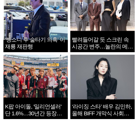
‘뺑소니 후 술타기 의혹’ 이
빨려들어갈 듯 스크린 속
재룡 재판행
시공간 변주…놀란의 메시
지는 ‘전쟁 속죄’
K팝 아이돌, '밀리언셀러'
‘라이징 스타’ 배우 김민하,
단 1.6%…30년간 등장
올해 BIFF 개막식 사회자
1182개팀 전수조사
확정