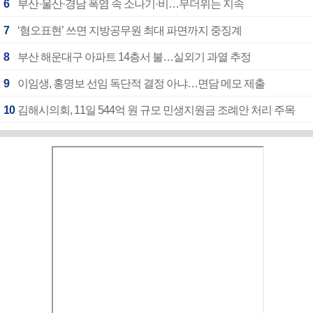
6
부산·울산·경남 폭염 속 소나기·비…무더위는 지속
7
‘혐오표현’ 쓰면 지방공무원 최대 파면까지 중징계
8
부산 해운대구 아파트 14층서 불…실외기 과열 추정
9
이임생, 홍명보 선임 독단적 결정 아냐…면담 메모 제출
10
김해시의회, 11일 544억 원 규모 민생지원금 조례안 처리 주목