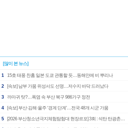
[많이 본 뉴스]
1
15호 태풍 찬홈 일본 도쿄 관통할 듯…동해안에 비 뿌리나
2
[속보] 남부 가뭄 위성서도 선명…저수지 바닥 드러났다
3
까마귀 탓?…폭염 속 부산 북구 986가구 정전
4
[속보] 부산·김해·울주 ‘경계 단계’…전국 48개 시군 가뭄
5
[2026 부산청소년극지체험탐험대 현장르포] 3회 : 석탄 탄광촌에서 북극 연구의 중심지로