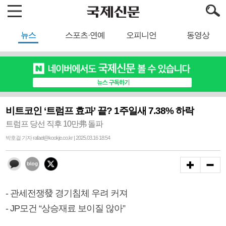
뉴스
스포츠·연예
오피니언
동영상
비트코인 ‘트럼프 효과’ 끝? 1주일새 7.38% 하락
트럼프 당선 직후 10만弗 돌파
박호걸 기자 rafael@kookje.co.kr | 2025.03.16 18:54
- 관세전쟁發 경기침체 우려 커져
- JP모건 “상승재료 보이질 않아”