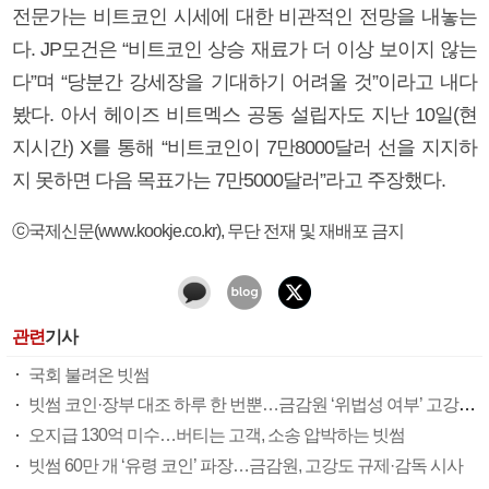
전문가는 비트코인 시세에 대한 비관적인 전망을 내놓는
다. JP모건은 “비트코인 상승 재료가 더 이상 보이지 않는
다”며 “당분간 강세장을 기대하기 어려울 것”이라고 내다
봤다. 아서 헤이즈 비트멕스 공동 설립자도 지난 10일(현
지시간) X를 통해 “비트코인이 7만8000달러 선을 지지하
지 못하면 다음 목표가는 7만5000달러”라고 주장했다.
ⓒ국제신문(www.kookje.co.kr), 무단 전재 및 재배포 금지
관련
기사
국회 불려온 빗썸
빗썸 코인·장부 대조 하루 한 번뿐…금감원 ‘위법성 여부’ 고강도 조사
오지급 130억 미수…버티는 고객, 소송 압박하는 빗썸
빗썸 60만 개 ‘유령 코인’ 파장…금감원, 고강도 규제·감독 시사