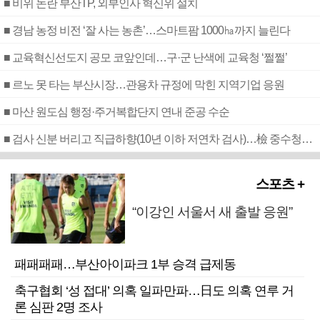
■ 비위 논란 부산TP, 외부인사 혁신위 설치
■ 경남 농정 비전 ‘잘 사는 농촌’…스마트팜 1000㏊까지 늘린다
■ 교육혁신선도지 공모 코앞인데…구·군 난색에 교육청 ‘쩔쩔’
■ 르노 못 타는 부산시장…관용차 규정에 막힌 지역기업 응원
■ 마산 원도심 행정·주거복합단지 연내 준공 수순
■ 검사 신분 버리고 직급하향(10년 이하 저연차 검사)…檢 중수청행 기피
스포츠 +
“이강인 서울서 새 출발 응원”
패패패패…부산아이파크 1부 승격 급제동
축구협회 ‘성 접대’ 의혹 일파만파…日도 의혹 연루 거
론 심판 2명 조사