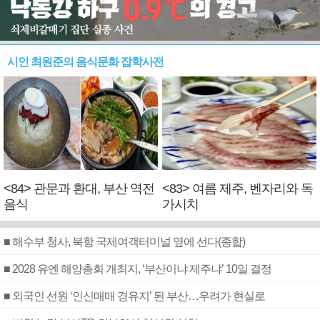
시인 최원준의 음식문화 잡학사전
<84> 관문과 환대, 부산 역전
<83> 여름 제주, 벤자리와 독
음식
가시치
■ 해수부 청사, 북항 국제여객터미널 옆에 선다(종합)
■ 2028 유엔 해양총회 개최지, ‘부산이냐 제주냐’ 10일 결정
■ 외국인 선원 ‘인신매매 경유지’ 된 부산…우려가 현실로