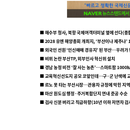
■ 해수부 청사, 북항 국제여객터미널 옆에 선다(종
■ 2028 유엔 해양총회 개최지, ‘부산이냐 제주냐’ 
■ 외국인 선원 ‘인신매매 경유지’ 된 부산…우려가
■ 비위 논란 부산TP, 외부인사 혁신위 설치
■ 르노 못 타는 부산시장…관용차 규정에 막힌 지
■ 마산 원도심 행정·주거복합단지 연내 준공 수순