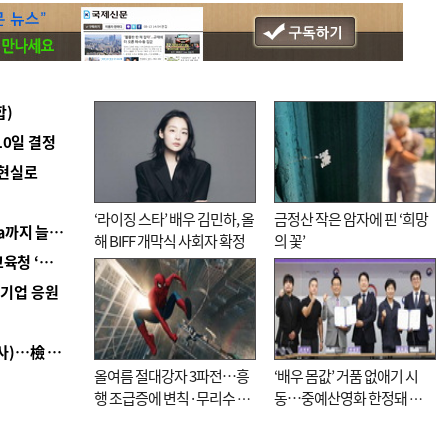
합)
10일 결정
 현실로
‘라이징 스타’ 배우 김민하, 올
금정산 작은 암자에 핀 ‘희망
■ 경남 농정 비전 ‘잘 사는 농촌’…스마트팜 1000㏊까지 늘린다
해 BIFF 개막식 사회자 확정
의 꽃’
■ 교육혁신선도지 공모 코앞인데…구·군 난색에 교육청 ‘쩔쩔’
역기업 응원
■ 검사 신분 버리고 직급하향(10년 이하 저연차 검사)…檢 중수청행 기피
올여름 절대강자 3파전…흥
‘배우 몸값’ 거품 없애기 시
행 조급증에 변칙·무리수 마
동…중예산영화 한정돼 실
케팅도
효성 의문도