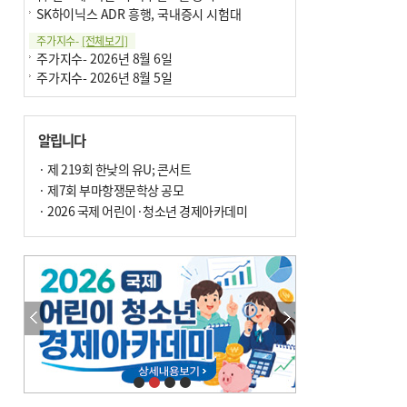
SK하이닉스 ADR 흥행, 국내증시 시험대
주가지수-
[전체보기]
주가지수- 2026년 8월 6일
주가지수- 2026년 8월 5일
알립니다
· 제 219회 한낮의 유U; 콘서트
· 제7회 부마항쟁문학상 공모
· 2026 국제 어린이·청소년 경제아카데미