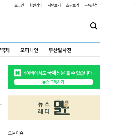
2
로그인
회원가입
지면보기
초판보기
구독신청
V국제
오피니언
부산말사전
오늘
이슈