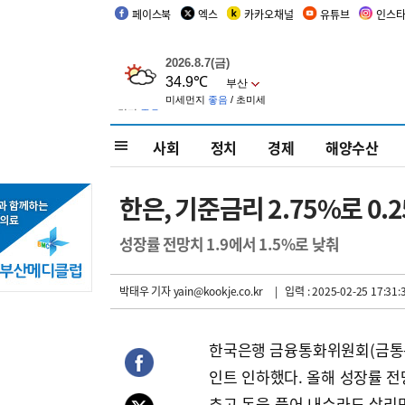
페이스북
엑스
카카오채널
유튜브
인스
사회
정치
경제
해양수산
한은, 기준금리 2.75%로 0.
성장률 전망치 1.9에서 1.5%로 낮춰
박태우 기자
yain@kookje.co.kr
| 입력 : 2025-02-25 17:31:
한국은행 금융통화위원회(금통위)가
인트 인하했다. 올해 성장률 전망
추고 돈을 풀어 내수라도 살리