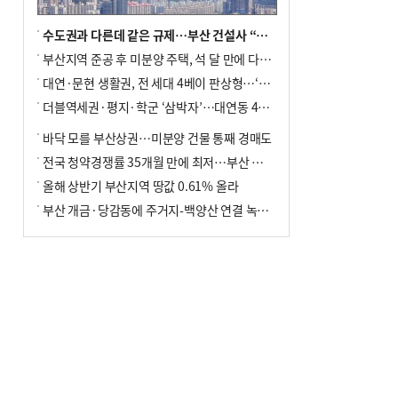
수도권과 다른데 같은 규제…부산 건설사 “쓰러지기 직전”
부산지역 준공 후 미분양 주택, 석 달 만에 다시 3000가구 넘어서
대연·문현 생활권, 전 세대 4베이 판상형…‘더샵 트리센트’ 내달 분양
더블역세권·평지·학군 ‘삼박자’…대연동 42층 브랜드 단지
바닥 모를 부산상권…미분양 건물 통째 경매도
전국 청약경쟁률 35개월 만에 최저…부산 미분양 ‘적체’ 심화
올해 상반기 부산지역 땅값 0.61% 올라
부산 개금·당감동에 주거지-백양산 연결 녹지 조성