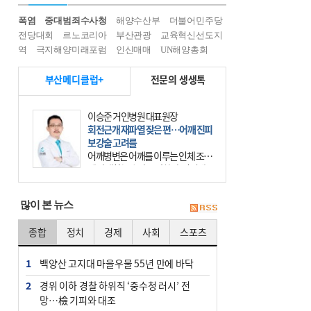
폭염
중대범죄수사청
해양수산부
더불어민주당
전당대회
르노코리아
부산관광
교육혁신선도지
역
극지해양미래포럼
인신매매
UN해양총회
부산메디클럽+
전문의 생생톡
이승준 거인병원 대표원장
회전근개 재파열 잦은 편…어깨 진피
보강술 고려를
어깨병변은 어깨를 이루는 인체 조직
에 발생하는 손상을 말한다. 여기에
는 오십견과 회전근개 증후군, 어깨
의 석회성 힘줄염 등이 있다. 국민건
많이 본 뉴스
강보험에 의하면 어깨병변
종합
정치
경제
사회
스포츠
1
백양산 고지대 마을우물 55년 만에 바닥
2
경위 이하 경찰 하위직 ‘중수청 러시’ 전
망…檢 기피와 대조