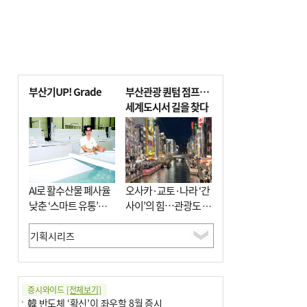
부산기UP! Grade
부산관광 퀀텀 점프…
세계도시서 길을 찾다
AI로 활수산물 폐사율
오사카·교토·나라 ‘간
낮춘 ‘스마트 유통’…
사이’의 힘…관광도 뭉
사막·산악지대 수출
쳐야 흥한다
도전
증시와이드
[전체보기]
韓 반도체 ‘확신’이 좌우할 8월 증시