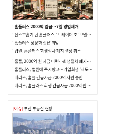
홈플러스 2000억 입금…7일 영업재개
산소호흡기 단 홈플러스, ‘트레이더 조’ 모델로 살아날까
홈플러스 정상화 실낱 희망
법원, 홈플러스 회생절차 폐지 결정 취소
홈플, 2000억 원 자금 마련…회생절차 폐지에 즉시항고(종합)
홈플러스, 법원에 즉시항고…기업회생 ‘재도전’
메리츠, 홈플 긴급자금 2000억 지원 승인
메리츠, 홈플러스 회생 긴급자금 2000억 원 지원 승인
[이슈]
부산 부동산 현황