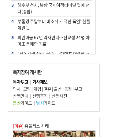
3
해수부 청사, 북항 국제여객터미널 옆에 선
다(종합)
4
부울경 주말부터 비소식…‘극한 폭염’ 한풀
꺾일 듯
5
피란마을 67년 역사인데…전교생 24명 아
미초 통폐합 기로
6
“낙동강권 삼락·을숙도·다대포 연결해 서
부산 관광 키우자”
7
오늘의 날씨- 2026년 8월 7일
독자참여 게시판
8
[사설] 해수부 신청사 북항으로 확정, 해양
독자투고
|
기사제보
수도 도약의 전환점
인사
|
모임
|
개업
|
결혼
|
출산
|
동정
|
부고
9
산행안내
외국인 선원 ‘인신매매 경유지’ 된 부산…
|
산행후기
|
산행사진
우려가 현실로
등산
가이드
|
낚시
가이드
10
르노 못 타는 부산시장…관용차 규정에 막
힌 지역기업 응원
[이슈]
홈플러스 사태