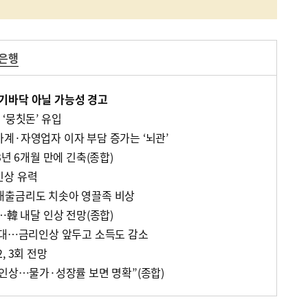
은행
기바닥 아닐 가능성 경고
‘뭉칫돈’ 유입
계·자영업자 이자 부담 증가는 ‘뇌관’
3년 6개월 만에 긴축(종합)
 인상 유력
대출금리도 치솟아 영끌족 비상
…韓 내달 인상 전망(종합)
세대…금리인상 앞두고 소득도 감소
, 3회 전망
리인상…물가·성장률 보면 명확”(종합)