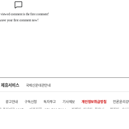
제휴서비스
국제신문대관안내
광고안내
구독신청
독자투고
기사제보
개인정보취급방침
언론윤리강
구 중앙대로 1217
대표전화 : 051-500-5114
발행인·인쇄인 : 황문성
편집인 : 오상
.kr All rights reserved.