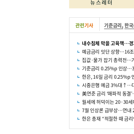
관련
기사
기준금리
,
한국
내수침체 막을 고육책…경
예금금리 잇단 상향…16조 
집값·물가 잡기 총력전…가
기준금리 0.25%p 인상…
한은, 16일 금리 0.25%p
시중은행 예금 3%대↑…
美연준 금리 ‘매파적 동결’
월세에 허덕이는 20·30
7월 인상론 급부상…연내 2
한은 총재 “적절한 때 금