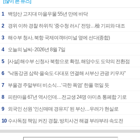
[많이 본 뉴스]
1
백양산 고지대 마을우물 55년 만에 바닥
2
경위 이하 경찰 하위직 ‘중수청 러시’ 전망…檢 기피와 대조
3
해수부 청사, 북항 국제여객터미널 옆에 선다(종합)
4
오늘의 날씨- 2026년 8월 7일
5
[사설] 해수부 신청사 북항으로 확정, 해양수도 도약의 전환점
6
“낙동강권 삼락·을숙도·다대포 연결해 서부산 관광 키우자”
7
부울경 주말부터 비소식…‘극한 폭염’ 한풀 꺾일 듯
8
피란마을 67년 역사인데…전교생 24명 아미초 통폐합 기로
9
외국인 선원 ‘인신매매 경유지’ 된 부산…우려가 현실로
10
수사독점 책임 커진 경찰, 방치사건 해결 부랴부랴 속도전