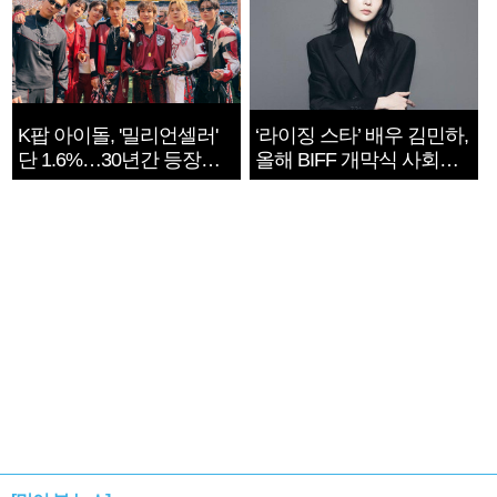
K팝 아이돌, '밀리언셀러'
‘라이징 스타’ 배우 김민하,
단 1.6%…30년간 등장
올해 BIFF 개막식 사회자
1182개팀 전수조사
확정