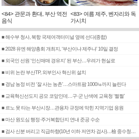
<84> 관문과 환대, 부산 역전
<83> 여름 제주, 벤자리와 독
음식
가시치
■ 해수부 청사, 북항 국제여객터미널 옆에 선다(종합)
■ 2028 유엔 해양총회 개최지, ‘부산이냐 제주냐’ 10일 결정
■ 외국인 선원 ‘인신매매 경유지’ 된 부산…우려가 현실로
■ 비위 논란 부산TP, 외부인사 혁신위 설치
■ 경남 농정 비전 ‘잘 사는 농촌’…스마트팜 1000㏊까지 늘린다
■ 교육혁신선도지 공모 코앞인데…구·군 난색에 교육청 ‘쩔쩔’
■ 르노 못 타는 부산시장…관용차 규정에 막힌 지역기업 응원
■ 마산 원도심 행정·주거복합단지 연내 준공 수순
■ 검사 신분 버리고 직급하향(10년 이하 저연차 검사)…檢 중수청행 기피