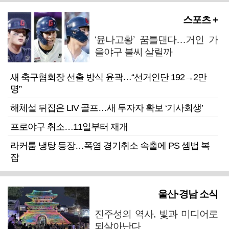
스포츠 +
‘윤나고황’ 꿈틀댄다…거인 가
을야구 불씨 살릴까
새 축구협회장 선출 방식 윤곽…“선거인단 192→2만
명”
해체설 뒤집은 LIV 골프…새 투자자 확보 ‘기사회생’
프로야구 취소…11일부터 재개
라커룸 냉탕 등장…폭염 경기취소 속출에 PS 셈법 복
잡
울산·경남 소식
진주성의 역사, 빛과 미디어로
되살아난다