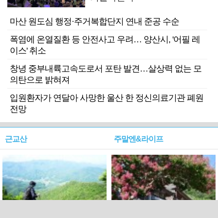
마산 원도심 행정·주거복합단지 연내 준공 수순
폭염에 온열질환 등 안전사고 우려… 양산시, '어필 레
이스' 취소
창녕 중부내륙고속도로서 포탄 발견…살상력 없는 모
의탄으로 밝혀져
입원환자가 연달아 사망한 울산 한 정신의료기관 폐원
전망
근교산
주말엔&라이프