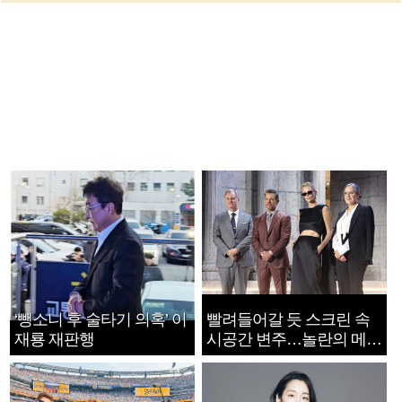
‘뺑소니 후 술타기 의혹’ 이
빨려들어갈 듯 스크린 속
재룡 재판행
시공간 변주…놀란의 메시
지는 ‘전쟁 속죄’