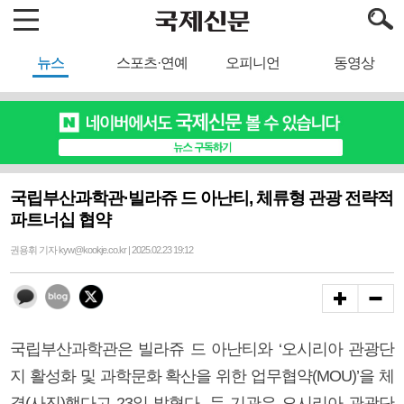
뉴스
스포츠·연예
오피니언
동영상
국립부산과학관·빌라쥬 드 아난티, 체류형 관광 전략적
파트너십 협약
권용휘 기자 kyw@kookje.co.kr | 2025.02.23 19:12
국립부산과학관은 빌라쥬 드 아난티와 ‘오시리아 관광단
지 활성화 및 과학문화 확산을 위한 업무협약(MOU)’을 체
결(사진)했다고 23일 밝혔다. 두 기관은 오시리아 관광단