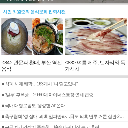
시인 최원준의 음식문화 잡학사전
<84> 관문과 환대, 부산 역전
<83> 여름 제주, 벤자리와 독
음식
가시치
■ 상폐 시계 째깍…163개사 “나 떨고있니”
■ ‘빚투’ 후폭풍…20·60대 마이너스통장 연체 급증
■ 국내 대형로펌도 ‘생성형 AI’ 쓴다
■ 축구협회 ‘성 접대’ 의혹 일파만파…日도 의혹 연루 거론 심판 2명 조사
■ 근무여건 깜깜이 중수청…檢수사관 이직 놓고 혼란