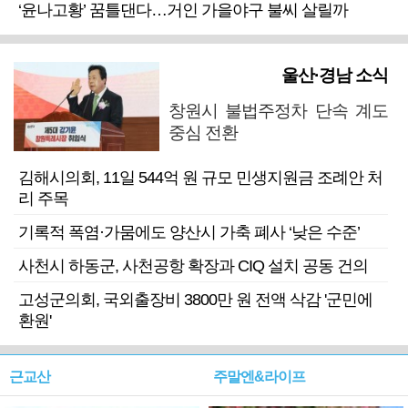
‘윤나고황’ 꿈틀댄다…거인 가을야구 불씨 살릴까
울산·경남 소식
창원시 불법주정차 단속 계도
중심 전환
김해시의회, 11일 544억 원 규모 민생지원금 조례안 처
리 주목
기록적 폭염·가뭄에도 양산시 가축 폐사 ‘낮은 수준’
사천시 하동군, 사천공항 확장과 CIQ 설치 공동 건의
고성군의회, 국외출장비 3800만 원 전액 삭감 '군민에
환원'
근교산
주말엔&라이프