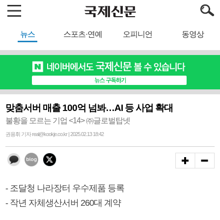
뉴스
스포츠·연예
오피니언
동영상
맞춤서버 매출 100억 넘봐…AI 등 사업 확대
불황을 모르는 기업 <14> ㈜글로벌탑넷
권용휘 기자 real@kookje.co.kr | 2025.02.13 18:42
- 조달청 나라장터 우수제품 등록
- 작년 자체생산서버 260대 계약