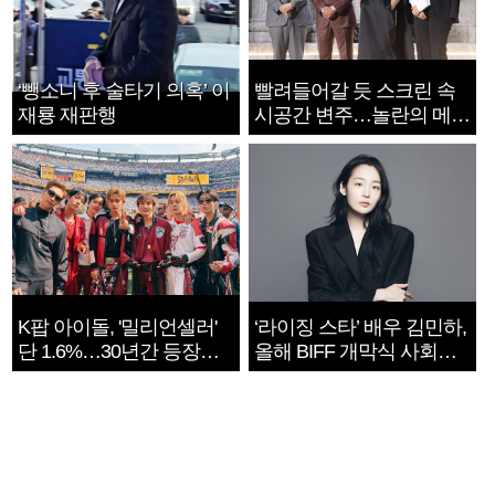
‘뺑소니 후 술타기 의혹’ 이
빨려들어갈 듯 스크린 속
재룡 재판행
시공간 변주…놀란의 메시
지는 ‘전쟁 속죄’
K팝 아이돌, '밀리언셀러'
‘라이징 스타’ 배우 김민하,
단 1.6%…30년간 등장
올해 BIFF 개막식 사회자
1182개팀 전수조사
확정