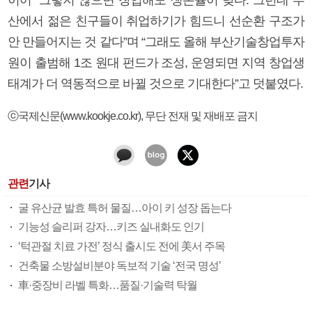
산에서 젊은 친구들이 취업하기가 힘드니 선순환 구조가
안 만들어지는 것 같다”며 “그래도 올해 부산기술창업투자
원이 출범해 1조 원대 펀드가 조성, 운영되면 지역 창업생
태계가 더 역동적으로 바뀔 것으로 기대한다”고 덧붙였다.
ⓒ국제신문(www.kookje.co.kr), 무단 전재 및 재배포 금지
관련
기사
굴 유산균 발효 특허 물질…아이 키 성장 돕는다
기능성 슬리퍼 강자…키즈 실내화도 인기
‘턱관절 치료 가전’ 정식 출시도 전에 美서 주목
건축물 소방설비분야 독보적 기술 ‘전국 명성’
車·중장비 라벨 특화…품질·기술력 탁월