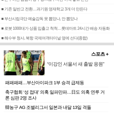
■ 기존 일반고 전환…과기원 영재학교 3개 더 만든다
■ 부산시립극단 예술감독 못 뽑았나, 안 뽑았나
■ 로봇 1000대가 상품 입출고 척척…롯데마트 24시간 배송 자동화
■ 해수부 청사, 북항 국제여객터미널 옆에 선다(종합)
스포츠 +
“이강인 서울서 새 출발 응원”
패패패패…부산아이파크 1부 승격 급제동
축구협회 ‘성 접대’ 의혹 일파만파…日도 의혹 연루 거
론 심판 2명 조사
韓농구 AG 조별리그서 일본과 내달 13일 격돌