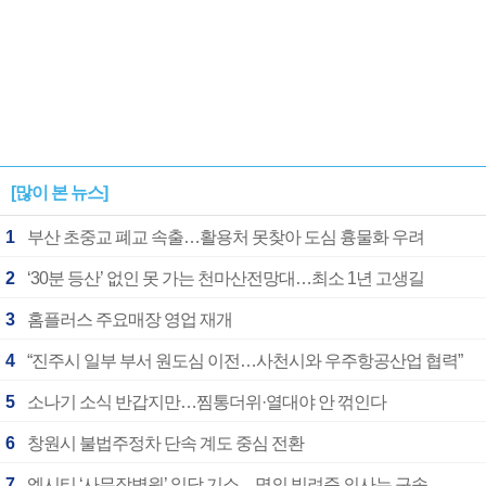
[많이 본 뉴스]
1
부산 초중교 폐교 속출…활용처 못찾아 도심 흉물화 우려
2
‘30분 등산’ 없인 못 가는 천마산전망대…최소 1년 고생길
3
홈플러스 주요매장 영업 재개
4
“진주시 일부 부서 원도심 이전…사천시와 우주항공산업 협력”
5
소나기 소식 반갑지만…찜통더위·열대야 안 꺾인다
6
창원시 불법주정차 단속 계도 중심 전환
7
엘시티 ‘사무장병원’ 일당 기소…명의 빌려준 의사는 구속