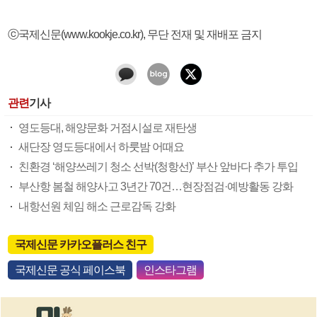
ⓒ국제신문(www.kookje.co.kr), 무단 전재 및 재배포 금지
관련
기사
영도등대, 해양문화 거점시설로 재탄생
새단장 영도등대에서 하룻밤 어때요
친환경 ‘해양쓰레기 청소 선박(청항선)’ 부산 앞바다 추가 투입
부산항 봄철 해양사고 3년간 70건…현장점검·예방활동 강화
내항선원 체임 해소 근로감독 강화
국제신문 카카오플러스 친구
국제신문 공식 페이스북
인스타그램