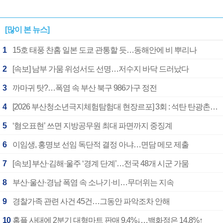
[많이 본 뉴스]
1
15호 태풍 찬홈 일본 도쿄 관통할 듯…동해안에 비 뿌리나
2
[속보] 남부 가뭄 위성서도 선명…저수지 바닥 드러났다
3
까마귀 탓?…폭염 속 부산 북구 986가구 정전
4
[2026 부산청소년극지체험탐험대 현장르포] 3회 : 석탄 탄광촌에서 북극 연구의 중심지로
5
‘혐오표현’ 쓰면 지방공무원 최대 파면까지 중징계
6
이임생, 홍명보 선임 독단적 결정 아냐…면담 메모 제출
7
[속보] 부산·김해·울주 ‘경계 단계’…전국 48개 시군 가뭄
8
부산·울산·경남 폭염 속 소나기·비…무더위는 지속
9
경찰가족 관련 사건 45건…그동안 파악조차 안해
10
홈플 사태에 2분기 대형마트 판매 9.4%↓…백화점은 14.8%↑