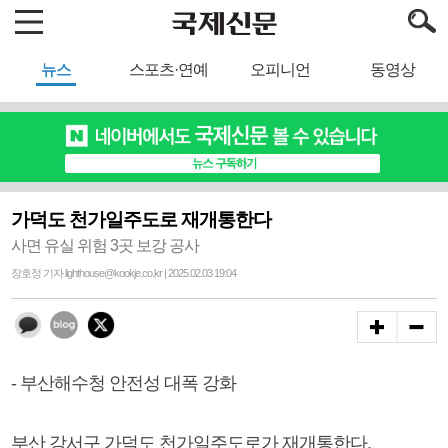
뉴스
스포츠·연예
오피니언
동영상
가덕도 천가일주도로 재개통한다
사면 유실 위험 3곳 보강 공사
장호정 기자 lighthouse@kookje.co.kr | 2025.02.03 19:04
- 부산해수청 안전성 대폭 강화
부산 강서구 가덕도 천가일주도로가 재개통한다.