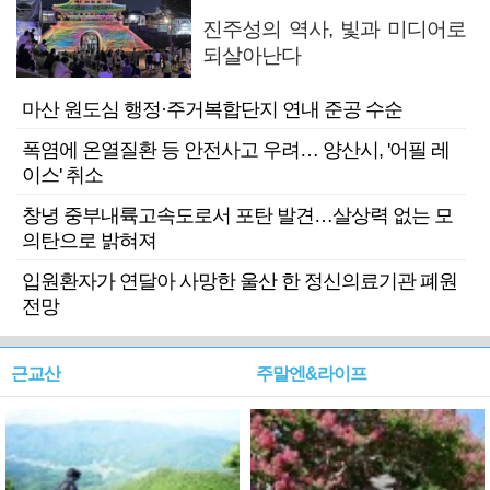
진주성의 역사, 빛과 미디어로
되살아난다
마산 원도심 행정·주거복합단지 연내 준공 수순
폭염에 온열질환 등 안전사고 우려… 양산시, '어필 레
이스' 취소
창녕 중부내륙고속도로서 포탄 발견…살상력 없는 모
의탄으로 밝혀져
입원환자가 연달아 사망한 울산 한 정신의료기관 폐원
전망
근교산
주말엔&라이프