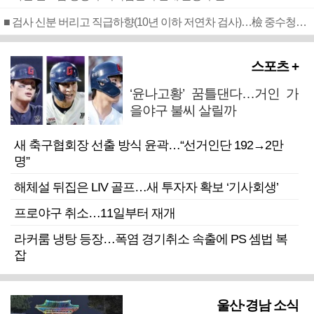
■ 검사 신분 버리고 직급하향(10년 이하 저연차 검사)…檢 중수청행 기피
스포츠 +
‘윤나고황’ 꿈틀댄다…거인 가
을야구 불씨 살릴까
새 축구협회장 선출 방식 윤곽…“선거인단 192→2만
명”
해체설 뒤집은 LIV 골프…새 투자자 확보 ‘기사회생’
프로야구 취소…11일부터 재개
라커룸 냉탕 등장…폭염 경기취소 속출에 PS 셈법 복
잡
울산·경남 소식