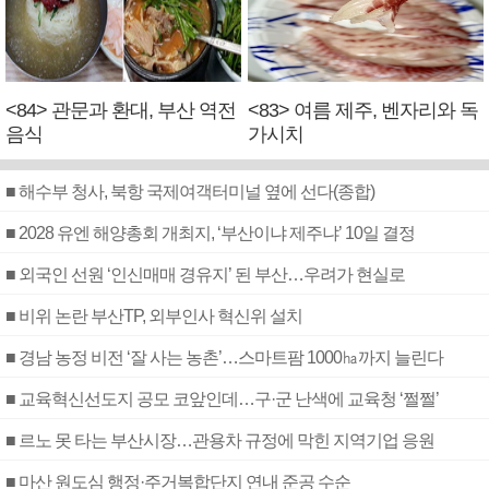
<84> 관문과 환대, 부산 역전
<83> 여름 제주, 벤자리와 독
음식
가시치
■ 해수부 청사, 북항 국제여객터미널 옆에 선다(종합)
■ 2028 유엔 해양총회 개최지, ‘부산이냐 제주냐’ 10일 결정
■ 외국인 선원 ‘인신매매 경유지’ 된 부산…우려가 현실로
■ 비위 논란 부산TP, 외부인사 혁신위 설치
■ 경남 농정 비전 ‘잘 사는 농촌’…스마트팜 1000㏊까지 늘린다
■ 교육혁신선도지 공모 코앞인데…구·군 난색에 교육청 ‘쩔쩔’
■ 르노 못 타는 부산시장…관용차 규정에 막힌 지역기업 응원
■ 마산 원도심 행정·주거복합단지 연내 준공 수순