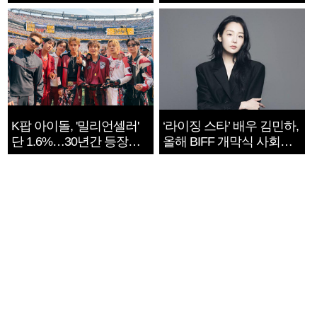
지는 ‘전쟁 속죄’
K팝 아이돌, '밀리언셀러'
‘라이징 스타’ 배우 김민하,
단 1.6%…30년간 등장
올해 BIFF 개막식 사회자
1182개팀 전수조사
확정