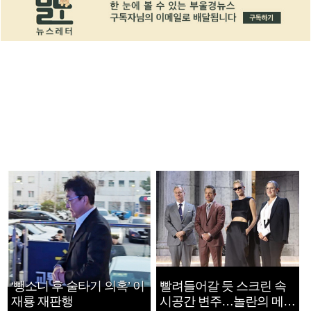
‘뺑소니 후 술타기 의혹’ 이
빨려들어갈 듯 스크린 속
재룡 재판행
시공간 변주…놀란의 메시